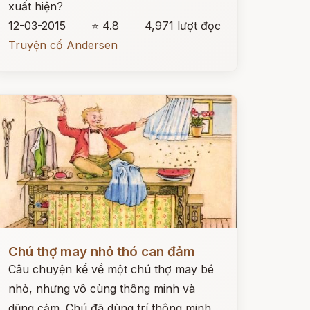
xuất hiện?
12-03-2015
⭐ 4.8
4,971 lượt đọc
Truyện cổ Andersen
ọc ngay
Chú thợ may nhỏ thó can đảm
Câu chuyện kể về một chú thợ may bé
nhỏ, nhưng vô cùng thông minh và
dũng cảm. Chú đã dùng trí thông minh