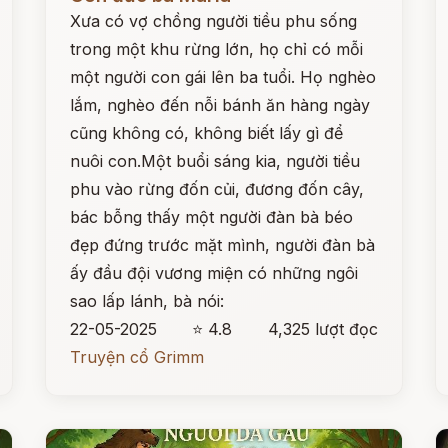
Xưa có vợ chồng người tiều phu sống
trong một khu rừng lớn, họ chỉ có mỗi
một người con gái lên ba tuổi. Họ nghèo
lắm, nghèo đến nỗi bánh ăn hàng ngày
cũng không có, không biết lấy gì để
nuôi con.Một buổi sáng kia, người tiều
phu vào rừng đốn củi, đương đốn cây,
bác bỗng thấy một người đàn bà béo
đẹp đứng trước mặt mình, người đàn bà
ấy đầu đội vương miện có những ngôi
sao lấp lánh, bà nói:
22-05-2025
⭐ 4.8
4,325 lượt đọc
Truyện cổ Grimm