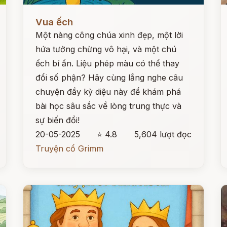
Đọc ngay
Đ
Vua ếch
Một nàng công chúa xinh đẹp, một lời
hứa tưởng chừng vô hại, và một chú
ếch bí ẩn. Liệu phép màu có thể thay
đổi số phận? Hãy cùng lắng nghe câu
chuyện đầy kỳ diệu này để khám phá
bài học sâu sắc về lòng trung thực và
sự biến đổi!
20-05-2025
⭐ 4.8
5,604 lượt đọc
Truyện cổ Grimm