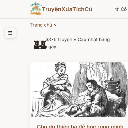
TruyệnXưaTíchCũ
🧚
Cổ 
Trang chủ
>
3376 truyện
•
Cập nhật hàng
🏰
ngày
Đọc ngay
Chu du thiên hạ để học rùng mình