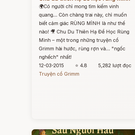
🌍Có người chỉ mong tìm kiếm vinh
quang… Còn chàng trai này, chỉ muốn
biết cảm giác RÙNG MÌNH là như thế
nào! 🎥 Chu Du Thiên Hạ Để Học Rùng
Mình – một trong những truyện cổ
Grimm hài hước, rùng rợn và… "ngốc
nghếch" nhất!
12-03-2015
⭐ 4.8
5,282 lượt đọc
Truyện cổ Grimm