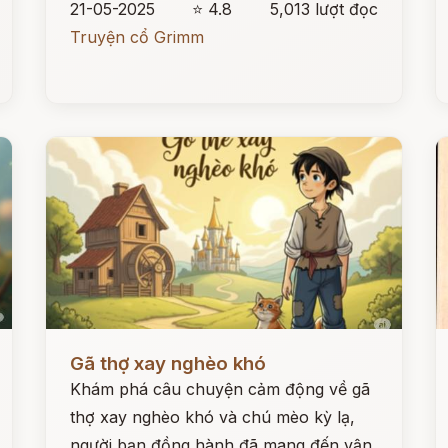
21-05-2025
⭐ 4.8
5,013 lượt đọc
Truyện cổ Grimm
Đọc ngay
Đ
Gã thợ xay nghèo khó
Khám phá câu chuyện cảm động về gã
thợ xay nghèo khó và chú mèo kỳ lạ,
người bạn đồng hành đã mang đến vận