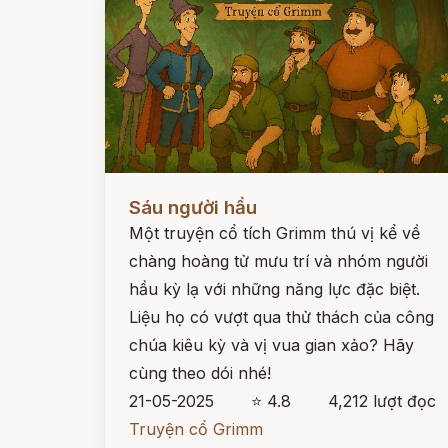
Đọc ngay
Sáu người hầu
Một truyện cổ tích Grimm thú vị kể về
chàng hoàng tử mưu trí và nhóm người
hầu kỳ lạ với những năng lực đặc biệt.
Liệu họ có vượt qua thử thách của công
chúa kiêu kỳ và vị vua gian xảo? Hãy
cùng theo dói nhé!
21-05-2025
⭐ 4.8
4,212 lượt đọc
Truyện cổ Grimm