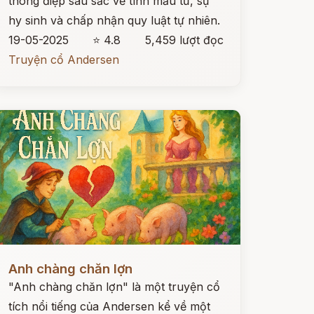
thông điệp sâu sắc về tình mẫu tử, sự
hy sinh và chấp nhận quy luật tự nhiên.
19-05-2025
⭐ 4.8
5,459 lượt đọc
Truyện cổ Andersen
ọc ngay
Anh chàng chăn lợn
"Anh chàng chăn lợn" là một truyện cổ
tích nổi tiếng của Andersen kể về một