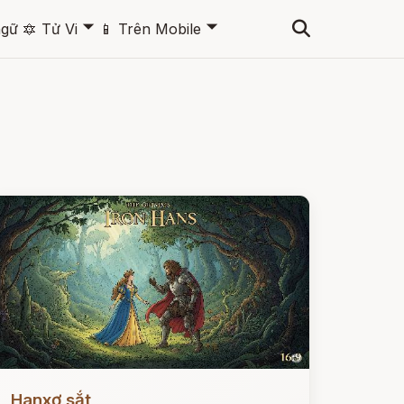
🞃
🞃
ngữ
🔯
Tử Vi
📱
Trên Mobile
ọc ngay
Hanxơ sắt