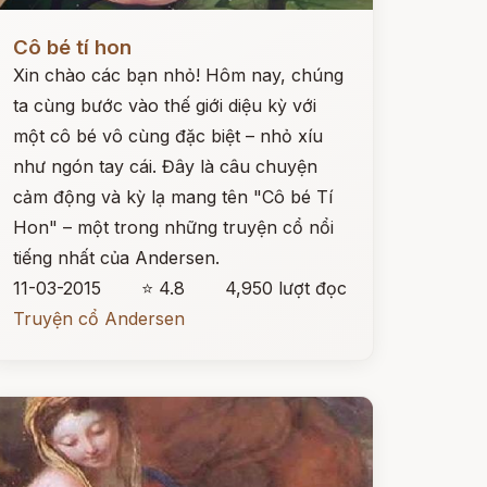
ọc ngay
Cô bé tí hon
Xin chào các bạn nhỏ! Hôm nay, chúng
ta cùng bước vào thế giới diệu kỳ với
một cô bé vô cùng đặc biệt – nhỏ xíu
như ngón tay cái. Đây là câu chuyện
cảm động và kỳ lạ mang tên "Cô bé Tí
Hon" – một trong những truyện cổ nổi
tiếng nhất của Andersen.
11-03-2015
⭐ 4.8
4,950 lượt đọc
Truyện cổ Andersen