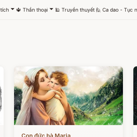
🞃
🞃
tích
🔱
Thần thoại
🕌
Truyền thuyết
🙋
Ca dao - Tục 
Đọc ngay
Đ
Con đức bà Maria