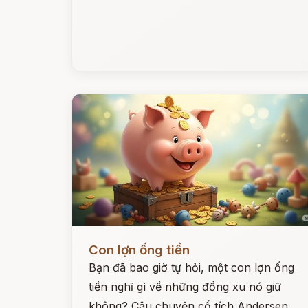
Đọc ngay
Con lợn ống tiền
Bạn đã bao giờ tự hỏi, một con lợn ống
tiền nghĩ gì về những đồng xu nó giữ
không? Câu chuyện cổ tích Andersen