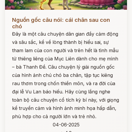
Đọc ngay
Nguồn gốc câu nói: cái chân sau con
chó
Đây là một câu chuyện dân gian đầy cảm động
và sâu sắc, kể về lòng thành bị hiểu sai, sự
tham lam của con người và trên hết là tình mẫu
tử thiêng liêng của Mục Liên dành cho mẹ mình
– bà Thanh Đề. Câu chuyện lý giải nguồn gốc
của hình ảnh chú chó ba chân, tập tục kiêng
rau thơm trong chốn thiền môn, và ra đời của
đại lễ Vu Lan báo hiếu. Hãy cùng lắng nghe
toàn bộ câu chuyện cổ tích kỳ bí này, với giọng
kể truyền cảm và hình ảnh minh họa hấp dẫn,
phù hợp cho cả người lớn và trẻ nhỏ.
04-06-2025