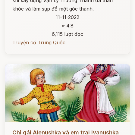
khi xây dựng Vạn Lý Trường Thành đã than
khóc và làm sụp đổ một góc thành.
11-11-2022
⭐ 4.8
6,115 lượt đọc
Truyện cổ Trung Quốc
Đọc ngay
Chị gái Alenushka và em trai Ivanushka