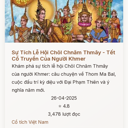
Đọc ngay
Sự Tích Lễ Hội Chôl Chnăm Thmây - Tết
Cổ Truyền Của Người Khmer
Khám phá sự tích lễ hội Chôl Chnăm Thmây
của người Khmer: câu chuyện về Thom Ma Bal,
cuộc đấu trí kỳ diệu với Đại Phạm Thiên và ý
nghĩa năm mới.
26-04-2025
⭐ 4.8
3,478 lượt đọc
Cổ tích Việt Nam