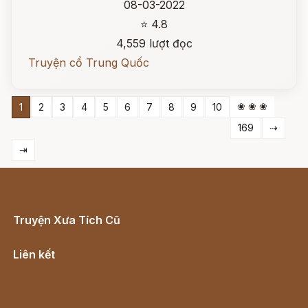
08-03-2022
⭐ 4.8
4,559 lượt đọc
Truyện cổ Trung Quốc
❀ ❀ ❀
1
2
3
4
5
6
7
8
9
10
169
⇢
⇥
Truyện Xưa Tích Cũ
Cổ tích Việt Nam
Liên kết
Lịch vạn niên
Hà Nội cũ - Món ngon Hà Nội
Truyện kiếm hiệp - Ngôn tình