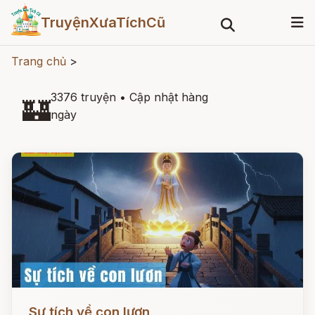
TruyệnXưaTíchCũ
Trang chủ
>
3376 truyện
•
Cập nhật hàng
🏰
ngày
Đọc ngay
Sự tích về con lươn