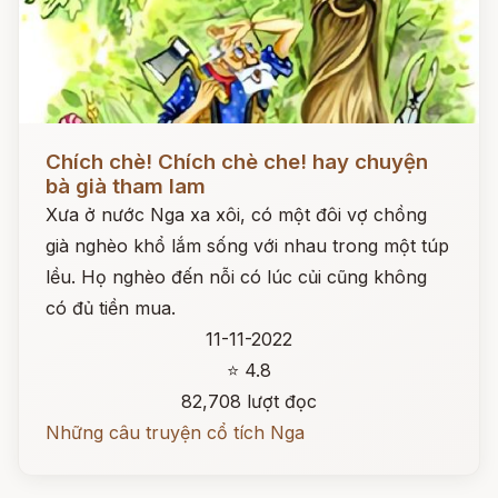
Đọc ngay
Chích chè! Chích chè che! hay chuyện
bà già tham lam
Xưa ở nước Nga xa xôi, có một đôi vợ chồng
già nghèo khổ lắm sống với nhau trong một túp
lều. Họ nghèo đến nỗi có lúc củi cũng không
có đủ tiền mua.
11-11-2022
⭐ 4.8
82,708 lượt đọc
Những câu truyện cổ tích Nga