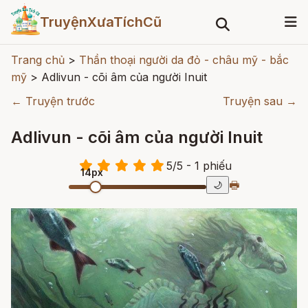
TruyệnXưaTíchCũ
Trang chủ
>
Thần thoại người da đỏ - châu mỹ - bắc
mỹ
>
Adlivun - cõi âm của người Inuit
← Truyện trước
Truyện sau →
Adlivun - cõi âm của người Inuit
5
/
5
- 1
phiếu
14px
🖶
🌙