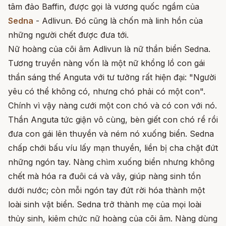
tâm đảo Baffin, được gọi là vương quốc ngầm của
Sedna
- Adlivun. Đó cũng là chốn mà linh hồn của
những người chết được đưa tới.
Nữ hoàng của cõi âm Adlivun là nữ thần biển Sedna.
Tương truyền nàng vốn là một nữ khổng lồ con gái
thần sáng thế Anguta với tư tưởng rất hiện đại: "Người
yêu có thể không có, nhưng chó phải có một con".
Chính vì vậy nàng cưới một con chó và có con với nó.
Thần Anguta tức giận vô cùng, bèn giết con chó rể rồi
đưa con gái lên thuyền và ném nó xuống biển. Sedna
chấp chới bấu víu lấy mạn thuyền, liền bị cha chặt đứt
những ngón tay. Nàng chìm xuống biển nhưng không
chết mà hóa ra đuôi cá và vây, giúp nàng sinh tồn
dưới nước; còn mỗi ngón tay đứt rời hóa thành một
loài sinh vật biển. Sedna trở thành mẹ của mọi loài
thủy sinh, kiêm chức nữ hoàng của cõi âm. Nàng dùng