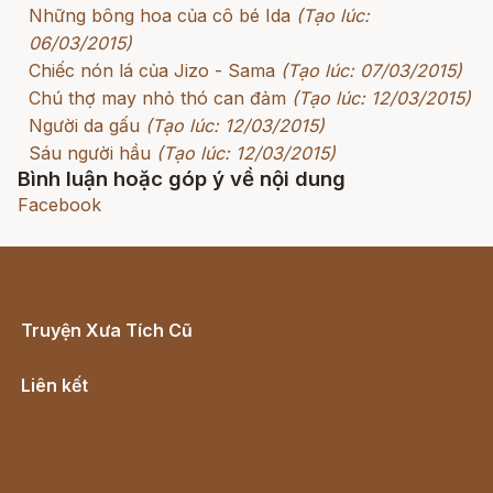
Những bông hoa của cô bé Ida
(Tạo lúc:
06/03/2015)
Chiếc nón lá của Jizo - Sama
(Tạo lúc: 07/03/2015)
Chú thợ may nhỏ thó can đảm
(Tạo lúc: 12/03/2015)
Người da gấu
(Tạo lúc: 12/03/2015)
Sáu người hầu
(Tạo lúc: 12/03/2015)
Bình luận hoặc góp ý về nội dung
Facebook
Truyện Xưa Tích Cũ
Cổ tích Việt Nam
Liên kết
Lịch vạn niên
Hà Nội cũ - Món ngon Hà Nội
Truyện kiếm hiệp - Ngôn tình
Download - Tải Miễn Phí