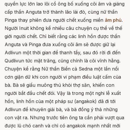
quyền lực lớn lao lôi cổ ông bố xuống cõi âm và giáng
cấp thần Anguta trở thành lão lái đò, cùng nữ thần
Pinga thay phiên đưa người chết xuống miền
âm phủ
.
Người Inuit không kể nhiều câu chuyện cụ thể về thế
giới người chết. Chỉ biết rằng các linh hồn được thần
Anguta và Pinga đưa xuống cõi âm sẽ được giữ lại
Adlivun một thời gian để thanh tẩy, sau đó rời đi đến
Qudlivun tức mặt trăng, cũng chính là cõi vĩnh hằng.
Chuyện kể rằng Nữ thần Biển cả Sedna một lần nổi
cơn giận dữ khi con người vi phạm điều luật cấm của
bà. Bà sẽ giấu muông thú khỏi thợ săn, khiến con
người bắt đầu chết đói. Vậy là trong một nghi lễ xuất
hồn, linh hồn của một pháp sư (angakok) đã đi tới
Adlivun để khuyên giải bà, và bà đồng ý thả những
con vật ra. Nhưng trước tiên ông ta cần phải vượt qua
được lũ chó canh và chỉ có angakok mạnh nhất mới