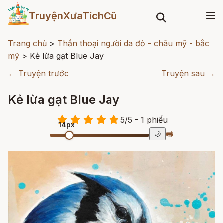
TruyệnXưaTíchCũ
Trang chủ
>
Thần thoại người da đỏ - châu mỹ - bắc
mỹ
>
Kẻ lừa gạt Blue Jay
← Truyện trước
Truyện sau →
Kẻ lừa gạt Blue Jay
5
/
5
- 1
phiếu
14px
🖶
🌙