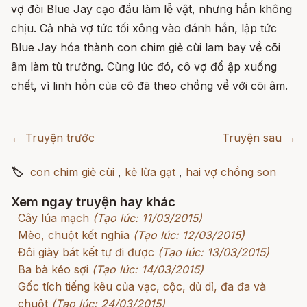
vợ đòi Blue Jay cạo đầu làm lễ vật, nhưng hắn không
chịu. Cả nhà vợ tức tối xông vào đánh hắn, lập tức
Blue Jay hóa thành con chim giẻ cùi lam bay về cõi
âm làm tù trưởng. Cùng lúc đó, cô vợ đổ ập xuống
chết, vì linh hồn của cô đã theo chồng về với cõi âm.
← Truyện trước
Truyện sau →
🏷
con chim giẻ cùi
,
kẻ lừa gạt
,
hai vợ chồng son
Xem ngay truyện hay khác
Cây lúa mạch
(Tạo lúc: 11/03/2015)
Mèo, chuột kết nghĩa
(Tạo lúc: 12/03/2015)
Đôi giày bát kết tự đi được
(Tạo lúc: 13/03/2015)
Ba bà kéo sợi
(Tạo lúc: 14/03/2015)
Gốc tích tiếng kêu của vạc, cộc, dủ dỉ, đa đa và
chuột
(Tạo lúc: 24/03/2015)