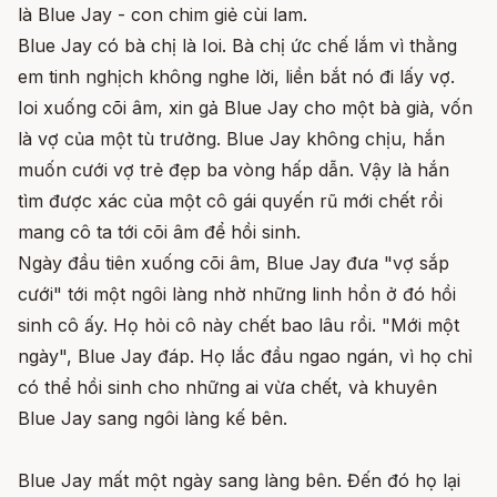
là Blue Jay - con chim giẻ cùi lam.
Blue Jay có bà chị là Ioi. Bà chị ức chế lắm vì thằng
em tinh nghịch không nghe lời, liền bắt nó đi lấy vợ.
Ioi xuống cõi âm, xin gả Blue Jay cho một bà già, vốn
là vợ của một tù trưởng. Blue Jay không chịu, hắn
muốn cưới vợ trẻ đẹp ba vòng hấp dẫn. Vậy là hắn
tìm được xác của một cô gái quyến rũ mới chết rồi
mang cô ta tới cõi âm để hồi sinh.
Ngày đầu tiên xuống cõi âm, Blue Jay đưa "vợ sắp
cưới" tới một ngôi làng nhờ những linh hồn ở đó hồi
sinh cô ấy. Họ hỏi cô này chết bao lâu rồi. "Mới một
ngày", Blue Jay đáp. Họ lắc đầu ngao ngán, vì họ chỉ
có thể hồi sinh cho những ai vừa chết, và khuyên
Blue Jay sang ngôi làng kế bên.
Blue Jay mất một ngày sang làng bên. Đến đó họ lại