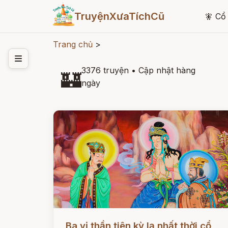
TruyệnXưaTíchCũ
🧚
Cổ 
Trang chủ
>
3376 truyện
•
Cập nhật hàng
🏰
ngày
Đọc ngay
Ba vị thần tiên kỳ lạ nhất thời cổ