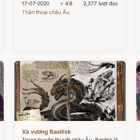
17-07-2020
⭐ 4.8
2,377 lượt đọc
Thần thoại châu Âu
Đọc ngay
Đ
Xà vương Basilisk
Trong truyền thuyết châu Âu, Basilisk là