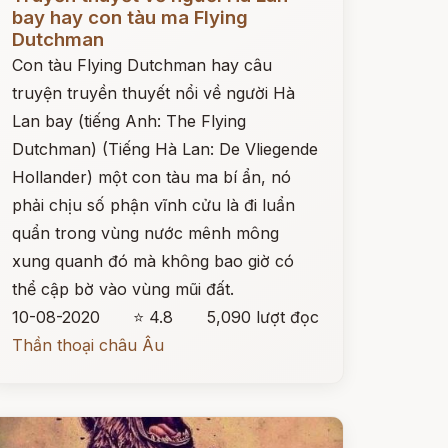
bay hay con tàu ma Flying
Dutchman
Con tàu Flying Dutchman hay câu
truyện truyền thuyết nổi về người Hà
Lan bay (tiếng Anh: The Flying
Dutchman) (Tiếng Hà Lan: De Vliegende
Hollander) một con tàu ma bí ẩn, nó
phải chịu số phận vĩnh cửu là đi luẩn
quẩn trong vùng nước mênh mông
xung quanh đó mà không bao giờ có
thể cập bờ vào vùng mũi đất.
10-08-2020
⭐ 4.8
5,090 lượt đọc
Thần thoại châu Âu