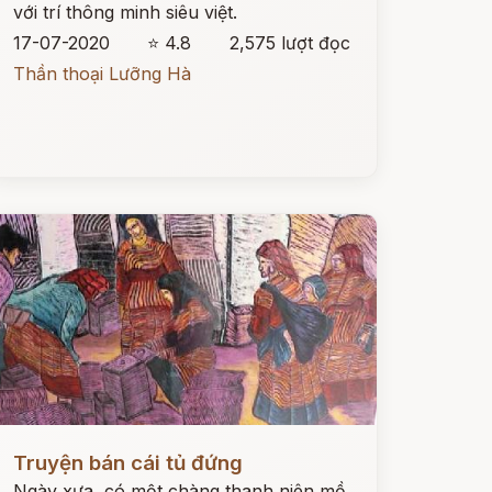
với trí thông minh siêu việt.
17-07-2020
⭐ 4.8
2,575 lượt đọc
Thần thoại Lưỡng Hà
ọc ngay
Truyện bán cái tủ đứng
Ngày xưa, có một chàng thanh niên mồ