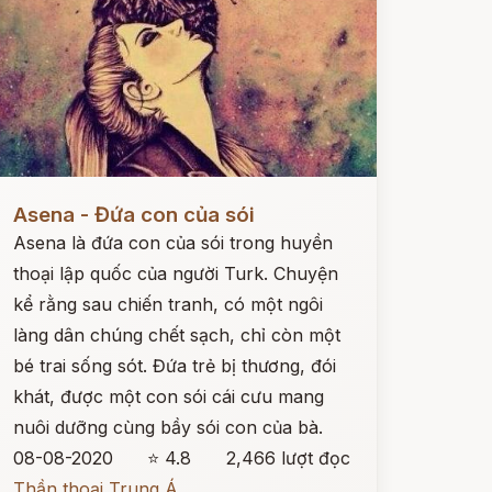
ọc ngay
Asena - Đứa con của sói
Asena là đứa con của sói trong huyền
thoại lập quốc của người Turk. Chuyện
kể rằng sau chiến tranh, có một ngôi
làng dân chúng chết sạch, chỉ còn một
bé trai sống sót. Đứa trẻ bị thương, đói
khát, được một con sói cái cưu mang
nuôi dưỡng cùng bầy sói con của bà.
08-08-2020
⭐ 4.8
2,466 lượt đọc
Thần thoại Trung Á