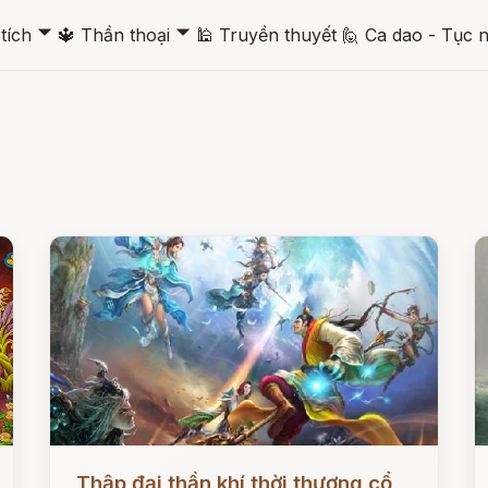
🞃
🞃
tích
🔱
Thần thoại
🕌
Truyền thuyết
🙋
Ca dao - Tục 
Đọc ngay
Đ
Thập đại thần khí thời thượng cổ