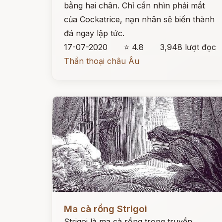
bằng hai chân. Chỉ cần nhìn phải mắt
của Cockatrice, nạn nhân sẽ biến thành
đá ngay lập tức.
17-07-2020
⭐ 4.8
3,948 lượt đọc
Thần thoại châu Âu
Đọc ngay
Ma cà rồng Strigoi
Strigoi là ma cà rồng trong truyền