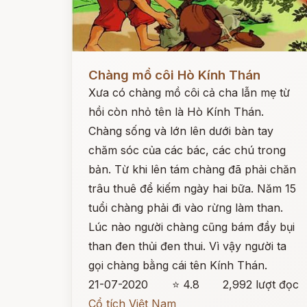
Đọc ngay
Chàng mồ côi Hò Kính Thán
Xưa có chàng mồ côi cả cha lẫn mẹ từ
hồi còn nhỏ tên là Hò Kính Thán.
Chàng sống và lớn lên dưới bàn tay
chăm sóc của các bác, các chú trong
bản. Từ khi lên tám chàng đã phải chăn
trâu thuê để kiếm ngày hai bữa. Năm 15
tuổi chàng phải đi vào rừng làm than.
Lúc nào người chàng cũng bám đầy bụi
than đen thủi đen thui. Vì vậy người ta
gọi chàng bằng cái tên Kính Thán.
21-07-2020
⭐ 4.8
2,992 lượt đọc
Cổ tích Việt Nam