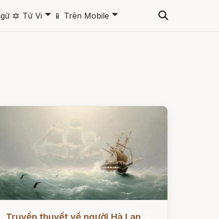
🞃
🞃
ngữ
🔯
Tử Vi
📱
Trên Mobile
ọc ngay
Truyền thuyết về người Hà Lan