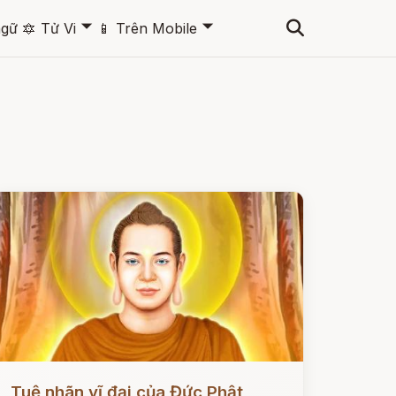
🞃
🞃
ngữ
🔯
Tử Vi
📱
Trên Mobile
ọc ngay
Tuệ nhãn vĩ đại của Đức Phật