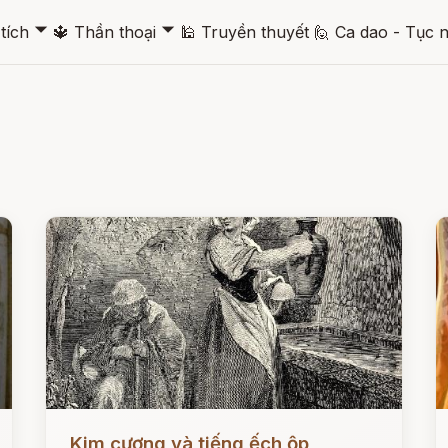
🞃
🞃
tích
🔱
Thần thoại
🕌
Truyền thuyết
🙋
Ca dao - Tục 
Đọc ngay
Đ
Kim cương và tiếng ếch ộp