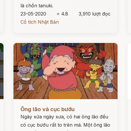
là chồn tanuki.
23-05-2020
⭐ 4.8
3,910 lượt đọc
Cổ tích Nhật Bản
Đọc ngay
Đ
Ông lão và cục bướu
Ngày xửa ngày xưa, có hai ông lão đều
có cục bướu rất to trên má. Một ông lão