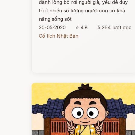
đành lòng bỏ rơi người già, yếu để duy
trì ít nhiều số lượng người còn có khả
năng sống sót.
20-05-2020
⭐ 4.8
5,264 lượt đọc
Cổ tích Nhật Bản