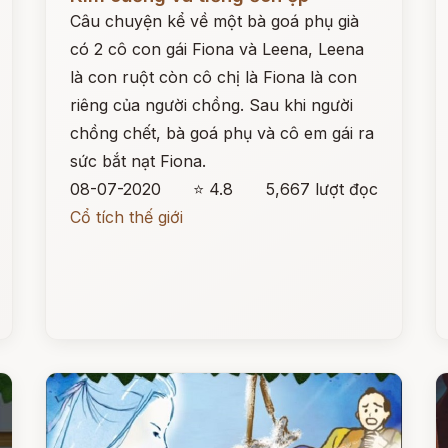
Câu chuyện kể về một bà goá phụ già
có 2 cô con gái Fiona và Leena, Leena
là con ruột còn cô chị là Fiona là con
riêng của người chồng. Sau khi người
chồng chết, bà goá phụ và cô em gái ra
sức bắt nạt Fiona.
08-07-2020
⭐ 4.8
5,667 lượt đọc
Cổ tích thế giới