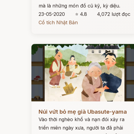
mà là những món đồ cũ kỹ, kỳ diệu.
23-05-2020
⭐ 4.8
4,072 lượt đọc
Cổ tích Nhật Bản
Đọc ngay
Núi vứt bỏ mẹ già Ubasute-yama
Vào thời nghèo khổ và nạn đói xảy ra
triền miên ngày xưa, người ta đã phải