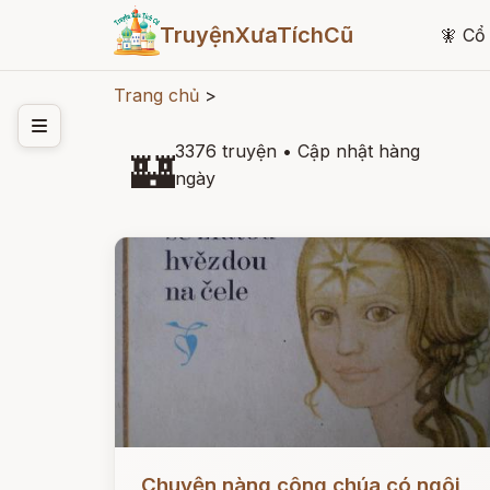
TruyệnXưaTíchCũ
🧚
Cổ 
Trang chủ
>
3376 truyện
•
Cập nhật hàng
🏰
ngày
Đọc ngay
Chuyện nàng công chúa có ngôi