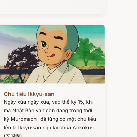
ọc ngay
Chú tiểu Ikkyu-san
Ngày xửa ngày xưa, vào thế kỷ 15, khi
mà Nhật Bản vẫn còn đang trong thời
kỳ Muromachi, đã từng có một chú tiểu
tên là Ikkyu-san ngụ tại chùa Ankoku-ji
(安国寺).