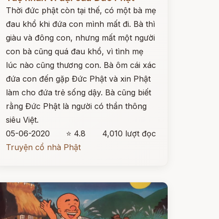
Thời đức phật còn tại thế, có một bà mẹ
đau khổ khi đứa con mình mất đi. Bà thì
giàu và đông con, nhưng mất một người
con bà cũng quá đau khổ, vì tình mẹ
lúc nào cũng thương con. Bà ôm cái xác
đứa con đến gặp Đức Phật và xin Phật
làm cho đứa trẻ sống dậy. Bà cũng biết
rằng Đức Phật là người có thần thông
siêu Việt.
05-06-2020
⭐ 4.8
4,010 lượt đọc
Truyện cổ nhà Phật