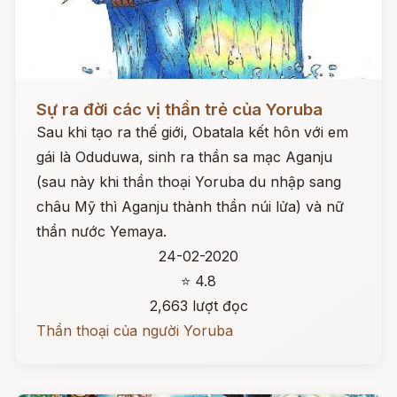
Đọc ngay
Sự ra đời các vị thần trẻ của Yoruba
Sau khi tạo ra thế giới, Obatala kết hôn với em
gái là Oduduwa, sinh ra thần sa mạc Aganju
(sau này khi thần thoại Yoruba du nhập sang
châu Mỹ thì Aganju thành thần núi lửa) và nữ
thần nước Yemaya.
24-02-2020
⭐ 4.8
2,663 lượt đọc
Thần thoại của người Yoruba