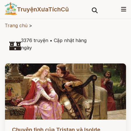
TruyệnXưaTíchCũ
Trang chủ
>
3376 truyện
•
Cập nhật hàng
🏰
ngày
Đọc ngay
Chuyện tình của Tristan và Isolde