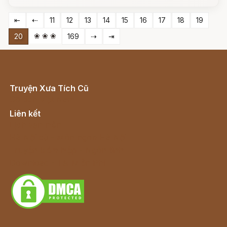
⇤
⇠
11
12
13
14
15
16
17
18
19
❀ ❀ ❀
20
169
⇢
⇥
Truyện Xưa Tích Cũ
Cổ tích Việt Nam
Liên kết
Lịch vạn niên
Hà Nội cũ - Món ngon Hà Nội
Truyện kiếm hiệp - Ngôn tình
Download - Tải Miễn Phí