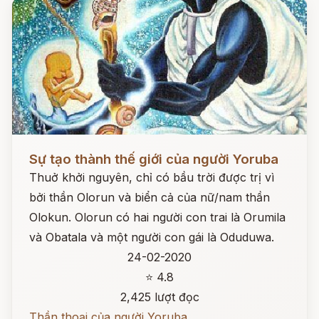
Đọc ngay
Sự tạo thành thế giới của người Yoruba
Thuở khởi nguyên, chỉ có bầu trời được trị vì
bởi thần Olorun và biển cả của nữ/nam thần
Olokun. Olorun có hai người con trai là Orumila
và Obatala và một người con gái là Oduduwa.
24-02-2020
⭐ 4.8
2,425 lượt đọc
Thần thoại của người Yoruba