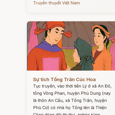
Truyền thuyết Việt Nam
Đọc ngay
Sự tích Tống Trân Cúc Hoa
Tục truyền, vào thời tiền Lý ở xã An Đô,
tổng Võng Phan, huyện Phù Dung (nay
là thôn An Cầu, xã Tống Trân, huyện
Phù Cừ) có nhà họ Tống tên là Thiện
Công dòng dõi thi thư, nghèo túng