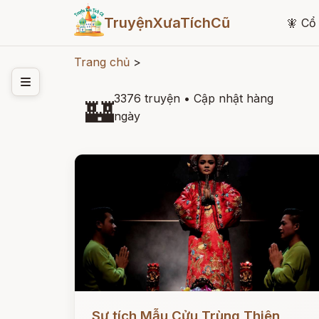
TruyệnXưaTíchCũ
🧚
Cổ 
Trang chủ
>
3376 truyện
•
Cập nhật hàng
🏰
ngày
Đọc ngay
Sự tích Mẫu Cửu Trùng Thiên