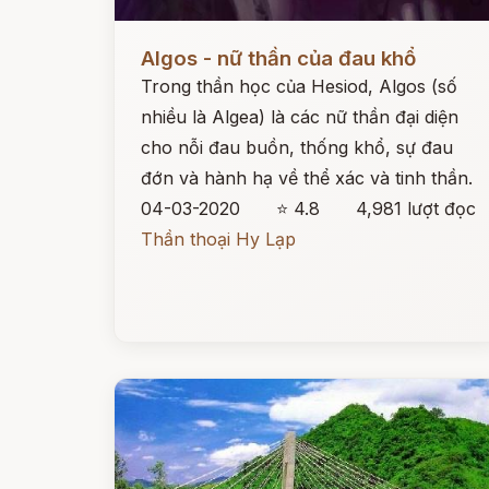
Đọc ngay
Algos - nữ thần của đau khổ
Trong thần học của Hesiod, Algos (số
nhiều là Algea) là các nữ thần đại diện
cho nỗi đau buồn, thống khổ, sự đau
đớn và hành hạ về thể xác và tinh thần.
04-03-2020
⭐ 4.8
4,981 lượt đọc
Thần thoại Hy Lạp