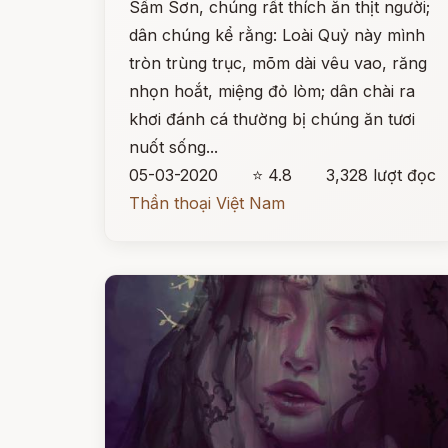
Sầm Sơn, chúng rất thích ăn thịt người;
dân chúng kể rằng: Loài Quỷ này mình
tròn trùng trục, mõm dài vêu vao, răng
nhọn hoắt, miệng đỏ lòm; dân chài ra
khơi đánh cá thường bị chúng ăn tươi
nuốt sống...
05-03-2020
⭐ 4.8
3,328 lượt đọc
Thần thoại Việt Nam