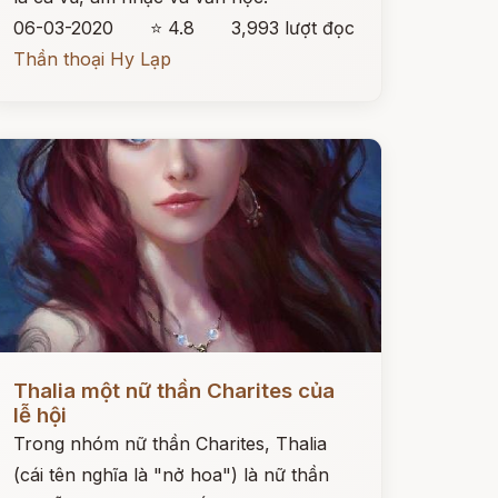
06-03-2020
⭐ 4.8
3,993 lượt đọc
Thần thoại Hy Lạp
ọc ngay
Thalia một nữ thần Charites của
lễ hội
Trong nhóm nữ thần Charites, Thalia
(cái tên nghĩa là "nở hoa") là nữ thần