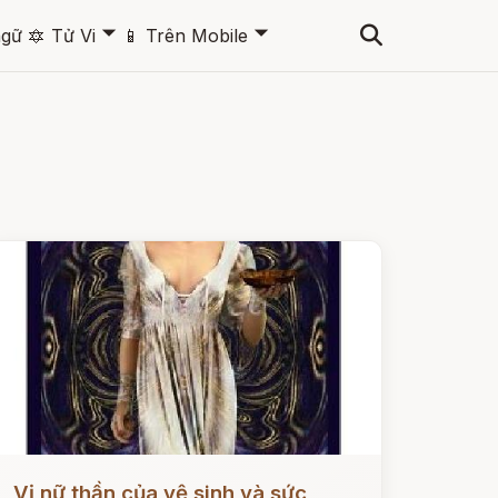
🞃
🞃
ngữ
🔯
Tử Vi
📱
Trên Mobile
ọc ngay
Vị nữ thần của vệ sinh và sức