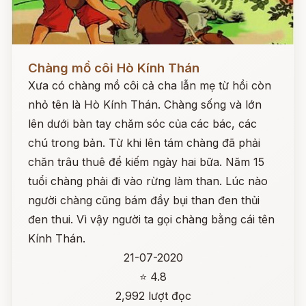
Đọc ngay
Chàng mồ côi Hò Kính Thán
Xưa có chàng mồ côi cả cha lẫn mẹ từ hồi còn
nhỏ tên là Hò Kính Thán. Chàng sống và lớn
lên dưới bàn tay chăm sóc của các bác, các
chú trong bản. Từ khi lên tám chàng đã phải
chăn trâu thuê để kiếm ngày hai bữa. Năm 15
tuổi chàng phải đi vào rừng làm than. Lúc nào
người chàng cũng bám đầy bụi than đen thủi
đen thui. Vì vậy người ta gọi chàng bằng cái tên
Kính Thán.
21-07-2020
⭐ 4.8
2,992 lượt đọc