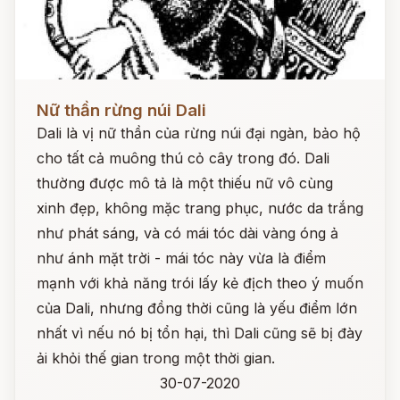
Đọc ngay
Nữ thần rừng núi Dali
Dali là vị nữ thần của rừng núi đại ngàn, bảo hộ
cho tất cả muông thú cỏ cây trong đó. Dali
thường được mô tả là một thiếu nữ vô cùng
xinh đẹp, không mặc trang phục, nước da trắng
như phát sáng, và có mái tóc dài vàng óng ả
như ánh mặt trời - mái tóc này vừa là điểm
mạnh với khả năng trói lấy kẻ địch theo ý muốn
của Dali, nhưng đồng thời cũng là yếu điểm lớn
nhất vì nếu nó bị tổn hại, thì Dali cũng sẽ bị đày
ải khỏi thế gian trong một thời gian.
30-07-2020