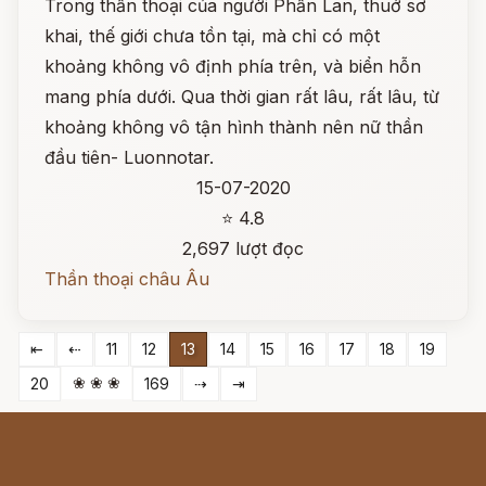
Trong thần thoại của người Phần Lan, thuở sơ
khai, thế giới chưa tồn tại, mà chỉ có một
khoảng không vô định phía trên, và biển hỗn
mang phía dưới. Qua thời gian rất lâu, rất lâu, từ
khoảng không vô tận hình thành nên nữ thần
đầu tiên- Luonnotar.
15-07-2020
⭐ 4.8
2,697 lượt đọc
Thần thoại châu Âu
⇤
⇠
11
12
13
14
15
16
17
18
19
❀ ❀ ❀
20
169
⇢
⇥