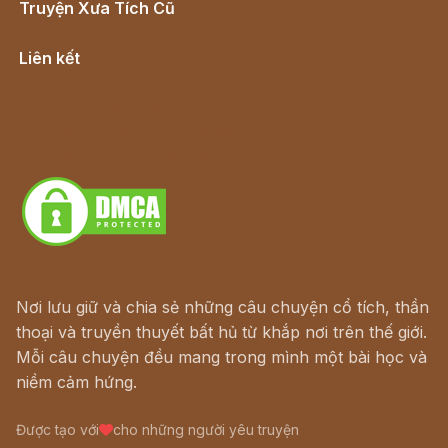
Truyện Xưa Tích Cũ
Cổ tích Việt Nam
Liên kết
Lịch vạn niên
Hà Nội cũ - Món ngon Hà Nội
Truyện kiếm hiệp - Ngôn tình
Download - Tải Miễn Phí
Nơi lưu giữ và chia sẻ những câu chuyện cổ tích, thần
thoại và truyền thuyết bất hủ từ khắp nơi trên thế giới.
Mỗi câu chuyện đều mang trong mình một bài học và
niềm cảm hứng.
Được tạo với
cho những người yêu truyện