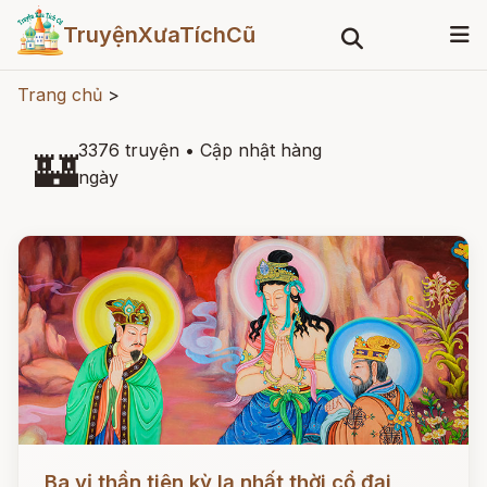
TruyệnXưaTíchCũ
Trang chủ
>
3376 truyện
•
Cập nhật hàng
🏰
ngày
Đọc ngay
Ba vị thần tiên kỳ lạ nhất thời cổ đại