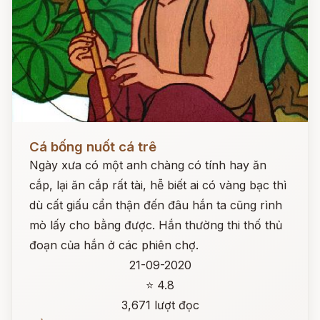
Đọc ngay
Cá bống nuốt cá trê
Ngày xưa có một anh chàng có tính hay ăn
cắp, lại ăn cắp rất tài, hễ biết ai có vàng bạc thì
dù cất giấu cẩn thận đến đâu hắn ta cũng rình
mò lấy cho bằng được. Hắn thường thi thố thủ
đoạn của hắn ở các phiên chợ.
21-09-2020
⭐ 4.8
3,671 lượt đọc