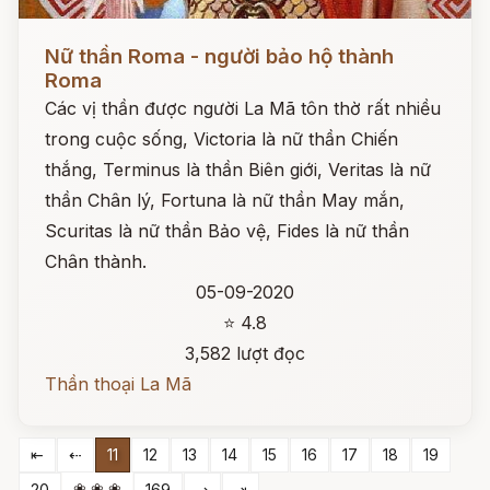
Đọc ngay
Nữ thần Roma - người bảo hộ thành
Roma
Các vị thần được người La Mã tôn thờ rất nhiều
trong cuộc sống, Victoria là nữ thần Chiến
thắng, Terminus là thần Biên giới, Veritas là nữ
thần Chân lý, Fortuna là nữ thần May mắn,
Scuritas là nữ thần Bảo vệ, Fides là nữ thần
Chân thành.
05-09-2020
⭐ 4.8
3,582 lượt đọc
Thần thoại La Mã
⇤
⇠
11
12
13
14
15
16
17
18
19
❀ ❀ ❀
20
169
⇢
⇥