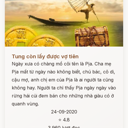
Đọc ngay
Tung còn lấy được vợ tiên
Ngày xưa có chàng mồ côi tên là Pịa. Cha mẹ
Pịa mất từ ngày nào không biết, chú bác, cô dì,
cậu mợ, anh chị em của Pịa là ai người ta cũng
không hay. Người ta chỉ thấy Pịa ngày ngày vào
rừng hái củi đem bán cho những nhà giàu có ở
quanh vùng.
24-09-2020
⭐ 4.8
3,960 lượt đọc