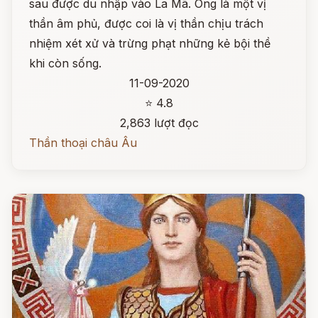
sau được du nhập vào La Mã. Ông là một vị
thần âm phủ, được coi là vị thần chịu trách
nhiệm xét xử và trừng phạt những kẻ bội thề
khi còn sống.
11-09-2020
⭐ 4.8
2,863 lượt đọc
Thần thoại châu Âu