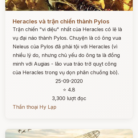
Đọc ngay
Heracles và trận chiến thành Pylos
Trận chiến "vi diệu" nhất của Heracles có lẽ là
vụ đại náo thành Pylos. Chuyện là có ông vua
Neleus của Pylos đã phải tội với Heracles (vì
nhiều lý do, nhưng chủ yếu do ông ta là đồng
minh với Augias - lão vua tráo trở quỵt công
của Heracles trong vụ dọn phân chuồng bò).
25-09-2020
⭐ 4.8
3,300 lượt đọc
Thần thoại Hy Lạp