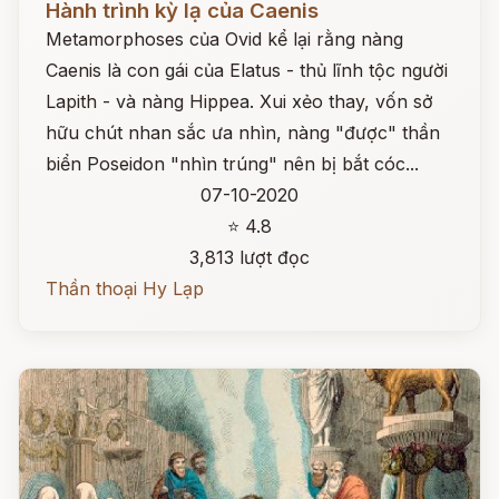
Hành trình kỳ lạ của Caenis
Metamorphoses của Ovid kể lại rằng nàng
Caenis là con gái của Elatus - thủ lĩnh tộc người
Lapith - và nàng Hippea. Xui xẻo thay, vốn sở
hữu chút nhan sắc ưa nhìn, nàng "được" thần
biển Poseidon "nhìn trúng" nên bị bắt cóc...
07-10-2020
⭐ 4.8
3,813 lượt đọc
Thần thoại Hy Lạp