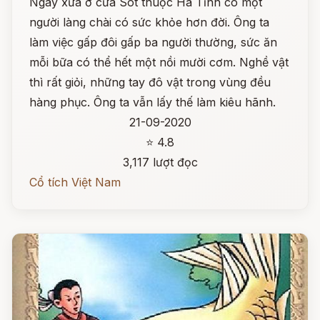
Ngày xưa ở cửa Sót thuộc Hà Tĩnh có một
người làng chài có sức khỏe hơn đời. Ông ta
làm việc gấp đôi gấp ba người thường, sức ăn
mỗi bữa có thể hết một nồi mười cơm. Nghề vật
thì rất giỏi, những tay đô vật trong vùng đều
hàng phục. Ông ta vẫn lấy thế làm kiêu hãnh.
21-09-2020
⭐ 4.8
3,117 lượt đọc
Cổ tích Việt Nam