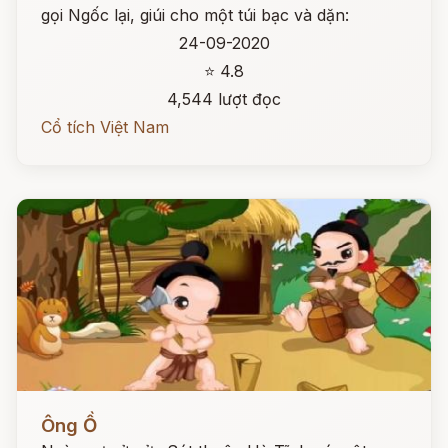
gọi Ngốc lại, giúi cho một túi bạc và dặn:
24-09-2020
⭐ 4.8
4,544 lượt đọc
Cổ tích Việt Nam
Đọc ngay
Ông Ồ