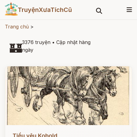
TruyệnXưaTíchCũ
Trang chủ
>
3376 truyện
•
Cập nhật hàng
🏰
ngày
Đọc ngay
Tiểu yêu Kobold