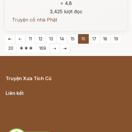
⭐ 4.8
3,425 lượt đọc
Truyện cổ nhà Phật
⇤
⇠
11
12
13
14
15
16
17
18
19
❀ ❀ ❀
20
169
⇢
⇥
Truyện Xưa Tích Cũ
Cổ tích Việt Nam
Liên kết
Lịch vạn niên
Hà Nội cũ - Món ngon Hà Nội
Truyện kiếm hiệp - Ngôn tình
Download - Tải Miễn Phí