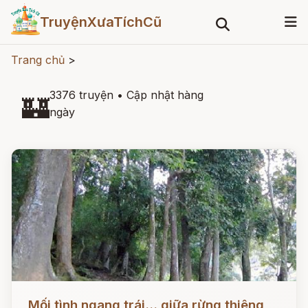
TruyệnXưaTíchCũ
Trang chủ
>
3376 truyện
•
Cập nhật hàng
🏰
ngày
Đọc ngay
Mối tình ngang trái... giữa rừng thiêng