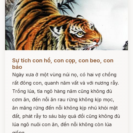
Đọc ngay
Sự tích con hổ, con cọp, con beo, con
báo
Ngày xưa ở một vùng núi nọ, có hai vợ chồng
rất đông con, quanh năm vất vả với nương rẫy.
Trồng lúa, tỉa ngô hàng năm cũng không đủ
cơm ăn, đến nỗi ăn rau rừng không kịp mọc,
ăn măng rừng đến nỗi không kịp nhú khỏi mặt
đất, phát rẫy to sáu bảy quả đồi cũng không đủ
lúa ngô nuôi con ăn, đến nỗi không còn lúa
giống.