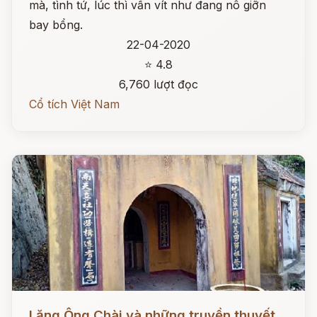
mà, tình tứ, lúc thì vấn vít như đang nô giỡn
bay bổng.
22-04-2020
⭐ 4.8
6,760 lượt đọc
Cổ tích Việt Nam
Đọc ngay
Lăng Ông Chài và những truyền thuyết