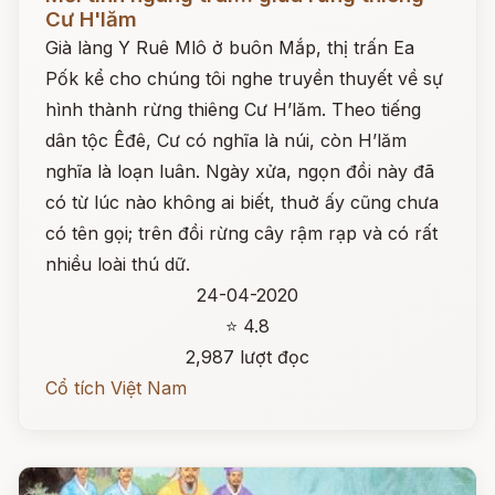
Cư H'lăm
Già làng Y Ruê Mlô ở buôn Mắp, thị trấn Ea
Pốk kể cho chúng tôi nghe truyền thuyết về sự
hình thành rừng thiêng Cư H’lăm. Theo tiếng
dân tộc Êđê, Cư có nghĩa là núi, còn H’lăm
nghĩa là loạn luân. Ngày xửa, ngọn đồi này đã
có từ lúc nào không ai biết, thuở ấy cũng chưa
có tên gọi; trên đồi rừng cây rậm rạp và có rất
nhiều loài thú dữ.
24-04-2020
⭐ 4.8
2,987 lượt đọc
Cổ tích Việt Nam