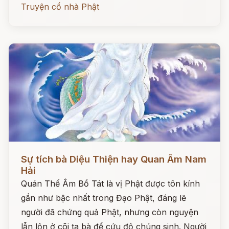
Truyện cổ nhà Phật
Đọc ngay
Sự tích bà Diệu Thiện hay Quan Âm Nam
Hải
Quán Thế Âm Bồ Tát là vị Phật được tôn kính
gần như bậc nhất trong Đạo Phật, đáng lẽ
người đã chứng quả Phật, nhưng còn nguyện
lẫn lộn ở cõi ta bà để cứu độ chúng sinh. Người