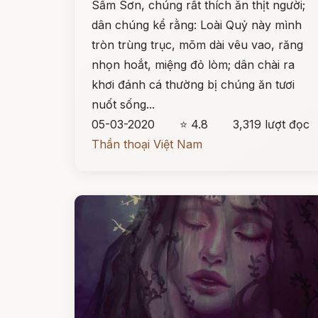
Sầm Sơn, chúng rất thích ăn thịt người;
dân chúng kể rằng: Loài Quỷ này mình
tròn trùng trục, mõm dài vêu vao, răng
nhọn hoắt, miệng đỏ lòm; dân chài ra
khơi đánh cá thường bị chúng ăn tươi
nuốt sống...
05-03-2020
⭐ 4.8
3,319 lượt đọc
Thần thoại Việt Nam