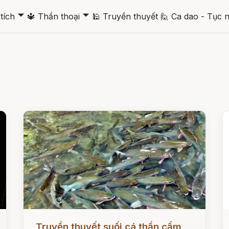
🞃
🞃
tích
🔱
Thần thoại
🕌
Truyền thuyết
🙋
Ca dao - Tục 
Đọc ngay
Đ
Truyền thuyết suối cá thần cẩm