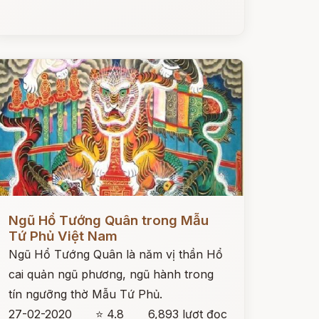
ọc ngay
Ngũ Hổ Tướng Quân trong Mẫu
Tứ Phủ Việt Nam
Ngũ Hổ Tướng Quân là năm vị thần Hổ
cai quản ngũ phương, ngũ hành trong
tín ngưỡng thờ Mẫu Tứ Phủ.
27-02-2020
⭐ 4.8
6,893 lượt đọc