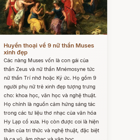
ọc ngay
Huyền thoại về 9 nữ thần Muses
xinh đẹp
Các nàng Muses vốn là con gái của
thần Zeus và nữ thần Mnémosyne tức
nữ thần Trí nhớ hoặc Ký ức. Họ gồm 9
người phụ nữ trẻ xinh đẹp tượng trưng
cho: khoa học, văn học và nghệ thuật.
Họ chính là nguồn cảm hứng sáng tác
trong các tư liệu thơ nhạc của văn hóa
Hy Lạp cổ xưa. Họ còn được coi là hiện
thân của tri thức và nghệ thuật, đặc biệt
là ca vũ, âm nhạc và văn học.