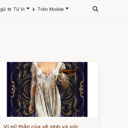
🞃
🞃
ngữ
🔯
Tử Vi
📱
Trên Mobile
ọc ngay
Vị nữ thần của vệ sinh và sức