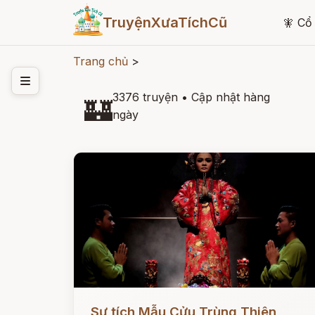
TruyệnXưaTíchCũ
🧚
Cổ 
Trang chủ
>
3376 truyện
•
Cập nhật hàng
🏰
ngày
Đọc ngay
Sự tích Mẫu Cửu Trùng Thiên