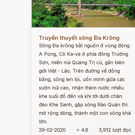
Đọc ngay
Truyền thuyết sông Đa Krông
Sông Đa krông bắt nguồn ở vùng động
A Pong, Cô Ka-va ở phía đông Trường
Sơn, miền núi Quảng Trị cũ, gần biên
giới Việt - Lào. Trên đường về đồng
bằng, sông len lỏi, uốn mình giữa các
sườn núi cao, nhận thêm nước nhiều
khe suối đổ đến và khi tới dưới chân
đèo Khe Sanh, gặp sông Rào Quán thì
mở rộng dòng, thành một con sông khá
lớn.
29-02-2020
⭐ 4.8
3,912 lượt đọc