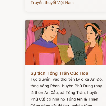
Truyền thuyết Việt Nam
Đọc ngay
Sự tích Tống Trân Cúc Hoa
Tục truyền, vào thời tiền Lý ở xã An Đô,
tổng Võng Phan, huyện Phù Dung (nay
là thôn An Cầu, xã Tống Trân, huyện
Phù Cừ) có nhà họ Tống tên là Thiện
Công dòng dõi thi thư, nghèo túng