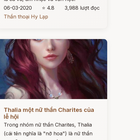
06-03-2020
⭐ 4.8
3,988 lượt đọc
Thần thoại Hy Lạp
ọc ngay
Thalia một nữ thần Charites của
lễ hội
Trong nhóm nữ thần Charites, Thalia
(cái tên nghĩa là "nở hoa") là nữ thần