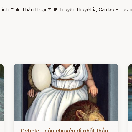
🞃
🞃
tích
🔱
Thần thoại
🕌
Truyền thuyết
🙋
Ca dao - Tục 
Đọc ngay
Đ
Cybele - câu chuyện dị nhất thần