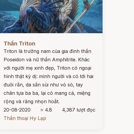
ọc ngay
Thần Triton
Triton là trưởng nam của gia đình thần
Poseidon và nữ thần Amphitrite. Khác
với người mẹ xinh đẹp, Triton có ngoại
hình thật kỳ dị: mình người và có tới hai
đuôi rắn, da sần sùi như vỏ sò, tay
chân tựa ba ba, lại có mang cá, miệng
rộng và răng nhọn hoắt.
20-08-2020
⭐ 4.8
4,387 lượt đọc
Thần thoại Hy Lạp