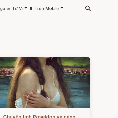
🞃
🞃
ngữ
🔯
Tử Vi
📱
Trên Mobile
ọc ngay
Chuyện tình Poseidon và nàng