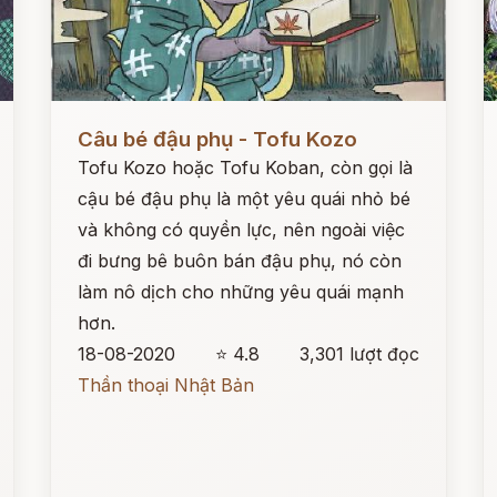
Đọc ngay
Đ
Câu bé đậu phụ - Tofu Kozo
Tofu Kozo hoặc Tofu Koban, còn gọi là
cậu bé đậu phụ là một yêu quái nhỏ bé
và không có quyền lực, nên ngoài việc
đi bưng bê buôn bán đậu phụ, nó còn
làm nô dịch cho những yêu quái mạnh
hơn.
18-08-2020
⭐ 4.8
3,301 lượt đọc
Thần thoại Nhật Bản