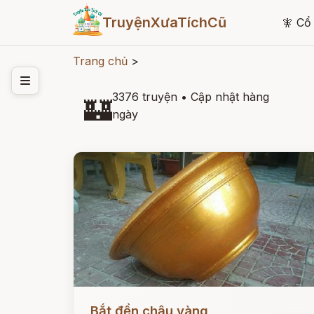
TruyệnXưaTíchCũ
🧚
Cổ 
Trang chủ
>
3376 truyện
•
Cập nhật hàng
🏰
ngày
Đọc ngay
Bắt đền chậu vàng