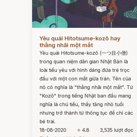
Đọc ngay
Yêu quái Hitotsume-kozō hay
thằng nhãi một mắt
Yêu quái Hitotsume-kozō (一つ目小僧)
trong quan niệm dân gian Nhật Bản là
loài tiểu yêu với hình dáng đứa trẻ trọc
đầu với một con mắt giữa trán. Tên của
nó có nghĩa là "thằng nhãi một mắt". Từ
"Kozō" trong tiếng Nhật ban đầu mang
nghĩa là chú tiểu, thầy tăng nhỏ tuổi
nhưng trở thành từ thông tục để chỉ các
bé trai.
18-08-2020
⭐ 4.8
3,535 lượt đọc