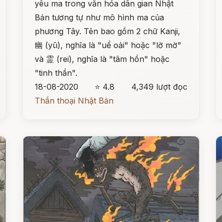
yêu ma trong văn hóa dân gian Nhật
Bản tương tự như mô hình ma của
phương Tây. Tên bao gồm 2 chữ Kanji,
幽 (yū), nghĩa là "uể oải" hoặc "lờ mờ"
và 霊 (rei), nghĩa là "tâm hồn" hoặc
"tinh thần".
18-08-2020
⭐ 4.8
4,349 lượt đọc
Thần thoại Nhật Bản