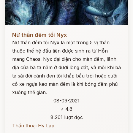
Đọc ngay
Nữ thần đêm tối Nyx
Nữ thần đêm tối Nyx là một trong 5 vị thần
thuộc thế hệ đầu tiên được sinh ra từ Hỗn
mang Chaos. Nyx đại diện cho màn đêm, lãnh
địa của bà ta nằm ở dưới lòng đất, và mỗi khi bà
ta sải đôi cánh đen tối khắp bầu trời hoặc cưỡi
cỗ xe ngựa kéo màn đêm là khi bóng đêm phủ
xuống thế gian.
08-09-2021
⭐ 4.8
8,261 lượt đọc
Thần thoại Hy Lạp