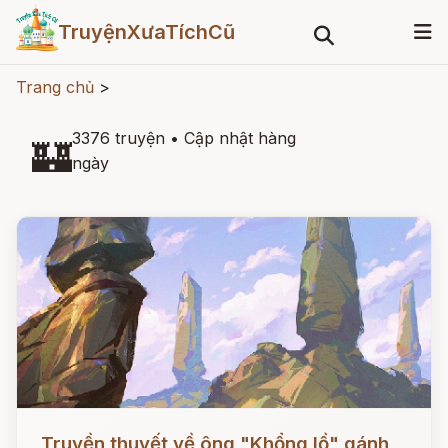
TruyệnXưaTíchCũ
Trang chủ
>
3376 truyện
•
Cập nhật hàng
🏰
ngày
Đọc ngay
Truyền thuyết về ông "Khổng lồ" gánh