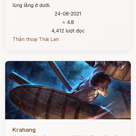
lủng lẳng ở dưới.
24-08-2021
⭐ 4.8
4,412 lượt đọc
Thần thoại Thái Lan
Đọc ngay
Krahang