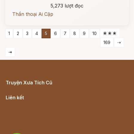
5,273 lượt đọc
Thần thoại Ai Cập
❀ ❀ ❀
1
2
3
4
5
6
7
8
9
10
169
⇢
⇥
Truyện Xưa Tích Cũ
Cổ tích Việt Nam
Liên kết
Lịch vạn niên
Hà Nội cũ - Món ngon Hà Nội
Truyện kiếm hiệp - Ngôn tình
Download - Tải Miễn Phí