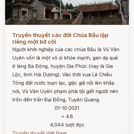
Đọc ngay
Truyền thuyết các đời Chúa Bầu lập
riêng một bờ cõi
Người khởi nghiệp của các chúa Bầu là Vũ Văn
Uyên vốn là một võ sĩ khỏe mạnh, gan dạ quê
ở làng Ba Động, huyện Gia Phúc (nay là Gia
Lộc, tỉnh Hải Dương). Vào thời vua Lê Chiều
Tông đất nước loạn lạc, giặc giã nổi lên khắp
nơi, Vũ Văn Uyên phạm phải tội giết người nên
trốn đến trấn Đại Đồng, Tuyên Quang.
01-10-2021
⭐ 4.8
4,044 lượt đọc
Truyền thuyết Việt Nam