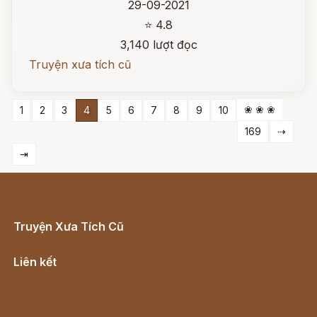
29-09-2021
⭐ 4.8
3,140 lượt đọc
Truyện xưa tích cũ
❀ ❀ ❀
1
2
3
4
5
6
7
8
9
10
169
⇢
⇥
Truyện Xưa Tích Cũ
Cổ tích Việt Nam
Liên kết
Lịch vạn niên
Hà Nội cũ - Món ngon Hà Nội
Truyện kiếm hiệp - Ngôn tình