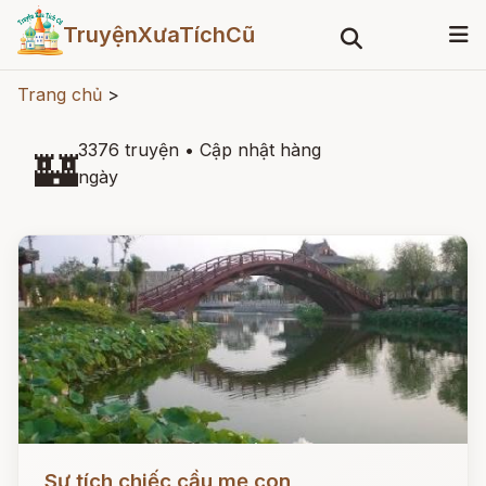
TruyệnXưaTíchCũ
Trang chủ
>
3376 truyện
•
Cập nhật hàng
🏰
ngày
Đọc ngay
Sự tích chiếc cầu mẹ con