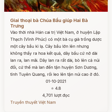
Đọc ngay
Giai thoại bà Chúa Bầu giúp Hai Bà
Trưng
Vào thời nhà Hán cai trị Việt Nam, ở huyện Lập
Thạch (Vĩnh Phúc) có một bà cụ già trồng dược
một cây bầu kì lạ. Cây bầu lớn lên nhưng
không thấy ra hoa kết quả, dây bầu cứ nở dài
lan ra, lan mãi. Dây lan ra rất dài, bò lên cả núi
đồi, cứ thế mà lan đến tận huyện Sơn Dương,
tỉnh Tuyên Quang, rồi leo lên tận núi cao ở đó.
01-10-2021
⭐ 4.8
4,701 lượt đọc
Truyền thuyết Việt Nam