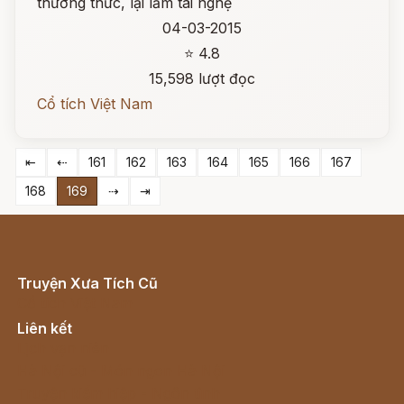
thường thức, lại lắm tài nghệ
04-03-2015
⭐ 4.8
15,598 lượt đọc
Cổ tích Việt Nam
⇤
⇠
161
162
163
164
165
166
167
168
169
⇢
⇥
Truyện Xưa Tích Cũ
Cổ tích Việt Nam
Liên kết
Lịch vạn niên
Hà Nội cũ - Món ngon Hà Nội
Truyện kiếm hiệp - Ngôn tình