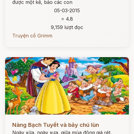
được một kế, bảo các con
05-03-2015
⭐ 4.8
9,159 lượt đọc
Truyện cổ Grimm
Đọc ngay
Nàng Bạch Tuyết và bảy chú lùn
Ngày xửa, ngày xưa, giữa mùa đông giá rét,