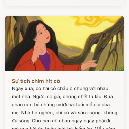
Đọc ngay
Sự tích chim hít cô
Ngày xưa, có hai cô cháu ở chung với nhau
một nhà. Người cô già, chồng chết từ lâu. Đứa
cháu còn bé chừng mười hai tuổi mồ côi cha
mẹ. Nhà họ nghèo, chỉ có vài sào ruộng, không
đủ sống. Cho nên cô cháu ngày ngày phải đi
mò cua bắt ốc hoặc mót hái kiếm ăn. Mấy năm