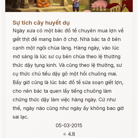
Đọc ngay
Sự tích cây huyết dụ
Ngày xưa có một bác đồ tể chuyên mua lợn về
giết thịt để mang bán ở chợ. Nhà bác ta ở bên
cạnh một ngôi chùa làng. Hàng ngày, vào lúc
mờ sáng là lúc sư cụ bên chùa theo lệ thường
thức dậy tụng kinh. Và cũng theo lệ thường, sư
cụ thức chú tiểu dậy gõ một hồi chuông mai.
Bấy giờ cũng là lúc bác đồ tể sửa soạn giết lợn,
cho nên bác ta quen lấy tiếng chuông làm
chừng thức dậy làm việc hàng ngày. Cứ như
thế, ngày nào cũng như ngày ấy không bao giờ
sai lạc.
05-03-2015
⭐ 4.8