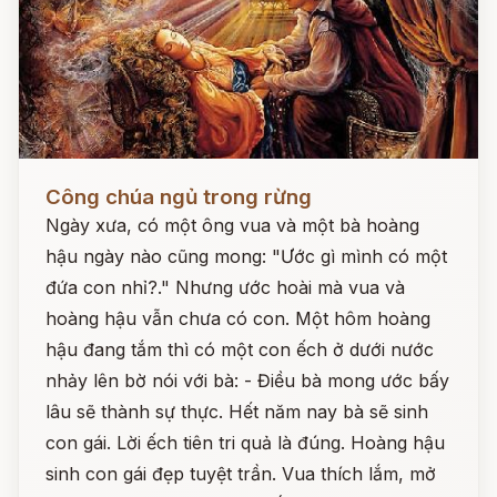
Đọc ngay
Công chúa ngủ trong rừng
Ngày xưa, có một ông vua và một bà hoàng
hậu ngày nào cũng mong: "Ước gì mình có một
đứa con nhỉ?." Nhưng ước hoài mà vua và
hoàng hậu vẫn chưa có con. Một hôm hoàng
hậu đang tắm thì có một con ếch ở dưới nước
nhảy lên bờ nói với bà: - Điều bà mong ước bấy
lâu sẽ thành sự thực. Hết năm nay bà sẽ sinh
con gái. Lời ếch tiên tri quả là đúng. Hoàng hậu
sinh con gái đẹp tuyệt trần. Vua thích lắm, mở