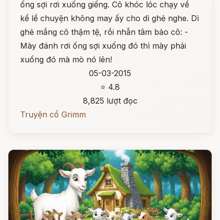
ống sợi rơi xuống giếng. Cô khóc lóc chạy về
kể lể chuyện không may ấy cho dì ghẻ nghe. Dì
ghẻ mắng cô thậm tệ, rồi nhẫn tâm bảo cô: -
Mày đánh rơi ống sợi xuống đó thì mày phải
xuống đó mà mò nó lên!
05-03-2015
⭐ 4.8
8,825 lượt đọc
Truyện cổ Grimm