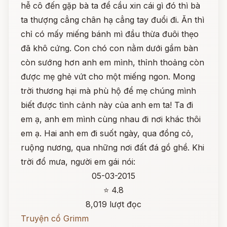
hễ cô đến gặp bà ta để cầu xin cái gì đó thì bà
ta thượng cẳng chân hạ cẳng tay đuổi đi. Ăn thì
chỉ có mấy miếng bánh mì đầu thừa đuôi thẹo
đã khô cứng. Con chó con nằm dưới gầm bàn
còn sướng hơn anh em mình, thỉnh thoảng còn
được mẹ ghẻ vứt cho một miếng ngon. Mong
trời thương hại mà phù hộ để mẹ chúng mình
biết được tình cảnh này của anh em ta! Ta đi
em ạ, anh em mình cùng nhau đi nơi khác thôi
em ạ. Hai anh em đi suốt ngày, qua đồng cỏ,
ruộng nương, qua những nơi đất đá gồ ghề. Khi
trời đổ mưa, người em gái nói:
05-03-2015
⭐ 4.8
8,019 lượt đọc
Truyện cổ Grimm