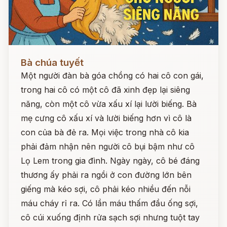
Đọc ngay
Bà chúa tuyết
Một người đàn bà góa chồng có hai cô con gái,
trong hai cô có một cô đã xinh đẹp lại siêng
năng, còn một cô vừa xấu xí lại lười biếng. Bà
mẹ cưng cô xấu xí và lười biếng hơn vì cô là
con của bà đẻ ra. Mọi việc trong nhà cô kia
phải đảm nhận nên người cô bụi bậm như cô
Lọ Lem trong gia đình. Ngày ngày, cô bé đáng
thương ấy phải ra ngồi ở con đường lớn bên
giếng mà kéo sợi, cô phải kéo nhiều đến nỗi
máu cháy rỉ ra. Có lần máu thấm đầu ống sợi,
cô cúi xuống định rửa sạch sợi nhưng tuột tay