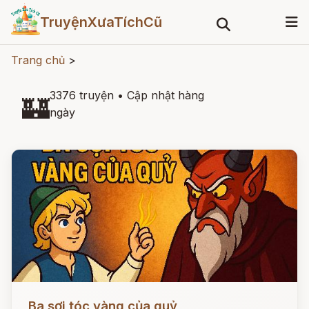
TruyệnXưaTíchCũ
Trang chủ
>
3376 truyện
•
Cập nhật hàng
🏰
ngày
Đọc ngay
Ba sợi tóc vàng của quỷ