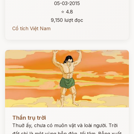
05-03-2015
⭐ 4.8
9,150 lượt đọc
Cổ tích Việt Nam
Đọc ngay
Thần trụ trời
Thuở ấy, chưa có muôn vật và loài người. Trời
đất chỉ là một vùng hỗn độn, tối tăm. Bỗng xuất