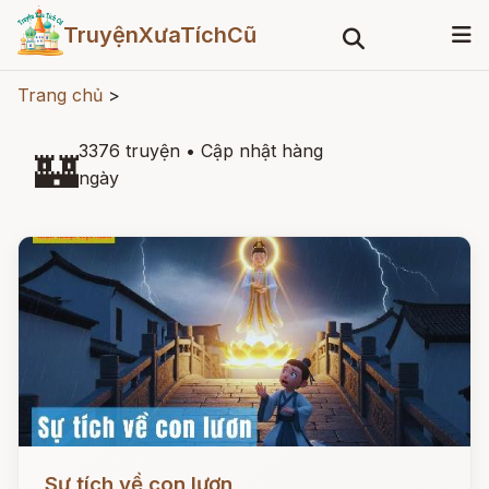
TruyệnXưaTíchCũ
Trang chủ
>
3376 truyện
•
Cập nhật hàng
🏰
ngày
Đọc ngay
Sự tích về con lươn