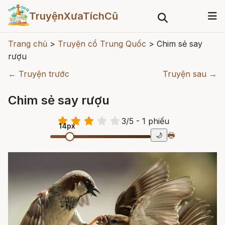
TruyệnXưaTíchCũ
Trang chủ
>
Truyện cổ Trung Quốc
>
Chim sẻ say
rượu
← Truyện trước
Truyện sau →
Chim sẻ say rượu
3
/
5
- 1
phiếu
14px
🖶
🌙