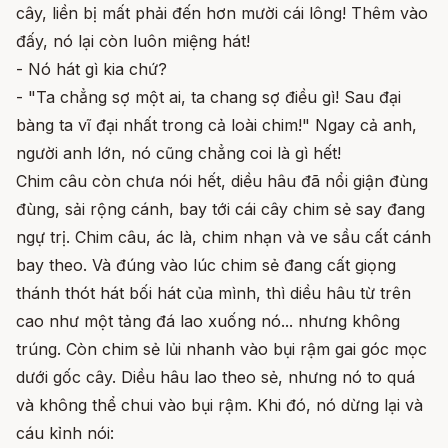
cây, liền bị mất phải đến hơn mười cái lông! Thêm vào
đấy, nó lại còn luôn miệng hát!
- Nó hát gì kia chứ?
- "Ta chẳng sợ một ai, ta chang sợ điều gì! Sau đại
bàng ta vĩ đại nhất trong cả loài chim!" Ngay cả anh,
người anh lớn, nó cũng chẳng coi là gì hết!
Chim câu còn chưa nói hết, diều hâu đã nổi giận đùng
đùng, sải rộng cánh, bay tới cái cây chim sẻ say đang
ngự trị. Chim câu, ác là, chim nhạn và ve sầu cất cánh
bay theo. Và đúng vào lúc chim sẻ đang cất giọng
thánh thót hát bối hát của mình, thì diều hâu từ trên
cao như một tảng đá lao xuống nó... nhưng không
trúng. Còn chim sẻ lủi nhanh vào bụi rậm gai góc mọc
dưới gốc cây. Diều hâu lao theo sẻ, nhưng nó to quá
và không thể chui vào bụi rậm. Khi đó, nó dừng lại và
cáu kỉnh nói: