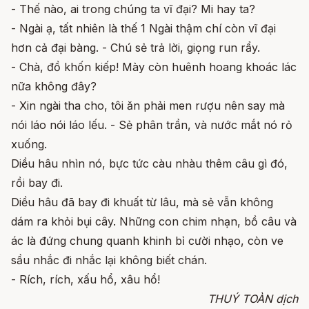
- Thế nào, ai trong chúng ta vĩ đại? Mi hay ta?
- Ngài ạ, tất nhiên là thế 1 Ngài thậm chí còn vĩ đại
hơn cả đại bàng. - Chú sẻ trả lời, giọng run rẩy.
- Chà, đồ khốn kiếp! Mày còn huênh hoang khoác lác
nữa không đây?
- Xin ngài tha cho, tôi ăn phải men rượu nên say mà
nói láo nói láo lếu. - Sẻ phân trần, và nước mắt nó rỏ
xuống.
Diều hâu nhìn nó, bực tức càu nhàu thêm câu gì đó,
rồi bay đi.
Diều hâu đã bay đi khuất từ lâu, mà sẻ vẫn không
dám ra khỏi bụi cây. Những con chim nhạn, bồ câu và
ác là đứng chung quanh khinh bỉ cười nhạo, còn ve
sầu nhắc đi nhắc lại không biết chán.
- Rích, rích, xấu hổ, xâu hổ!
THUÝ TOÀN dịch