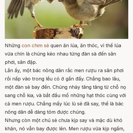
Những
con chim sẻ
quen ăn lúa, ăn thóc, vì thế lúa
vừa chín là chúng kéo nhau từng đàn sà đến sân
phơi, sân đập.
Lần ấy, một bác nông dân rắc men rượu ra sân phơi
rồi nấp vào trong lều cỏ ở gần đấy. Chẳng bao lâu,
một đàn sẻ bay đến. Chúng nhảy tâng tâng từ chỗ nọ
sang chỗ kia, và bắt đầu mổ những hạt thóc cùng với
cả men rượu. Chẳng mấy lúc lủ sẻ đã say, thế là bác
nông dân dễ dàng tóm được chúng.
Nhưng còn một chú sẻ chưa kịp say và mặc dù khó
khăn, nó vẫn bay được lên. Men rượu vừa kịp ngấm,