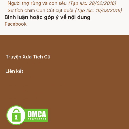
Người thợ rừng và con sếu
(Tạo lúc: 28/02/2016)
Sự tích chim Cun Cút cụt đuôi
(Tạo lúc: 16/03/2016)
Bình luận hoặc góp ý về nội dung
Facebook
Truyện Xưa Tích Cũ
Cổ tích Việt Nam
Liên kết
Lịch vạn niên
Hà Nội cũ - Món ngon Hà Nội
Truyện kiếm hiệp - Ngôn tình
Download - Tải Miễn Phí