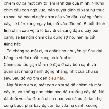
chiếm cứ cả một cây to làm lãnh địa của mình. Nhưng
chim câu còn ngờ vực, nên quyết định đi xem hư thực
ra sao. Và nào ai ngờ: chim câu vừa đậu xuống cành
cây, sẻ bèn xông ngay lại, mổ vào đầu nó. Bị bất thình
lình chim câu vội ù té bay đi và sang đậu ở cây bên
cạnh, sẻ lại nghĩ chim câu củng sợ nó, nên lại cất
tiếng hát:
- Ta chẳng sợ một ai, ta chẳng sợ chuyện gì! Sau đại
bàng ta vĩ đại nhất trong cả loài chim!
Chim câu tức giận lắm; nó đậu ở cây bên cạnh và
quan sát những hành động nhăng, nhít của chú sẻ
say. Sau đó vội tìm đến
diều hâu
.
- Người anh em ạ, một con chim sẻ đã chiếm cả một
cây to, và không cho chim nào đậu xuống cây đó. Nó
đã đuổi ve sầu đi, mổ chim nhạn với cả ác là, làm họ
cũng buộc phải bay đi, còn tôi vừa hạ cánh xuống