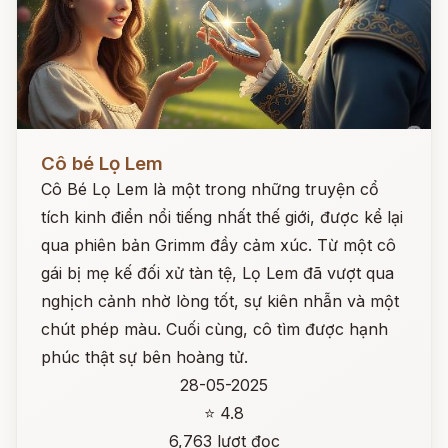
Đọc ngay
Cô bé Lọ Lem
Cô Bé Lọ Lem là một trong những truyện cổ
tích kinh điển nổi tiếng nhất thế giới, được kể lại
qua phiên bản Grimm đầy cảm xúc. Từ một cô
gái bị mẹ kế đối xử tàn tệ, Lọ Lem đã vượt qua
nghịch cảnh nhờ lòng tốt, sự kiên nhẫn và một
chút phép màu. Cuối cùng, cô tìm được hạnh
phúc thật sự bên hoàng tử.
28-05-2025
⭐ 4.8
6,763 lượt đọc