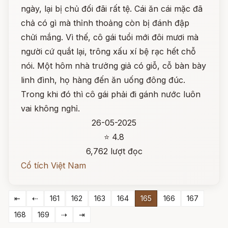
ngày, lại bị chủ đối đãi rất tệ. Cái ăn cái mặc đã
chả có gì mà thỉnh thoảng còn bị đánh đập
chửi mắng. Vì thế, cô gái tuổi mới đôi mươi mà
người cứ quắt lại, trông xấu xí bệ rạc hết chỗ
nói. Một hôm nhà trưởng giả có giỗ, cỗ bàn bày
linh đình, họ hàng đến ăn uống đông đúc.
Trong khi đó thì cô gái phải đi gánh nước luôn
vai không nghỉ.
26-05-2025
⭐ 4.8
6,762 lượt đọc
Cổ tích Việt Nam
⇤
⇠
161
162
163
164
165
166
167
168
169
⇢
⇥