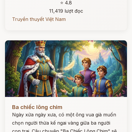
⭐ 4.8
11,419 lượt đọc
Truyền thuyết Việt Nam
Đọc ngay
Ba chiếc lông chim
Ngày xửa ngày xưa, có một ông vua già muốn
chọn người thừa kế ngai vàng giữa ba người
con trai. Câu chuyện "Ba Chiếc Lông Chim" sẽ