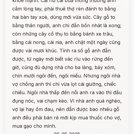
khoẻ mạnh. Cái rìu cái búa thông thường anh
cầm lỏng tay, phải thuê thợ rèn đánh to bằng
hai bàn tay xoè, dùng mới vừa sức. Cây gỗ to
bằng thân người, anh chỉ đẵn bốn nhát là xong;
còn những cây cổ thụ to bằng bánh xe trâu,
bằng cái nong, cái nia, anh chặt một ngày cũng
được vài mươi khúc. Tính ra số gỗ anh đẵn
được, từ ngày mới biết vác rìu vào rừng đến
giờ, cũng đủ dựng nhà cho ba làng, bảy xóm,
chín mười ngôi đền, ngôi miếu. Nhưng ngôi nhà
vợ chồng anh thì chỉ vừa lọt cái giường, chiếc
chiếu. Ngôi nhà thấp đến nỗi anh ra vào thì đầu
đụng nóc, vai chạm kèo. Vì nhà anh quá nghèo,
vợ lại hay ốm đau, nên đẵn được bao nhiêu gỗ
anh đều phải bán rẻ mới kịp mua thuốc cho vợ,
mua gạo cho mình.