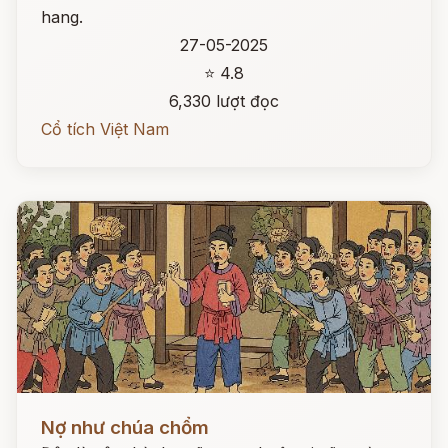
hang.
27-05-2025
⭐ 4.8
6,330 lượt đọc
Cổ tích Việt Nam
Đọc ngay
Nợ như chúa chổm