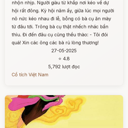
nhộn nhịp. Người giàu từ khắp nơi kéo về dự
hội rất đông. Kỳ hội năm ấy, giữa lúc mọi người
nô nức kéo nhau đi lễ, bỗng có bà cụ ăn mày
từ đâu tới. Trông bà cụ thật nhếch nhác bẩn
thỉu. Đi đến đâu cụ cũng thều thào: - Tôi đói
quá! Xin các ông các bà rủ lòng thương!
27-05-2025
⭐ 4.8
5,792 lượt đọc
Cổ tích Việt Nam