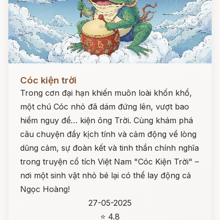
Đọc ngay
Cóc kiện trời
Trong cơn đại hạn khiến muôn loài khốn khổ,
một chú Cóc nhỏ đã dám đứng lên, vượt bao
hiểm nguy để… kiện ông Trời. Cùng khám phá
câu chuyện đầy kịch tính và cảm động về lòng
dũng cảm, sự đoàn kết và tinh thần chính nghĩa
trong truyện cổ tích Việt Nam "Cóc Kiện Trời" –
nơi một sinh vật nhỏ bé lại có thể lay động cả
Ngọc Hoàng!
27-05-2025
⭐ 4.8