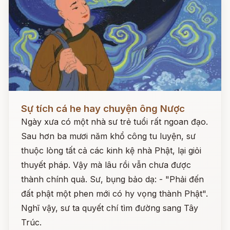
Đọc ngay
Sự tích cá he hay chuyện ông Nược
Ngày xưa có một nhà sư trẻ tuổi rất ngoan đạo.
Sau hơn ba mươi năm khổ công tu luyện, sư
thuộc lòng tất cả các kinh kệ nhà Phật, lại giỏi
thuyết pháp. Vậy mà lâu rồi vẫn chưa được
thành chính quả. Sư, bụng bảo dạ: - "Phải đến
đất phật một phen mới có hy vọng thành Phật".
Nghĩ vậy, sư ta quyết chí tìm đường sang Tây
Trúc.