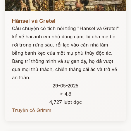
Đọc ngay
Hãnsel và Gretel
Câu chuyện cổ tích nổi tiếng "Hänsel và Gretel"
kể về hai anh em nhỏ dũng cảm, bị cha mẹ bỏ
rơi trong rừng sâu, rồi lạc vào căn nhà làm
bằng bánh kẹo của một mụ phù thủy độc ác.
Bằng trí thông minh và sự gan dạ, họ đã vượt
qua mọi thử thách, chiến thắng cái ác và trở về
an toàn.
29-05-2025
⭐ 4.8
4,727 lượt đọc
Truyện cổ Grimm