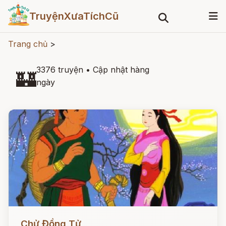
TruyệnXưaTíchCũ
Trang chủ
>
3376 truyện
•
Cập nhật hàng
🏰
ngày
Đọc ngay
Chử Đồng Tử