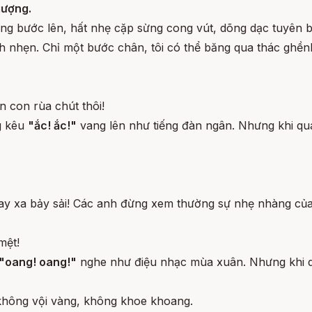
gượng.
g bước lên, hất nhẹ cặp sừng cong vút, dõng dạc tuyên b
h nhẹn. Chỉ một bước chân, tôi có thể băng qua thác ghềnh
 con rùa chút thôi!
g kêu
"ắc! ắc!"
vang lên như tiếng đàn ngân. Nhưng khi quay
ay xa bảy sải! Các anh đừng xem thường sự nhẹ nhàng của 
mệt!
"oang! oang!"
nghe như điệu nhạc mùa xuân. Nhưng khi qu
 không vội vàng, không khoe khoang.