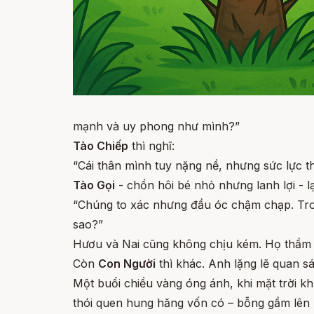
mạnh và uy phong như mình?”
Tào Chiếp
thì nghĩ:
“Cái thân mình tuy nặng nề, nhưng sức lực t
Tào Gọi
- chồn hôi bé nhỏ nhưng lanh lợi - lạ
“Chúng to xác nhưng đầu óc chậm chạp. Tron
sao?”
Hươu và Nai cũng không chịu kém. Họ thầm 
Còn
Con Người
thì khác. Anh lặng lẽ quan s
Một buổi chiều vàng óng ánh, khi mặt trời kh
thói quen hung hăng vốn có – bỗng gầm lên 