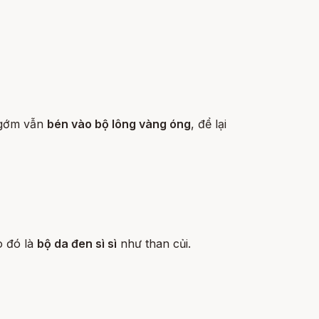
 gớm vẫn
bén vào bộ lông vàng óng
, để lại
o đó là
bộ da đen sì sì
như than củi.