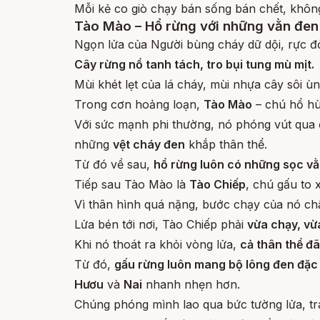
Mỗi kẻ co giò chạy bán sống bán chết, không
Tào Mào – Hổ rừng với những vằn đen 
Ngọn lửa của Người bùng cháy dữ dội, rực đ
Cây rừng nổ tanh tách, tro bụi tung mù mịt.
Mùi khét lẹt của lá cháy, mùi nhựa cây sôi ù
Trong cơn hoảng loạn,
Tào Mào
– chú hổ hù
Với sức mạnh phi thường, nó phóng vút qua
những
vệt cháy đen
khắp thân thể.
Từ đó về sau,
hổ rừng luôn có những sọc v
Tiếp sau Tào Mào là
Tào Chiếp
, chú gấu to 
Vì thân hình quá nặng, bước chạy của nó ch
Lửa bén tới nơi, Tào Chiếp phải
vừa chạy, vừ
Khi nó thoát ra khỏi vòng lửa,
cả thân thể đ
Từ đó,
gấu rừng luôn mang bộ lông đen đặc
Hươu
và
Nai
nhanh nhẹn hơn.
Chúng phóng mình lao qua bức tường lửa, trá