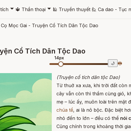
🞃
🞃
tích
🔱
Thần thoại
🕌
Truyền thuyết
🙋
Ca dao - Tục 
 Cọ Mọc Gai - Truyện Cổ Tích Dân Tộc Dao
uyện Cổ Tích Dân Tộc Dao
14px
🖶
🌙
(Truyện cổ tích dân tộc Dao)
Từ thuở xa xưa, khi trời đất còn
cây vẫn còn thì thầm cùng gió, k
mẹ – lúc ấy, muôn loài trên mặt đấ
chúa tể
, ai là nô bộc. Đặc biệt hơ
nhỏ đến to lớn – đều có thể
nói 
Cũng chính trong khoảng thời gi