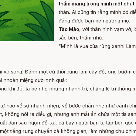
thầm mang trong mình một chút 
thân. Ai cũng tin rằng mình có đ
đáng được bạn bè ngưỡng mộ.
Tào Mào
, với thân hình vạm vỡ
sắc bén, thầm nhủ:
“Mình là vua của rừng xanh! Làm
hì vô song! Đánh một cú thôi cũng làm cây đổ, ong bướm c
i nhoẻn miệng cười tinh quái:
g khi đó, ta bé nhỏ nhưng nhanh trí, chẳng lẽ trí thông
tự hào về sự nhanh nhẹn, về bước chân nhẹ như cánh chim
át, không nói ra điều gì, nhưng ánh mắt ẩn chứa một tia s
uất dần sau ngọn đồi xa, cả bảy người bạn tụ tập bên gốc c
một tiếng rung chuyển cả không gian, làm những chú chim 