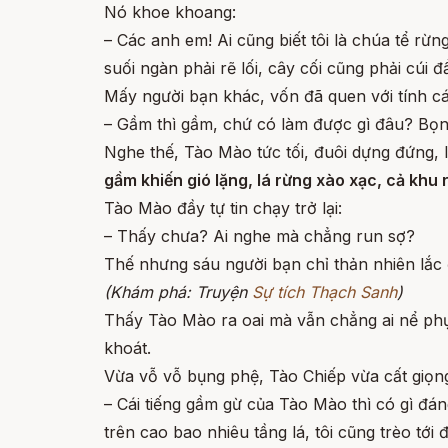
Nó khoe khoang:
– Các anh em! Ai cũng biết tôi là chúa tể rừ
suối ngàn phải rẽ lối, cây cối cũng phải cúi đ
Mấy người bạn khác, vốn đã quen với tính cá
– Gầm thì gầm, chứ có làm được gì đâu? Bọn 
Nghe thế, Tào Mào tức tối, đuôi dựng đứng, 
gầm khiến gió lặng, lá rừng xào xạc, cả khu
Tào Mào đầy tự tin chạy trở lại:
– Thấy chưa? Ai nghe mà chẳng run sợ?
Thế nhưng sáu người bạn chỉ thản nhiên lắc 
(Khám phá: Truyện
Sự tích Thạch Sanh
)
Thấy Tào Mào ra oai mà vẫn chẳng ai nể ph
khoát.
Vừa vỗ vỗ bụng phệ, Tào Chiếp vừa cất giọn
– Cái tiếng gầm gừ của Tào Mào thì có gì đán
trên cao bao nhiêu tầng lá, tôi cũng trèo tớ