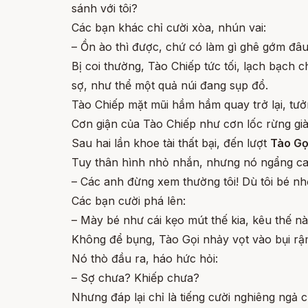
sánh với tôi?
Các bạn khác chỉ cười xòa, nhún vai:
– Ồn ào thì được, chứ có làm gì ghê gớm đâu
Bị coi thường, Tào Chiếp tức tối, lạch bạch 
sợ, như thể một quả núi đang sụp đổ.
Tào Chiếp mặt mũi hầm hầm quay trở lại, tưởn
Cơn giận của Tào Chiếp như cơn lốc rừng gi
Sau hai lần khoe tài thất bại, đến lượt
Tào Gọ
Tuy thân hình nhỏ nhắn, nhưng nó ngẩng cao 
– Các anh đừng xem thường tôi! Dù tôi bé nhỏ
Các bạn cười phá lên:
– Mày bé như cái kẹo mút thế kia, kêu thế nà
Không để bụng, Tào Gọi nhảy vọt vào bụi rậm
Nó thò đầu ra, háo hức hỏi:
– Sợ chưa? Khiếp chưa?
Nhưng đáp lại chỉ là tiếng cười nghiêng ngả 