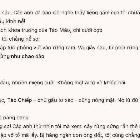
ng sâu. Các anh đã bao giờ nghe thấy tiếng gầm của tôi chưa
ầu kính nể!
ch khoa trương của Tào Mào, chỉ cười cợt:
tôi chẳng hề sợ!
lập tức phóng vút vào rừng rậm. Vài giây sau, từ phía rừng
 rừng như chao đảo
.
đầu, nhoẻn miệng cười. Không một ai tỏ vẻ khiếp hãi.
ục,
Tào Chiếp
– chú gấu to xác – cũng nóng mặt. Nó lừ đừ 
g oang oang:
g sợ! Các anh thử nhìn tôi mà xem: cây rừng cứng rắn thế 
i đập vỡ tổ mà lấy. Bị hàng ngàn con ong đốt, tôi cũng chẳ