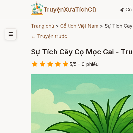
TruyệnXưaTíchCũ
🧚
Cổ 
Trang chủ
>
Cổ tích Việt Nam
>
Sự Tích Cây
← Truyện trước
Sự Tích Cây Cọ Mọc Gai - Tr
5
/
5
- 0
phiếu