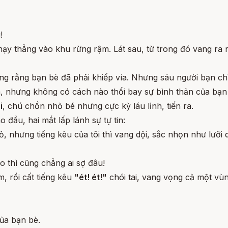
!
chạy thẳng vào khu rừng rậm. Lát sau, từ trong đó vang ra
g rằng bạn bè đã phải khiếp vía. Nhưng sáu người bạn chỉ t
à, nhưng không có cách nào thổi bay sự bình thản của bạn
i
, chú chồn nhỏ bé nhưng cực kỳ láu lỉnh, tiến ra.
đầu, hai mắt lấp lánh sự tự tin:
, nhưng tiếng kêu của tôi thì vang dội, sắc nhọn như lưỡi 
o thì cũng chẳng ai sợ đâu!
, rồi cất tiếng kêu
"ét! ét!"
chói tai, vang vọng cả một vùn
của bạn bè.