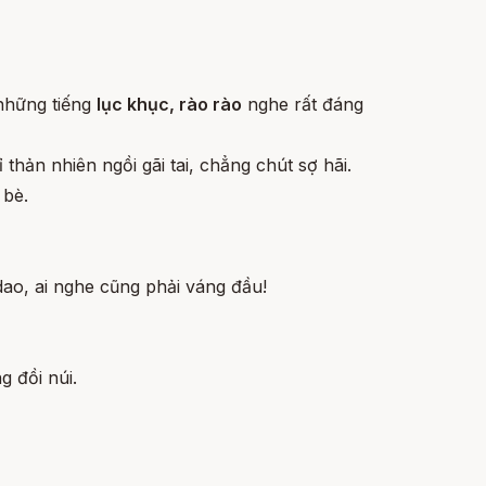
 những tiếng
lục khục, rào rào
nghe rất đáng
hản nhiên ngồi gãi tai, chẳng chút sợ hãi.
 bè.
dao, ai nghe cũng phải váng đầu!
g đồi núi.