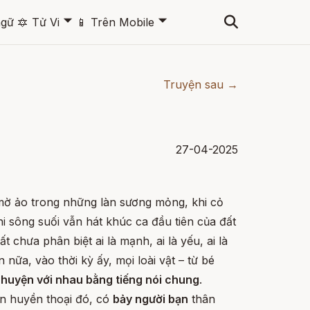
🞃
🞃
ngữ
🔯
Tử Vi
📱
Trên Mobile
Truyện sau →
27-04-2025
 mờ ảo trong những làn sương mỏng, khi cỏ
hi sông suối vẫn hát khúc ca đầu tiên của đất
t chưa phân biệt ai là mạnh, ai là yếu, ai là
n nữa, vào thời kỳ ấy, mọi loài vật – từ bé
chuyện với nhau bằng tiếng nói chung
.
an huyền thoại đó, có
bảy người bạn
thân