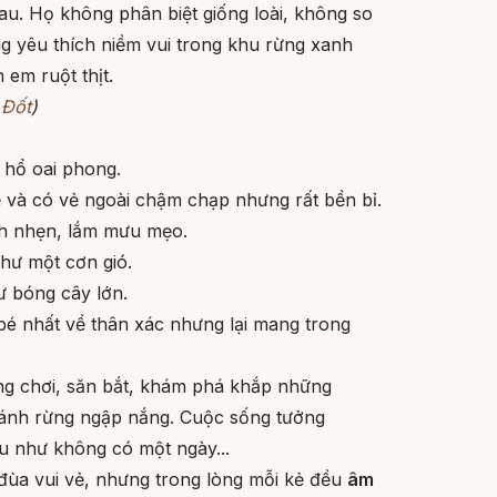
au. Họ không phân biệt giống loài, không so
g yêu thích niềm vui trong khu rừng xanh
em ruột thịt.
 Đốt
)
 hổ oai phong.
 và có vẻ ngoài chậm chạp nhưng rất bền bỉ.
nh nhẹn, lắm mưu mẹo.
hư một cơn gió.
 bóng cây lớn.
bé nhất về thân xác nhưng lại mang trong
g chơi, săn bắt, khám phá khắp những
ánh rừng ngập nắng. Cuộc sống tưởng
u như không có một ngày...
đùa vui vẻ, nhưng trong lòng mỗi kẻ đều
âm