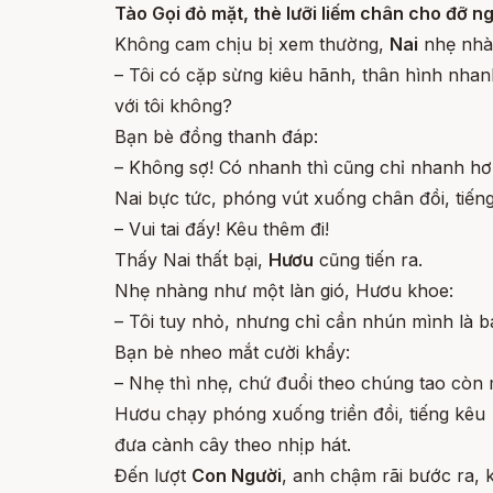
Tào Gọi đỏ mặt, thè lưỡi liếm chân cho đỡ n
Không cam chịu bị xem thường,
Nai
nhẹ nhàn
– Tôi có cặp sừng kiêu hãnh, thân hình nhan
với tôi không?
Bạn bè đồng thanh đáp:
– Không sợ! Có nhanh thì cũng chỉ nhanh hơn
Nai bực tức, phóng vút xuống chân đồi, tiến
– Vui tai đấy! Kêu thêm đi!
Thấy Nai thất bại,
Hươu
cũng tiến ra.
Nhẹ nhàng như một làn gió, Hươu khoe:
– Tôi tuy nhỏ, nhưng chỉ cần nhún mình là b
Bạn bè nheo mắt cười khẩy:
– Nhẹ thì nhẹ, chứ đuổi theo chúng tao còn 
Hươu chạy phóng xuống triền đồi, tiếng kêu
đưa cành cây theo nhịp hát.
Đến lượt
Con Người
, anh chậm rãi bước ra,