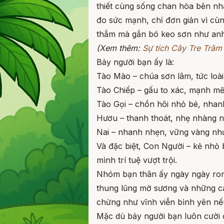
thiết cùng sống chan hòa bên nh
đo sức mạnh, chỉ đơn giản vì cùn
thẳm mà gắn bó keo sơn như anh 
(Xem thêm:
Sự tích Cây Tre Trăm
Bảy người bạn ấy là:
Tào Mào – chúa sơn lâm, tức loài
Tào Chiếp – gấu to xác, mạnh mẽ
Tào Gọi – chồn hôi nhỏ bé, nha
Hươu – thanh thoát, nhẹ nhàng n
Nai – nhanh nhẹn, vững vàng như
Và đặc biệt, Con Người – kẻ nhỏ 
mình trí tuệ vượt trội.
Nhóm bạn thân ấy ngày ngày ron
thung lũng mờ sương và những c
chừng như vĩnh viễn bình yên nế
Mặc dù bảy người bạn luôn cười 