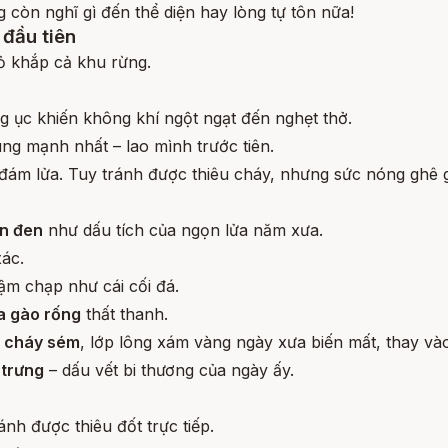
 còn nghĩ gì đến thể diện hay lòng tự tôn nữa!
đầu tiên
ỏ khắp cả khu rừng.
ng ục khiến không khí ngột ngạt đến nghẹt thở.
ng mạnh nhất – lao mình trước tiên.
 đám lửa. Tuy tránh được thiêu cháy, nhưng sức nóng ghê
ằn đen
như dấu tích của ngọn lửa năm xưa.
xác.
ậm chạp như cái cối đá.
a gào rống
thất thanh.
ã cháy sém
, lớp lông xám vàng ngày xưa biến mất, thay và
 trưng
– dấu vết bi thương của ngày ấy.
nh được thiêu đốt trực tiếp.