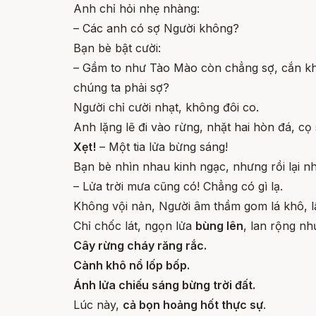
Anh chỉ hỏi nhẹ nhàng:
– Các anh có sợ Người không?
Bạn bè bật cười:
– Gầm to như Tào Mào còn chẳng sợ, cắn khỏ
chúng ta phải sợ?
Người chỉ cười nhạt, không đôi co.
Anh lặng lẽ đi vào rừng, nhặt hai hòn đá, cọ
Xẹt!
– Một tia lửa bừng sáng!
Bạn bè nhìn nhau kinh ngạc, nhưng rồi lại nh
– Lửa trời mưa cũng có! Chẳng có gì lạ.
Không vội nản, Người âm thầm gom lá khô, lấ
Chỉ chốc lát, ngọn lửa
bùng lên
, lan rộng n
Cây rừng cháy răng rắc.
Cành khô nổ lốp bốp.
Ánh lửa chiếu sáng bừng trời đất.
Lúc này,
cả bọn hoảng hốt thực sự
.