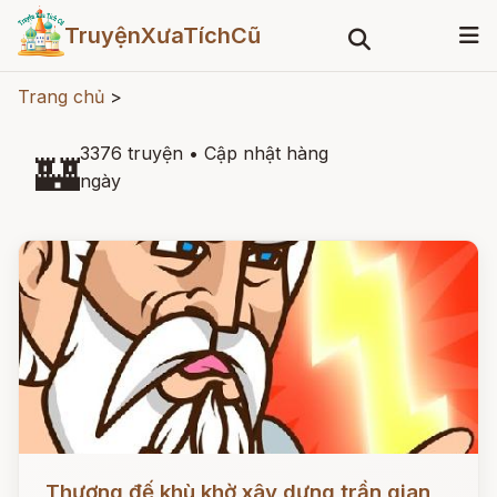
TruyệnXưaTíchCũ
Trang chủ
>
3376 truyện
•
Cập nhật hàng
🏰
ngày
Đọc ngay
Thượng đế khù khờ xây dựng trần gian