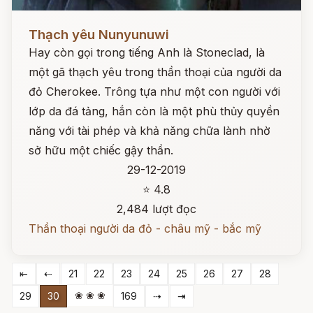
Đọc ngay
Thạch yêu Nunyunuwi
Hay còn gọi trong tiếng Anh là Stoneclad, là
một gã thạch yêu trong thần thoại của người da
đỏ Cherokee. Trông tựa như một con người với
lớp da đá tảng, hắn còn là một phù thủy quyền
năng với tài phép và khả năng chữa lành nhờ
sở hữu một chiếc gậy thần.
29-12-2019
⭐ 4.8
2,484 lượt đọc
Thần thoại người da đỏ - châu mỹ - bắc mỹ
⇤
⇠
21
22
23
24
25
26
27
28
❀ ❀ ❀
29
30
169
⇢
⇥