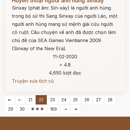
Huyền thoại người anh hùng Sinxay
Sinxay (phát âm: Sỉn-xày) là người anh hùng
trong bộ sử thi Sang Sinxay của người Lào, một
người anh hùng mang sứ mệnh giải cứu người
cô ruột. Câu chuyện về anh đã được chọn làm
chủ đề của SEA Games Vientianne 2009
(Sinxay of the New Era).
11-02-2020
⭐ 4.8
4,650 lượt đọc
Truyện xưa tích cũ
⇤
⇠
21
22
23
24
25
26
27
28
❀ ❀ ❀
29
30
169
⇢
⇥