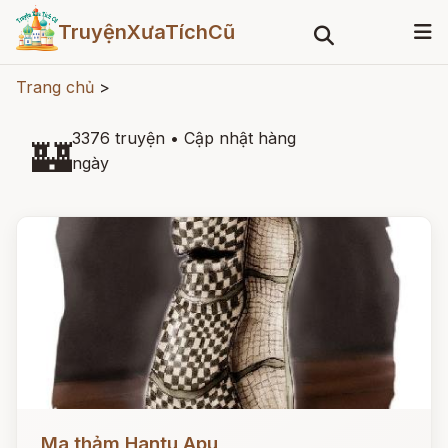
TruyệnXưaTíchCũ
Trang chủ
>
3376 truyện
•
Cập nhật hàng
🏰
ngày
Đọc ngay
Ma thảm Hantu Apu