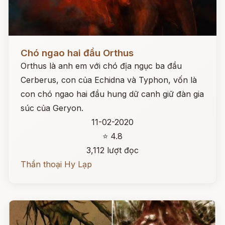
Đọc ngay
Chó ngao hai đầu Orthus
Orthus là anh em với chó địa ngục ba đầu
Cerberus, con của Echidna và Typhon, vốn là
con chó ngao hai đầu hung dữ canh giữ đàn gia
súc của Geryon.
11-02-2020
⭐ 4.8
3,112 lượt đọc
Thần thoại Hy Lạp