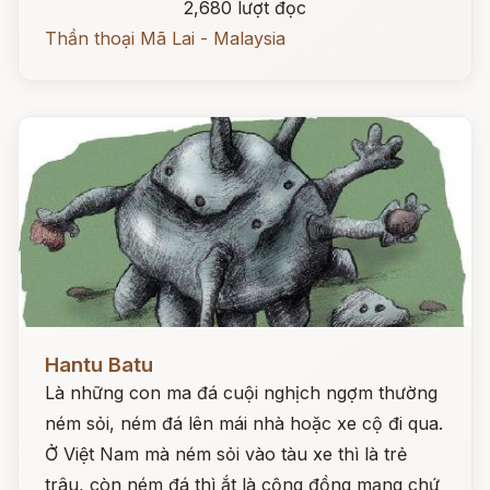
2,680 lượt đọc
Thần thoại Mã Lai - Malaysia
Đọc ngay
Hantu Batu
Là những con ma đá cuội nghịch ngợm thường
ném sỏi, ném đá lên mái nhà hoặc xe cộ đi qua.
Ở Việt Nam mà ném sỏi vào tàu xe thì là trẻ
trâu, còn ném đá thì ắt là cộng đồng mạng chứ