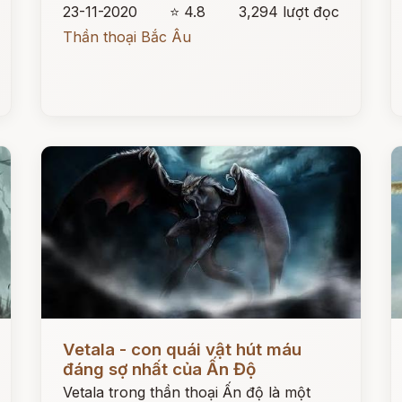
23-11-2020
⭐ 4.8
3,294 lượt đọc
Thần thoại Bắc Âu
Đọc ngay
Đ
Vetala - con quái vật hút máu
đáng sợ nhất của Ấn Độ
Vetala trong thần thoại Ấn độ là một