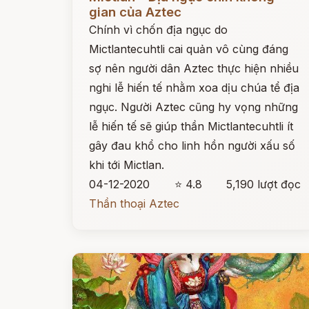
gian của Aztec
Chính vì chốn địa ngục do
Mictlantecuhtli cai quản vô cùng đáng
sợ nên người dân Aztec thực hiện nhiều
nghi lễ hiến tế nhằm xoa dịu chúa tể địa
ngục. Người Aztec cũng hy vọng những
lễ hiến tế sẽ giúp thần Mictlantecuhtli ít
gây đau khổ cho linh hồn người xấu số
khi tới Mictlan.
04-12-2020
⭐ 4.8
5,190 lượt đọc
Thần thoại Aztec