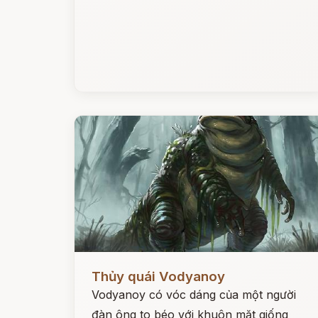
Đọc ngay
Thủy quái Vodyanoy
Vodyanoy có vóc dáng của một người
đàn ông to béo với khuôn mặt giống