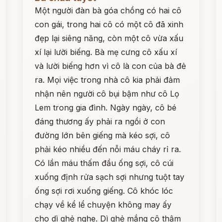
Một người đàn bà góa chồng có hai cô
con gái, trong hai cô có một cô đã xinh
đẹp lại siêng năng, còn một cô vừa xấu
xí lại lười biếng. Bà mẹ cưng cô xấu xí
và lười biếng hơn vì cô là con của bà đẻ
ra. Mọi việc trong nhà cô kia phải đảm
nhận nên người cô bụi bậm như cô Lọ
Lem trong gia đình. Ngày ngày, cô bé
đáng thương ấy phải ra ngồi ở con
đường lớn bên giếng mà kéo sợi, cô
phải kéo nhiều đến nỗi máu cháy rỉ ra.
Có lần máu thấm đầu ống sợi, cô cúi
xuống định rửa sạch sợi nhưng tuột tay
ống sợi rơi xuống giếng. Cô khóc lóc
chạy về kể lể chuyện không may ấy
cho dì ghẻ nghe. Dì ghẻ mắng cô thậm