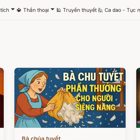
🞃
🞃
tích
🔱
Thần thoại
🕌
Truyền thuyết
🙋
Ca dao - Tục 
Đọc ngay
Đ
Bà chúa tuyết