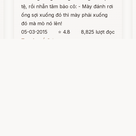
tệ, rồi nhẫn tâm bảo cô: - Mày đánh rơi
ống sợi xuống đó thì mày phải xuống
đó mà mò nó lên!
05-03-2015
⭐ 4.8
8,825 lượt đọc
Truyện cổ Grimm
Đọc ngay
Đ
Sự tích hoa cẩm chướng