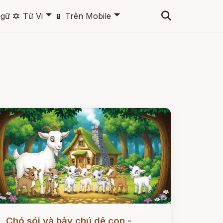
🞃
🞃
ngữ
🔯
Tử Vi
📱
Trên Mobile
ọc ngay
Chó sói và bảy chú dê con -