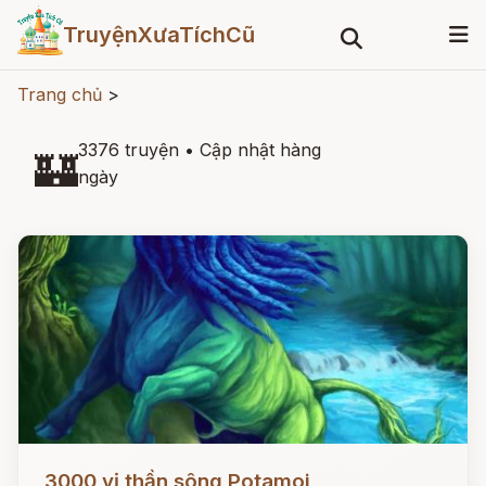
TruyệnXưaTíchCũ
Trang chủ
>
3376 truyện
•
Cập nhật hàng
🏰
ngày
Đọc ngay
3000 vị thần sông Potamoi