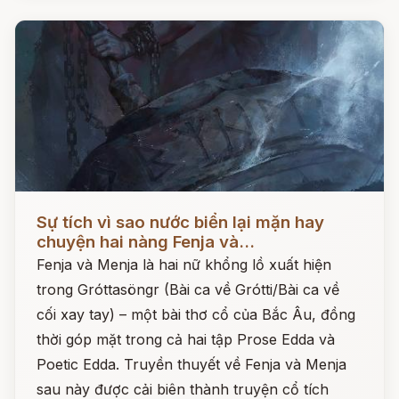
Đọc ngay
Sự tích vì sao nước biển lại mặn hay
chuyện hai nàng Fenja và...
Fenja và Menja là hai nữ khổng lồ xuất hiện
trong Gróttasöngr (Bài ca về Grótti/Bài ca về
cối xay tay) – một bài thơ cổ của Bắc Âu, đồng
thời góp mặt trong cả hai tập Prose Edda và
Poetic Edda. Truyền thuyết về Fenja và Menja
sau này được cải biên thành truyện cổ tích