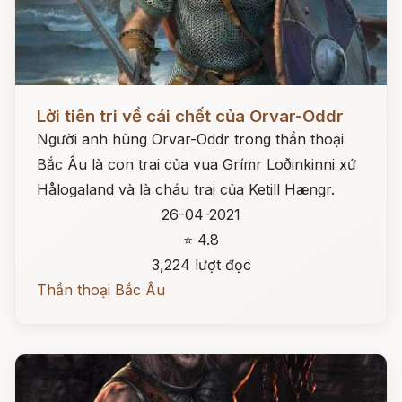
Đọc ngay
Lời tiên tri về cái chết của Orvar-Oddr
Người anh hùng Orvar-Oddr trong thần thoại
Bắc Âu là con trai của vua Grímr Loðinkinni xứ
Hålogaland và là cháu trai của Ketill Hængr.
26-04-2021
⭐ 4.8
3,224 lượt đọc
Thần thoại Bắc Âu