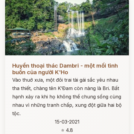
Đọc ngay
Huyền thoại thác Dambri - một mối tình
buồn của người K'Ho
Vào thuở xưa, một đôi trai tài gái sắc yêu nhau
tha thiết, chàng tên K’Đam còn nàng là Bri. Bất
hạnh xảy ra khi họ không thể chung sống cùng
nhau vì những tranh chấp, xung đột giữa hai bộ
tộc.
15-03-2021
⭐ 4.8