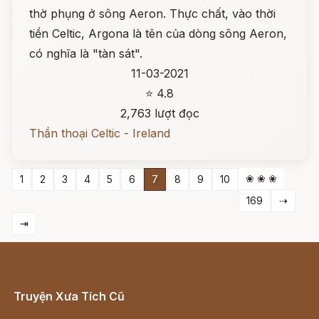
thờ phụng ở sông Aeron. Thực chất, vào thời
tiền Celtic, Argona là tên của dòng sông Aeron,
có nghĩa là "tàn sát".
11-03-2021
⭐ 4.8
2,763 lượt đọc
Thần thoại Celtic - Ireland
❀ ❀ ❀
1
2
3
4
5
6
7
8
9
10
169
⇢
⇥
Truyện Xưa Tích Cũ
Cổ tích Việt Nam