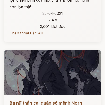
lợn chiến binh của một vị thần? Oh no, nó là
con lợn thịt!
25-04-2021
⭐ 4.8
3,601 lượt đọc
Thần thoại Bắc Âu
Đọc ngay
Ba nữ thần cai quản số mệnh Norn