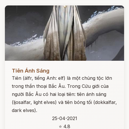
Đọc ngay
Tiên Ánh Sáng
Tiên (álfr, tiếng Anh: elf) là một chủng tộc lớn
trong thần thoại Bắc Âu. Trong Cửu giới của
người Bắc Âu có hai loại tiên: tiên ánh sáng
(ljosalfar, light elves) và tiên bóng tối (dokkalfar,
dark elves).
25-04-2021
⭐ 4.8