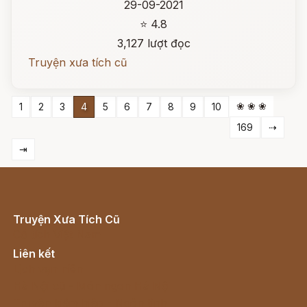
29-09-2021
⭐ 4.8
3,127 lượt đọc
Truyện xưa tích cũ
❀ ❀ ❀
1
2
3
4
5
6
7
8
9
10
169
⇢
⇥
Truyện Xưa Tích Cũ
Cổ tích Việt Nam
Liên kết
Lịch vạn niên
Hà Nội cũ - Món ngon Hà Nội
Truyện kiếm hiệp - Ngôn tình