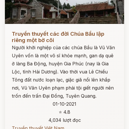
Đọc ngay
Truyền thuyết các đời Chúa Bầu lập
riêng một bờ cõi
Người khởi nghiệp của các chúa Bầu là Vũ Văn
Uyên vốn là một võ sĩ khỏe mạnh, gan dạ quê
ở làng Ba Động, huyện Gia Phúc (nay là Gia
Lộc, tỉnh Hải Dương). Vào thời vua Lê Chiều
Tông đất nước loạn lạc, giặc giã nổi lên khắp
nơi, Vũ Văn Uyên phạm phải tội giết người nên
trốn đến trấn Đại Đồng, Tuyên Quang.
01-10-2021
⭐ 4.8
4,034 lượt đọc
Truyền thuyết Việt Nam