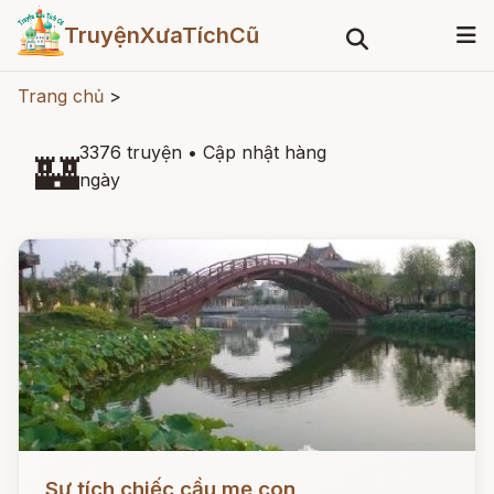
TruyệnXưaTíchCũ
Trang chủ
>
3376 truyện
•
Cập nhật hàng
🏰
ngày
Đọc ngay
Sự tích chiếc cầu mẹ con