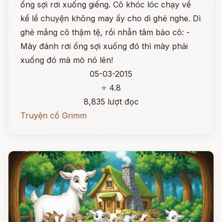
ống sợi rơi xuống giếng. Cô khóc lóc chạy về
kể lể chuyện không may ấy cho dì ghẻ nghe. Dì
ghẻ mắng cô thậm tệ, rồi nhẫn tâm bảo cô: -
Mày đánh rơi ống sợi xuống đó thì mày phải
xuống đó mà mò nó lên!
05-03-2015
⭐ 4.8
8,835 lượt đọc
Truyện cổ Grimm