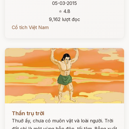
05-03-2015
⭐ 4.8
9,162 lượt đọc
Cổ tích Việt Nam
Đọc ngay
Thần trụ trời
Thuở ấy, chưa có muôn vật và loài người. Trời
đất chỉ là một vùng hỗn độn, tối tăm. Bỗng xuất