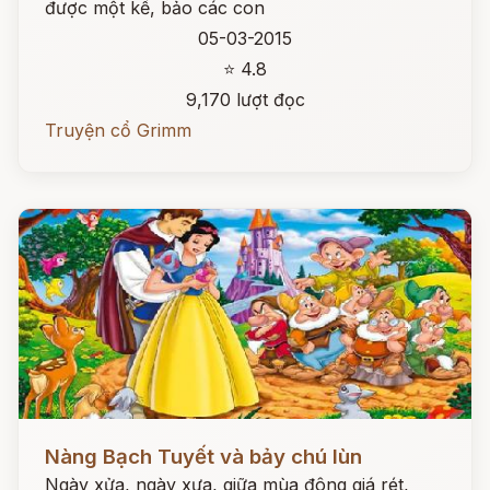
được một kế, bảo các con
05-03-2015
⭐ 4.8
9,170 lượt đọc
Truyện cổ Grimm
Đọc ngay
Nàng Bạch Tuyết và bảy chú lùn
Ngày xửa, ngày xưa, giữa mùa đông giá rét,