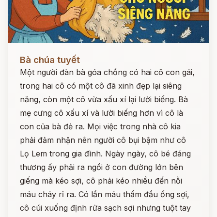
Đọc ngay
Bà chúa tuyết
Một người đàn bà góa chồng có hai cô con gái,
trong hai cô có một cô đã xinh đẹp lại siêng
năng, còn một cô vừa xấu xí lại lười biếng. Bà
mẹ cưng cô xấu xí và lười biếng hơn vì cô là
con của bà đẻ ra. Mọi việc trong nhà cô kia
phải đảm nhận nên người cô bụi bậm như cô
Lọ Lem trong gia đình. Ngày ngày, cô bé đáng
thương ấy phải ra ngồi ở con đường lớn bên
giếng mà kéo sợi, cô phải kéo nhiều đến nỗi
máu cháy rỉ ra. Có lần máu thấm đầu ống sợi,
cô cúi xuống định rửa sạch sợi nhưng tuột tay