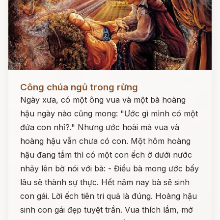
Đọc ngay
Công chúa ngủ trong rừng
Ngày xưa, có một ông vua và một bà hoàng
hậu ngày nào cũng mong: "Ước gì mình có một
đứa con nhỉ?." Nhưng ước hoài mà vua và
hoàng hậu vẫn chưa có con. Một hôm hoàng
hậu đang tắm thì có một con ếch ở dưới nước
nhảy lên bờ nói với bà: - Điều bà mong ước bấy
lâu sẽ thành sự thực. Hết năm nay bà sẽ sinh
con gái. Lời ếch tiên tri quả là đúng. Hoàng hậu
sinh con gái đẹp tuyệt trần. Vua thích lắm, mở