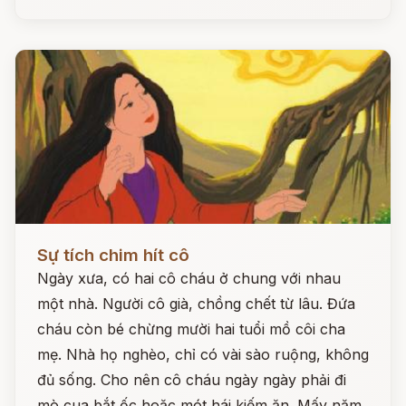
Đọc ngay
Sự tích chim hít cô
Ngày xưa, có hai cô cháu ở chung với nhau
một nhà. Người cô già, chồng chết từ lâu. Đứa
cháu còn bé chừng mười hai tuổi mồ côi cha
mẹ. Nhà họ nghèo, chỉ có vài sào ruộng, không
đủ sống. Cho nên cô cháu ngày ngày phải đi
mò cua bắt ốc hoặc mót hái kiếm ăn. Mấy năm