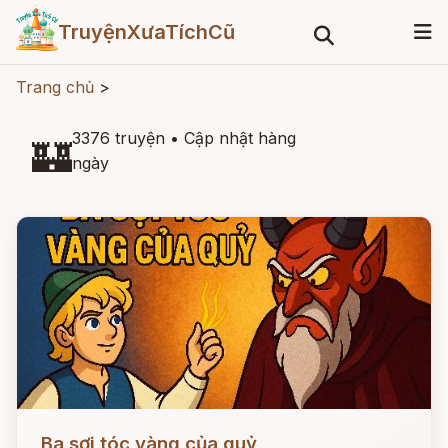
TruyệnXưaTíchCũ
Trang chủ
>
3376 truyện
•
Cập nhật hàng
🏰
ngày
Đọc ngay
Ba sợi tóc vàng của quỷ