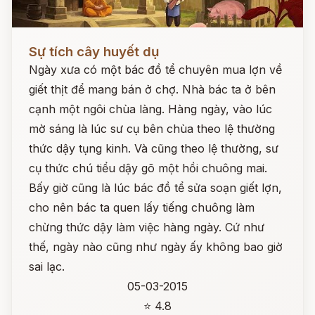
Đọc ngay
Sự tích cây huyết dụ
Ngày xưa có một bác đồ tể chuyên mua lợn về
giết thịt để mang bán ở chợ. Nhà bác ta ở bên
cạnh một ngôi chùa làng. Hàng ngày, vào lúc
mờ sáng là lúc sư cụ bên chùa theo lệ thường
thức dậy tụng kinh. Và cũng theo lệ thường, sư
cụ thức chú tiểu dậy gõ một hồi chuông mai.
Bấy giờ cũng là lúc bác đồ tể sửa soạn giết lợn,
cho nên bác ta quen lấy tiếng chuông làm
chừng thức dậy làm việc hàng ngày. Cứ như
thế, ngày nào cũng như ngày ấy không bao giờ
sai lạc.
05-03-2015
⭐ 4.8