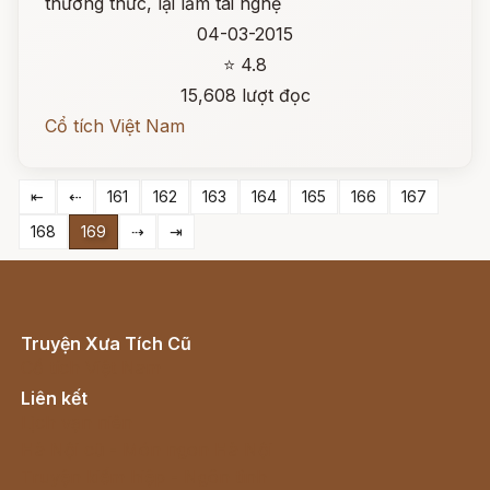
thường thức, lại lắm tài nghệ
04-03-2015
⭐ 4.8
15,608 lượt đọc
Cổ tích Việt Nam
⇤
⇠
161
162
163
164
165
166
167
168
169
⇢
⇥
Truyện Xưa Tích Cũ
Cổ tích Việt Nam
Liên kết
Lịch vạn niên
Hà Nội cũ - Món ngon Hà Nội
Truyện kiếm hiệp - Ngôn tình