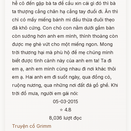
hễ cô đến gặp bà ta để cầu xin cái gì đó thì bà
ta thượng cẳng chân hạ cẳng tay đuổi đi. Ăn thì
chỉ có mấy miếng bánh mì đầu thừa đuôi thẹo
đã khô cứng. Con chó con nằm dưới gầm bàn
còn sướng hơn anh em mình, thỉnh thoảng còn
được mẹ ghẻ vứt cho một miếng ngon. Mong
trời thương hại mà phù hộ để mẹ chúng mình
biết được tình cảnh này của anh em ta! Ta đi
em ạ, anh em mình cùng nhau đi nơi khác thôi
em ạ. Hai anh em đi suốt ngày, qua đồng cỏ,
ruộng nương, qua những nơi đất đá gồ ghề. Khi
trời đổ mưa, người em gái nói:
05-03-2015
⭐ 4.8
8,036 lượt đọc
Truyện cổ Grimm