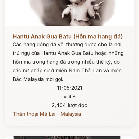
Đọc ngay
Hantu Anak Gua Batu (Hồn ma hang đá)
Các hang động đá vôi thường được cho là nơi
trú ngụ của Hantu Anak Gua Batu hoặc những
hồn ma trong hang đá trong nhiều thế kỷ, do
các nữ pháp sư ở miền Nam Thái Lan và miền
Bắc Malaysia mời gọi.
11-05-2021
⭐ 4.8
2,404 lượt đọc
Thần thoại Mã Lai - Malaysia