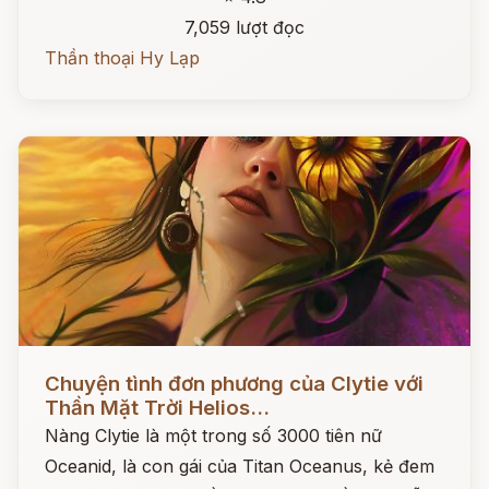
7,059 lượt đọc
Thần thoại Hy Lạp
Đọc ngay
Chuyện tình đơn phương của Clytie với
Thần Mặt Trời Helios...
Nàng Clytie là một trong số 3000 tiên nữ
Oceanid, là con gái của Titan Oceanus, kẻ đem