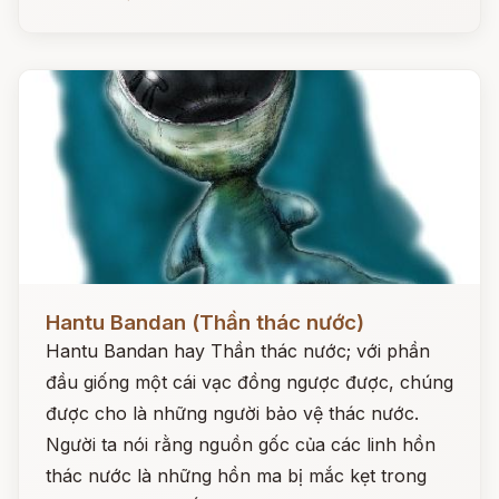
Đọc ngay
Hantu Bandan (Thần thác nước)
Hantu Bandan hay Thần thác nước; với phần
đầu giống một cái vạc đồng ngược được, chúng
được cho là những người bảo vệ thác nước.
Người ta nói rằng nguồn gốc của các linh hồn
thác nước là những hồn ma bị mắc kẹt trong