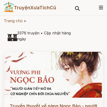
TruyệnXưaTíchCũ
Trang chủ
>
3376 truyện
•
Cập nhật hàng
🏰
ngày
Đọc ngay
Truyền thuyết về nàng Ngọc Bảo - người