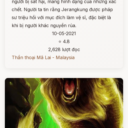
người bị sát hại, mang hình dạng của những xác
chết. Người ta tin rằng Jerangkung được pháp
sư triệu hồi với mục đích làm vệ sĩ, đặc biệt là
khi bị người khác nguyền rủa.
10-05-2021
⭐ 4.8
2,628 lượt đọc
Thần thoại Mã Lai - Malaysia