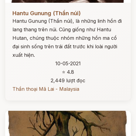
Đọc ngay
Hantu Gunung (Thần núi)
Hantu Gunung (Thần núi), là những linh hồn đi
lang thang trên núi. Cũng giống như Hantu
Hutan, chúng thuộc nhóm những hồn ma cổ
đại sinh sống trên trái đất trước khi loài người
xuất hiện.
10-05-2021
⭐ 4.8
2,449 lượt đọc
Thần thoại Mã Lai - Malaysia