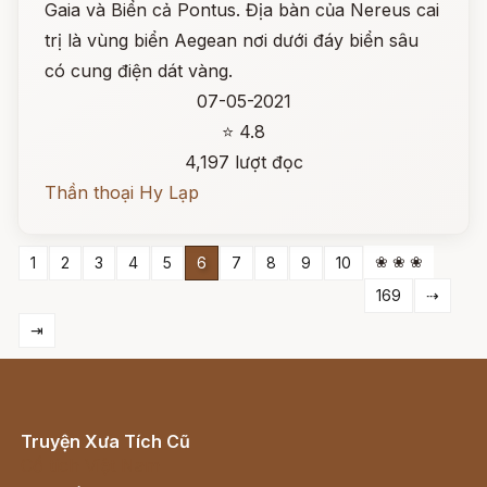
Gaia và Biển cả Pontus. Địa bàn của Nereus cai
trị là vùng biển Aegean nơi dưới đáy biển sâu
có cung điện dát vàng.
07-05-2021
⭐ 4.8
4,197 lượt đọc
Thần thoại Hy Lạp
❀ ❀ ❀
1
2
3
4
5
6
7
8
9
10
169
⇢
⇥
Truyện Xưa Tích Cũ
Cổ tích Việt Nam