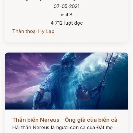
07-05-2021
⭐ 4.8
4,712 lượt đọc
Thần thoại Hy Lạp
Đọc ngay
Thần biển Nereus - Ông già của biển cả
Hải thần Nereus là người con cả của Đất mẹ