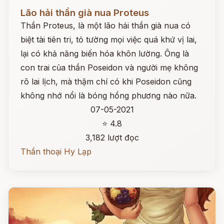
Đọc ngay
Lão hải thần già nua Proteus
Thần Proteus, là một lão hải thần già nua có
biệt tài tiên tri, tỏ tường mọi việc quá khứ vị lai,
lại có khả năng biến hóa khôn lường. Ông là
con trai của thần Poseidon và người mẹ không
rõ lai lịch, mà thậm chí có khi Poseidon cũng
không nhớ nổi là bóng hồng phương nào nữa.
07-05-2021
⭐ 4.8
3,182 lượt đọc
Thần thoại Hy Lạp