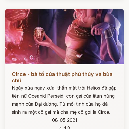
Đọc ngay
Circe - bà tổ của thuật phù thủy và bùa
chú
Ngày xửa ngày xưa, thần mặt trời Helios đã gặp
tiên nữ Oceanid Perseid, con gái của titan hùng
mạnh của Đại dương. Từ mối tình của họ đã
sinh ra một cô gái mà cha mẹ cô gọi là Circe.
08-05-2021
⭐ 4.8