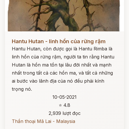
Đọc ngay
Hantu Hutan - linh hồn của rừng rậm
Hantu Hutan, còn được gọi là Hantu Rimba là
linh hồn của rừng rậm, người ta tin rằng Hantu
Hutan là hồn ma tồn tại lâu đời nhất và mạnh
nhất trong tất cả các hồn ma, và tất cả những
ai bước vào lãnh địa của nó đều phải kính
trọng nó.
10-05-2021
⭐ 4.8
2,939 lượt đọc
Thần thoại Mã Lai - Malaysia