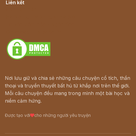
Liên kết
Lịch vạn niên
Hà Nội cũ - Món ngon Hà Nội
Truyện kiếm hiệp - Ngôn tình
Download - Tải Miễn Phí
Nơi lưu giữ và chia sẻ những câu chuyện cổ tích, thần
thoại và truyền thuyết bất hủ từ khắp nơi trên thế giới.
Mỗi câu chuyện đều mang trong mình một bài học và
niềm cảm hứng.
Được tạo với
cho những người yêu truyện