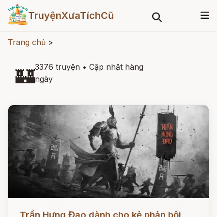
TruyệnXưaTíchCũ
Trang chủ
>
3376 truyện
•
Cập nhật hàng
🏰
ngày
Đọc ngay
Trần Hưng Đạo dành cho kẻ phản bội