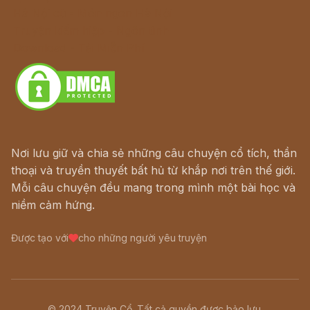
Hà Nội cũ - Món ngon Hà Nội
Truyện kiếm hiệp - Ngôn tình
Download - Tải Miễn Phí
Nơi lưu giữ và chia sẻ những câu chuyện cổ tích, thần
thoại và truyền thuyết bất hủ từ khắp nơi trên thế giới.
Mỗi câu chuyện đều mang trong mình một bài học và
niềm cảm hứng.
Được tạo với
cho những người yêu truyện
© 2024 Truyện Cổ. Tất cả quyền được bảo lưu.