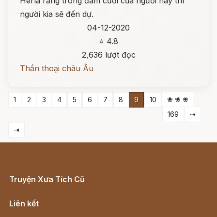
Herla rằng trong đám cưới của người này thì
người kia sẽ đến dự.
04-12-2020
⭐ 4.8
2,636 lượt đọc
Thần thoại châu Âu
❀ ❀ ❀
1
2
3
4
5
6
7
8
9
10
169
⇢
⇥
Truyện Xưa Tích Cũ
Cổ tích Việt Nam
Liên kết
Lịch vạn niên