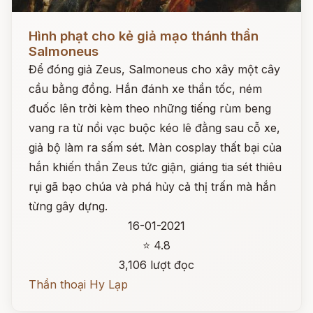
Đọc ngay
Hình phạt cho kẻ giả mạo thánh thần
Salmoneus
Để đóng giả Zeus, Salmoneus cho xây một cây
cầu bằng đồng. Hắn đánh xe thần tốc, ném
đuốc lên trời kèm theo những tiếng rùm beng
vang ra từ nồi vạc buộc kéo lê đằng sau cỗ xe,
giả bộ làm ra sấm sét. Màn cosplay thất bại của
hắn khiến thần Zeus tức giận, giáng tia sét thiêu
rụi gã bạo chúa và phá hủy cả thị trấn mà hắn
từng gây dựng.
16-01-2021
⭐ 4.8
3,106 lượt đọc
Thần thoại Hy Lạp