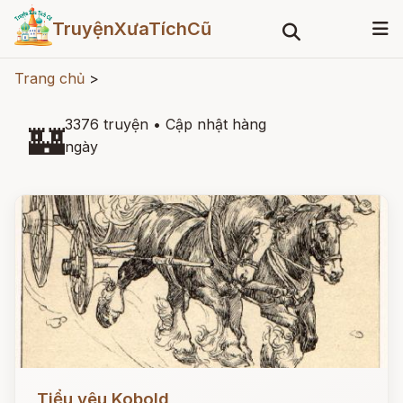
TruyệnXưaTíchCũ
Trang chủ
>
3376 truyện
•
Cập nhật hàng
🏰
ngày
Đọc ngay
Tiểu yêu Kobold