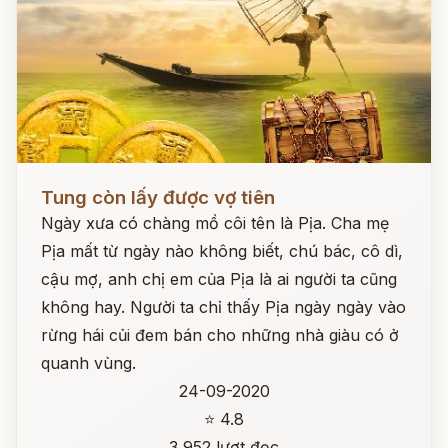
Đọc ngay
Tung còn lấy được vợ tiên
Ngày xưa có chàng mồ côi tên là Pịa. Cha mẹ
Pịa mất từ ngày nào không biết, chú bác, cô dì,
cậu mợ, anh chị em của Pịa là ai người ta cũng
không hay. Người ta chỉ thấy Pịa ngày ngày vào
rừng hái củi đem bán cho những nhà giàu có ở
quanh vùng.
24-09-2020
⭐ 4.8
3,952 lượt đọc