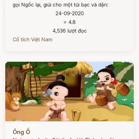
gọi Ngốc lại, giúi cho một túi bạc và dặn:
24-09-2020
⭐ 4.8
4,536 lượt đọc
Cổ tích Việt Nam
Đọc ngay
Ông Ồ