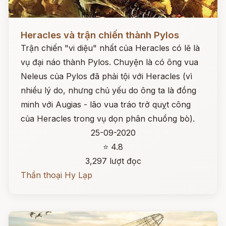
Đọc ngay
Heracles và trận chiến thành Pylos
Trận chiến "vi diệu" nhất của Heracles có lẽ là
vụ đại náo thành Pylos. Chuyện là có ông vua
Neleus của Pylos đã phải tội với Heracles (vì
nhiều lý do, nhưng chủ yếu do ông ta là đồng
minh với Augias - lão vua tráo trở quỵt công
của Heracles trong vụ dọn phân chuồng bò).
25-09-2020
⭐ 4.8
3,297 lượt đọc
Thần thoại Hy Lạp