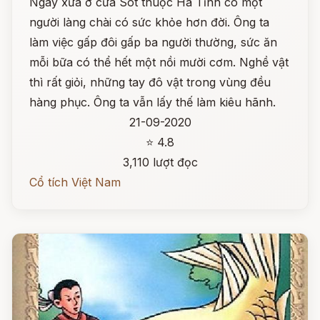
Ngày xưa ở cửa Sót thuộc Hà Tĩnh có một
người làng chài có sức khỏe hơn đời. Ông ta
làm việc gấp đôi gấp ba người thường, sức ăn
mỗi bữa có thể hết một nồi mười cơm. Nghề vật
thì rất giỏi, những tay đô vật trong vùng đều
hàng phục. Ông ta vẫn lấy thế làm kiêu hãnh.
21-09-2020
⭐ 4.8
3,110 lượt đọc
Cổ tích Việt Nam