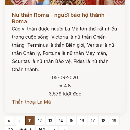
Đọc ngay
Nữ thần Roma - người bảo hộ thành
Roma
Các vị thần được người La Mã tôn thờ rất nhiều
trong cuộc sống, Victoria là nữ thần Chiến
thắng, Terminus là thần Biên giới, Veritas là nữ
thần Chân lý, Fortuna là nữ thần May mắn,
Scuritas là nữ thần Bảo vệ, Fides là nữ thần
Chân thành.
05-09-2020
⭐ 4.8
3,579 lượt đọc
Thần thoại La Mã
⇤
⇠
11
12
13
14
15
16
17
18
19
❀ ❀ ❀
20
169
⇢
⇥