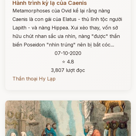
Hành trình kỳ lạ của Caenis
Metamorphoses của Ovid kể lại rằng nàng
Caenis là con gái của Elatus - thủ lĩnh tộc người
Lapith - và nàng Hippea. Xui xẻo thay, vốn sở
hữu chút nhan sắc ưa nhìn, nàng "được" thần
biển Poseidon "nhìn trúng" nên bị bắt cóc...
07-10-2020
⭐ 4.8
3,807 lượt đọc
Thần thoại Hy Lạp