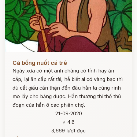
Đọc ngay
Cá bống nuốt cá trê
Ngày xưa có một anh chàng có tính hay ăn
cắp, lại ăn cắp rất tài, hễ biết ai có vàng bạc thì
dù cất giấu cẩn thận đến đâu hắn ta cũng rình
mò lấy cho bằng được. Hắn thường thi thố thủ
đoạn của hắn ở các phiên chợ.
21-09-2020
⭐ 4.8
3,669 lượt đọc