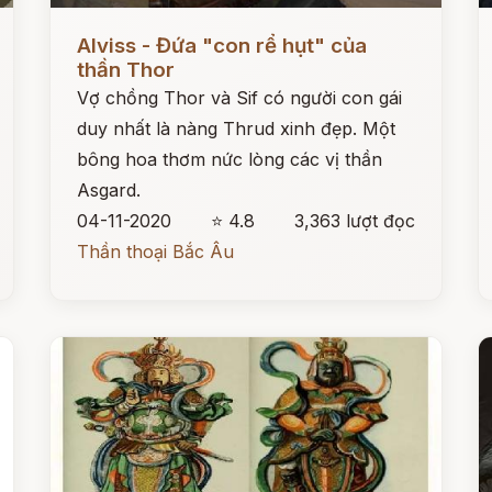
Đọc ngay
Đ
Alviss - Đứa "con rể hụt" của
thần Thor
Vợ chồng Thor và Sif có người con gái
duy nhất là nàng Thrud xinh đẹp. Một
bông hoa thơm nức lòng các vị thần
Asgard.
04-11-2020
⭐ 4.8
3,363 lượt đọc
Thần thoại Bắc Âu