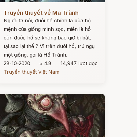
ọc ngay
Truyền thuyết về Ma Trành
Người ta nói, đuôi hổ chính là bùa hộ
mệnh của giống mình sọc, miễn là hổ
còn đuôi, hổ sẽ không bao giờ bị bắt,
tại sao lại thế ? Vì trên đuôi hổ, trú ngụ
một giống, gọi là Hổ Trành.
28-10-2020
⭐ 4.8
14,947 lượt đọc
Truyền thuyết Việt Nam