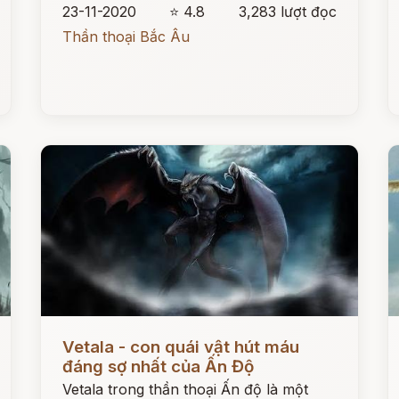
23-11-2020
⭐ 4.8
3,283 lượt đọc
Thần thoại Bắc Âu
Đọc ngay
Đ
Vetala - con quái vật hút máu
đáng sợ nhất của Ấn Độ
Vetala trong thần thoại Ấn độ là một