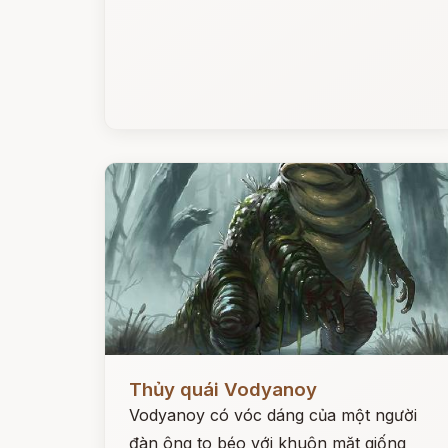
Đọc ngay
Thủy quái Vodyanoy
Vodyanoy có vóc dáng của một người
đàn ông to béo với khuôn mặt giống