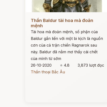
Đọc ngay
Thần Baldur tài hoa mà đoản
mệnh
Tài hoa mà đoản mệnh, số phận của
Baldur gắn liền với một bi kịch là nguồn
cơn của cả trận chiến Ragnarok sau
này. Baldur đã nằm mơ thấy cái chết
của mình từ sớm
26-10-2020
⭐ 4.8
3,873 lượt đọc
Thần thoại Bắc Âu