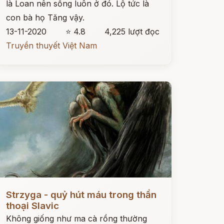
là Loan nên sống luôn ở đó. Lộ tức là
con bà họ Tăng vậy.
13-11-2020
⭐ 4.8
4,225 lượt đọc
Truyền thuyết Việt Nam
ọc ngay
Strzyga - quỷ hút máu trong thần
thoại Slavic
Không giống như ma cà rồng thường