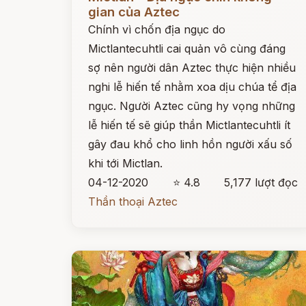
gian của Aztec
Chính vì chốn địa ngục do
Mictlantecuhtli cai quản vô cùng đáng
sợ nên người dân Aztec thực hiện nhiều
nghi lễ hiến tế nhằm xoa dịu chúa tể địa
ngục. Người Aztec cũng hy vọng những
lễ hiến tế sẽ giúp thần Mictlantecuhtli ít
gây đau khổ cho linh hồn người xấu số
khi tới Mictlan.
04-12-2020
⭐ 4.8
5,177 lượt đọc
Thần thoại Aztec