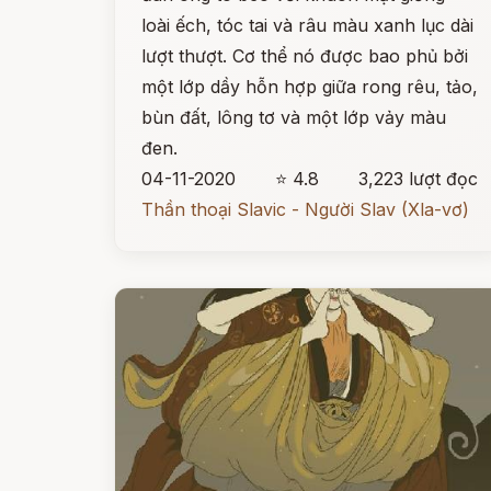
loài ếch, tóc tai và râu màu xanh lục dài
lượt thượt. Cơ thể nó được bao phủ bởi
một lớp dầy hỗn hợp giữa rong rêu, tảo,
bùn đất, lông tơ và một lớp vảy màu
đen.
04-11-2020
⭐ 4.8
3,223 lượt đọc
Thần thoại Slavic - Người Slav (Xla-vơ)