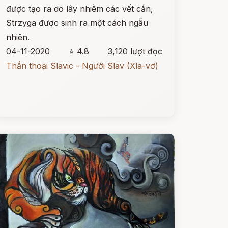
được tạo ra do lây nhiễm các vết cắn,
Strzyga được sinh ra một cách ngẫu
nhiên.
04-11-2020
⭐ 4.8
3,120 lượt đọc
Thần thoại Slavic - Người Slav (Xla-vơ)