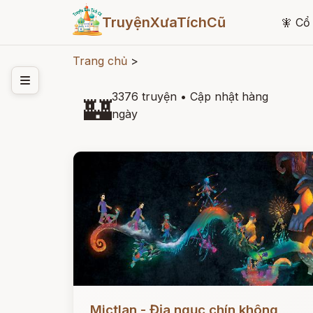
TruyệnXưaTíchCũ
🧚
Cổ 
Trang chủ
>
3376 truyện
•
Cập nhật hàng
🏰
ngày
Đọc ngay
Mictlan - Địa ngục chín không