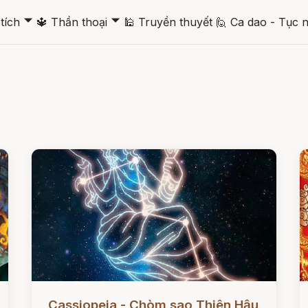
🞃
🞃
tích
🔱
Thần thoại
🕌
Truyền thuyết
🙋
Ca dao - Tục 
Đọc ngay
Đ
Cassiopeia - Chòm sao Thiên Hậu