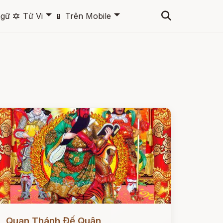
🞃
🞃
ngữ
🔯
Tử Vi
📱
Trên Mobile
ọc ngay
Quan Thánh Đế Quân