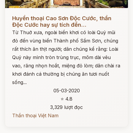
Đọc ngay
Huyền thoại Cao Sơn Độc Cước, thần
Độc Cước hay sự tích đền...
Từ Thuở xưa, ngoài biển khơi có loài Quỷ mũi
đỏ đến vùng biển Thành phố Sầm Sơn, chúng
rất thích ăn thịt người; dân chúng kể rằng: Loài
Quỷ này mình tròn trùng trục, mõm dài vêu
vao, răng nhọn hoắt, miệng đỏ lòm; dân chài ra
khơi đánh cá thường bị chúng ăn tươi nuốt
sống...
05-03-2020
⭐ 4.8
3,329 lượt đọc
Thần thoại Việt Nam