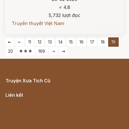
⭐ 4.8
5,732 lượt đọc
Truyền thuyết Việt Nam
⇤
⇠
11
12
13
14
15
16
17
18
19
❀ ❀ ❀
20
169
⇢
⇥
Truyện Xưa Tích Cũ
Cổ tích Việt Nam
Liên kết
Lịch vạn niên
Hà Nội cũ - Món ngon Hà Nội
Truyện kiếm hiệp - Ngôn tình
Download - Tải Miễn Phí