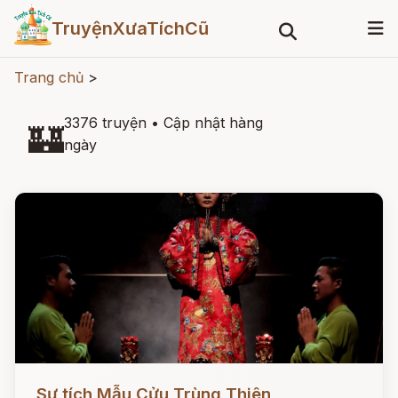
TruyệnXưaTíchCũ
Trang chủ
>
3376 truyện
•
Cập nhật hàng
🏰
ngày
Đọc ngay
Sự tích Mẫu Cửu Trùng Thiên