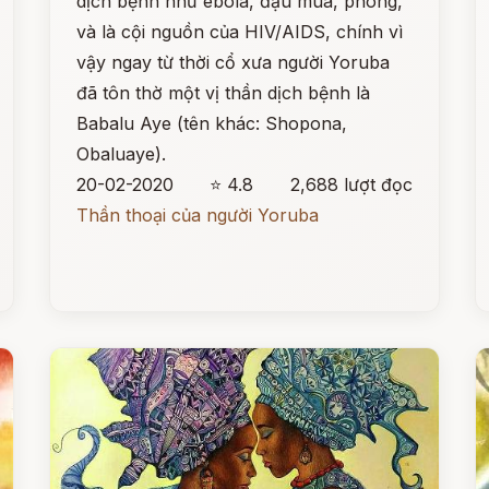
dịch bệnh như ebola, đậu mùa, phong,
và là cội nguồn của HIV/AIDS, chính vì
vậy ngay từ thời cổ xưa người Yoruba
đã tôn thờ một vị thần dịch bệnh là
Babalu Aye (tên khác: Shopona,
Obaluaye).
20-02-2020
⭐ 4.8
2,688 lượt đọc
Thần thoại của người Yoruba