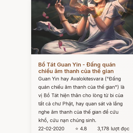
Đọc ngay
Bồ Tát Guan Yin - Đấng quán
chiếu âm thanh của thế gian
Guan Yin hay Avalokitesvara ("Đấng
quán chiếu âm thanh của thế gian") là
vị Bồ Tát hiện thân cho lòng từ bi của
tất cả chư Phật, hay quan sát và lắng
nghe âm thanh của thế gian để cứu
khổ, cứu nạn chúng sinh.
22-02-2020
⭐ 4.8
3,178 lượt đọc