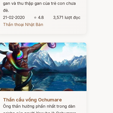
gan và thu thập gan của trẻ con chưa
đẻ.
21-02-2020
⭐ 4.8
3,571 lượt đọc
Thần thoại Nhật Bản
ọc ngay
Thần cầu vồng Ochumare
Ông thần hường phấn nhất trong dàn