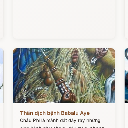
Đọc ngay
Đ
Thần dịch bệnh Babalu Aye
Châu Phi là mảnh đất đầy rẫy những