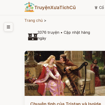
TruyệnXưaTíchCũ
🧚
Cổ 
Trang chủ
>
3376 truyện
•
Cập nhật hàng
🏰
ngày
Đọc ngay
Chuyện tình của Tristan và Isolde