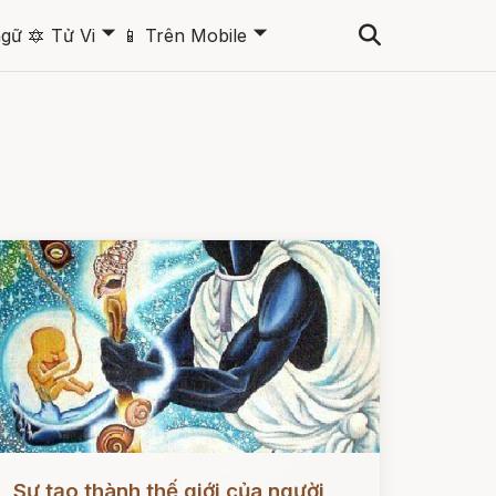
🞃
🞃
ngữ
🔯
Tử Vi
📱
Trên Mobile
ọc ngay
Sự tạo thành thế giới của người