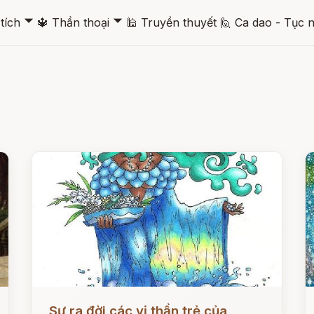
🞃
🞃
tích
🔱
Thần thoại
🕌
Truyền thuyết
🙋
Ca dao - Tục 
Đọc ngay
Đ
Sự ra đời các vị thần trẻ của