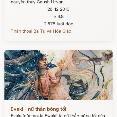
nguyên thủy Geush Urvan
28-12-2019
⭐ 4.8
2,578 lượt đọc
Thần thoại Ba Tư và Hỏa Giáo
Đọc ngay
Evaki - nữ thần bóng tối
Evaki (còn gọi là Ewaki) là nữ thần bóng tối của