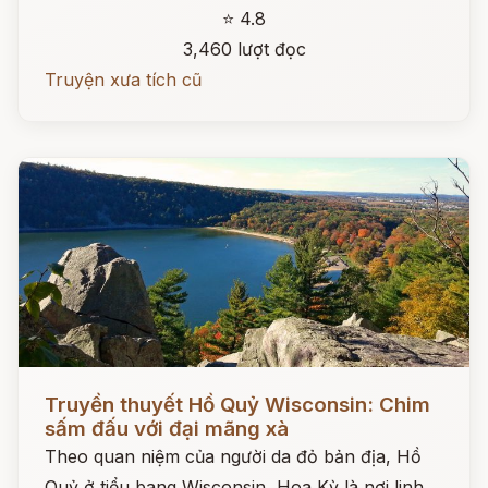
⭐ 4.8
3,460 lượt đọc
Truyện xưa tích cũ
Đọc ngay
Truyền thuyết Hồ Quỷ Wisconsin: Chim
sấm đấu với đại mãng xà
Theo quan niệm của người da đỏ bản địa, Hồ
Quỷ ở tiểu bang Wisconsin, Hoa Kỳ là nơi linh