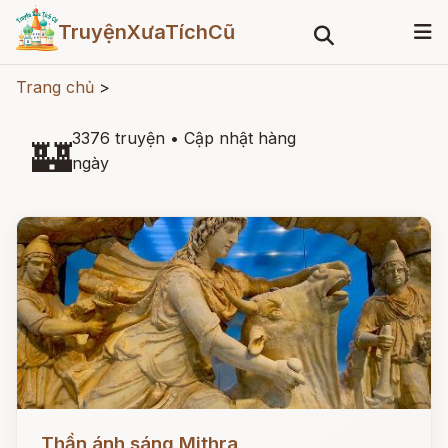
TruyệnXưaTíchCũ
Trang chủ
>
3376 truyện
•
Cập nhật hàng
🏰
ngày
Đọc ngay
Thần ánh sáng Mithra