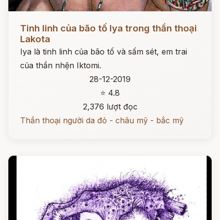
Đọc ngay
Tinh linh của bão tố Iya trong thần thoại
Lakota
Iya là tinh linh của bão tố và sấm sét, em trai
của thần nhện Iktomi.
28-12-2019
⭐ 4.8
2,376 lượt đọc
Thần thoại người da đỏ - châu mỹ - bắc mỹ