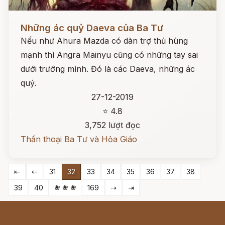
Đọc ngay
Những ác quỷ Daeva của Ba Tư
Nếu như Ahura Mazda có dàn trợ thủ hùng
mạnh thì Angra Mainyu cũng có những tay sai
dưới trướng mình. Đó là các Daeva, những ác
quỷ.
27-12-2019
⭐ 4.8
3,752 lượt đọc
Thần thoại Ba Tư và Hỏa Giáo
⇤
⇠
31
32
33
34
35
36
37
38
❀ ❀ ❀
39
40
169
⇢
⇥