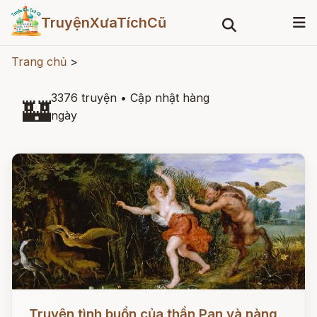
TruyệnXưaTíchCũ
Trang chủ
>
3376 truyện
•
Cập nhật hàng
🏰
ngày
Đọc ngay
Truyện tình buồn của thần Pan và nàng