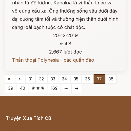
nhân từ độ lượng, Kanaloa là vị thần tà ác và
vô cùng xấu xa. Ông thường sống sâu dưới đáy
đại dương tăm tối và thường hiện thân dưới hình
dạng loài bạch tuộc có chất độc.
20-12-2019
⭐ 4.8
2,667 lượt đọc
Thần thoại Polynesia - các quần đảo
⇤
⇠
31
32
33
34
35
36
37
38
❀ ❀ ❀
39
40
169
⇢
⇥
Truyện Xưa Tích Cũ
Cổ tích Việt Nam