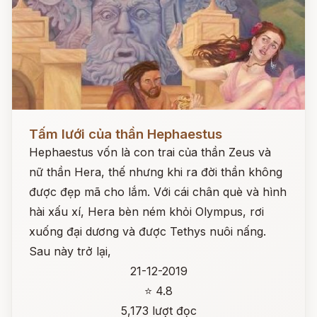
Đọc ngay
Tấm lưới của thần Hephaestus
Hephaestus vốn là con trai của thần Zeus và
nữ thần Hera, thế nhưng khi ra đời thần không
được đẹp mã cho lắm. Với cái chân què và hình
hài xấu xí, Hera bèn ném khỏi Olympus, rơi
xuống đại dương và được Tethys nuôi nấng.
Sau này trở lại,
21-12-2019
⭐ 4.8
5,173 lượt đọc