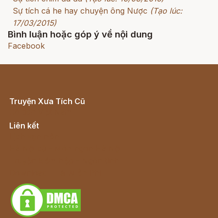
Sự tích cá he hay chuyện ông Nược
(Tạo lúc:
17/03/2015)
Bình luận hoặc góp ý về nội dung
Facebook
Truyện Xưa Tích Cũ
Cổ tích Việt Nam
Liên kết
Lịch vạn niên
Hà Nội cũ - Món ngon Hà Nội
Truyện kiếm hiệp - Ngôn tình
Download - Tải Miễn Phí