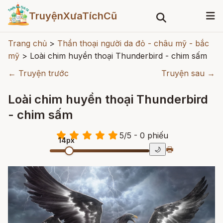
TruyệnXưaTíchCũ
Trang chủ
>
Thần thoại người da đỏ - châu mỹ - bắc
mỹ
>
Loài chim huyền thoại Thunderbird - chim sấm
← Truyện trước
Truyện sau →
Loài chim huyền thoại Thunderbird
- chim sấm
5
/
5
- 0
phiếu
14px
🖶
🌙