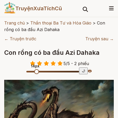
TruyệnXưaTíchCũ
Trang chủ
>
Thần thoại Ba Tư và Hỏa Giáo
>
Con
rồng có ba đầu Azi Dahaka
← Truyện trước
Truyện sau →
Con rồng có ba đầu Azi Dahaka
5
/
5
- 2
phiếu
14px
🖶
🌙