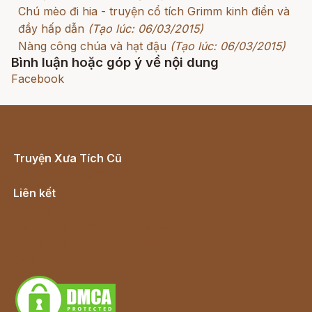
Chú mèo đi hia - truyện cổ tích Grimm kinh điển và
đầy hấp dẫn
(Tạo lúc: 06/03/2015)
Nàng công chúa và hạt đậu
(Tạo lúc: 06/03/2015)
Bình luận hoặc góp ý về nội dung
Facebook
Truyện Xưa Tích Cũ
Cổ tích Việt Nam
Liên kết
Lịch vạn niên
Hà Nội cũ - Món ngon Hà Nội
Truyện kiếm hiệp - Ngôn tình
Download - Tải Miễn Phí