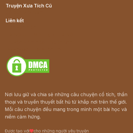
Truyện Xưa Tích Cũ
Cổ tích Việt Nam
Liên kết
Lịch vạn niên
Hà Nội cũ - Món ngon Hà Nội
Truyện kiếm hiệp - Ngôn tình
Download - Tải Miễn Phí
Nơi lưu giữ và chia sẻ những câu chuyện cổ tích, thần
thoại và truyền thuyết bất hủ từ khắp nơi trên thế giới.
Mỗi câu chuyện đều mang trong mình một bài học và
niềm cảm hứng.
Được tạo với
cho những người yêu truyện