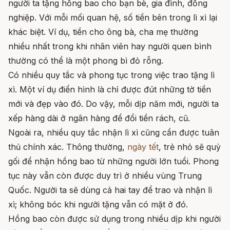
người ta tặng hồng bao cho bạn bè, gia đình, đồng
nghiệp. Với mỗi mối quan hệ, số tiền bên trong lì xì lại
khác biệt. Ví dụ, tiền cho ông bà, cha mẹ thường
nhiều nhất trong khi nhân viên hay người quen bình
thường có thể là một phong bì đỏ rỗng.
Có nhiều quy tắc và phong tục trong việc trao tặng lì
xì. Một ví dụ điển hình là chỉ được đút những tờ tiền
mới và đẹp vào đó. Do vậy, mỗi dịp năm mới, người ta
xếp hàng dài ở ngân hàng để đổi tiền rách, cũ.
Ngoài ra, nhiều quy tắc nhận lì xì cũng cần được tuân
thủ chính xác. Thông thường,
ngày tết
, trẻ nhỏ sẽ quỳ
gối để nhận hồng bao từ những người lớn tuổi. Phong
tục này vẫn còn được duy trì ở nhiều vùng Trung
Quốc. Người ta sẽ dùng cả hai tay để trao và nhận lì
xì; không bóc khi người tặng vẫn có mặt ở đó.
Hồng bao còn được sử dụng trong nhiều dịp khi người