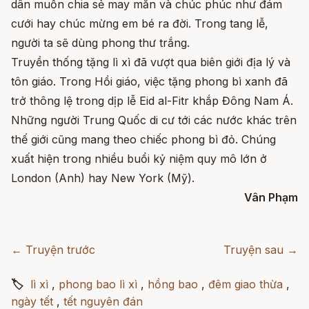
dân muốn chia sẻ may mắn và chúc phúc như đám
cưới hay chúc mừng em bé ra đời. Trong tang lễ,
người ta sẽ dùng phong thư trắng.
Truyền thống tặng lì xì đã vượt qua biên giới địa lý và
tôn giáo. Trong Hồi giáo, việc tặng phong bì xanh đã
trở thông lệ trong dịp lễ Eid al-Fitr khắp Đông Nam Á.
Những người Trung Quốc di cư tới các nước khác trên
thế giới cũng mang theo chiếc phong bì đỏ. Chúng
xuất hiện trong nhiều buổi kỷ niệm quy mô lớn ở
London (Anh) hay New York (Mỹ).
Vân Phạm
← Truyện trước
Truyện sau →
🏷
lì xì
,
phong bao lì xì
,
hồng bao
,
đêm giao thừa
,
ngày tết
,
tết nguyên đán