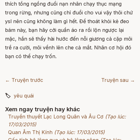
thích tồng ngồng đuổi nạn nhân chạy thục mạng
trong rừng, nhưng cũng chỉ đuổi cho vui vậy thôi chứ
ysl nên cũng không làm gì hết. Để thoát khỏi kẻ đeo
bám này, bạn hãy cởi quần áo ra rồi lộn ngược lại
mặc, hắn sẽ thấy hài hước đến nỗi giương cả cặp môi
trề ra cười, môi vểnh lên che cả mắt. Nhân cơ hội đó
bạn có thể chạy trốn.
← Truyện trước
Truyện sau →
🏷
yêu quái
Xem ngay truyện hay khác
Truyền thuyết Lạc Long Quân và Âu Cơ
(Tạo lúc:
17/03/2015)
Quan Âm Thị Kính
(Tạo lúc: 17/03/2015)
Gốc tích bộ lông quạ và bộ lông công
(Tạo lúc: