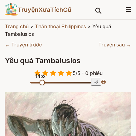
TruyệnXưaTíchCũ
Trang chủ
>
Thần thoại Philippines
>
Yêu quá
Tambaluslos
← Truyện trước
Truyện sau →
Yêu quá Tambaluslos
5
/
5
- 0
phiếu
14px
🖶
🌙