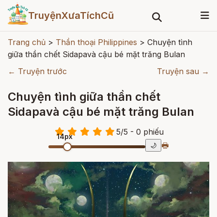
TruyệnXưaTíchCũ
Trang chủ
>
Thần thoại Philippines
>
Chuyện tình
giữa thần chết Sidapavà cậu bé mặt trăng Bulan
← Truyện trước
Truyện sau →
Chuyện tình giữa thần chết
Sidapavà cậu bé mặt trăng Bulan
5
/
5
- 0
phiếu
14px
🖶
🌙