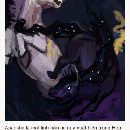
Apaosha là một linh hồn ác quỷ xuất hiện trong Hỏa