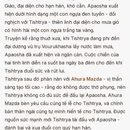
Giáo, đại diện cho hạn hán, khô cằn. Apaosha xuất
hiện dưới hình dạng một con ngựa đen tuyền - đối
nghịch với Tishtrya - thiên linh đại diện cho mưa gió
có hình hài một con ngựa trắng tai vàng.
Truyện kể rằng thuở xưa, khi Tishtrya đang phi đến
đại dương vũ trụ Vourukhasha lấy nước làm mưa,
Apaosha đã xuất hiện và ngăn cản. Cuộc chiến của
hai tinh linh diễn ra suốt ba ngày ba đêm cho đến khi
Tishtrya đuối sức và rút lui.
Tishtrya sau đó phàn nàn với
Ahura Mazda
- vị thần
sáng tạo tối cao - rằng do không được thờ phụng, nên
Tishtrya không có đủ sức để đấu lại Apaosha. Ahura
Mazda bèn yêu cầu cúng tế lễ cho Tishtrya, và chính
bản thân ngài cũng tự mình hiến tế cho Tishtrya. Được
nguồn sức mạnh mới Tishtrya tái đấu với Apaosha -
đánh bại và xua đuổi con quỷ hạn hán.