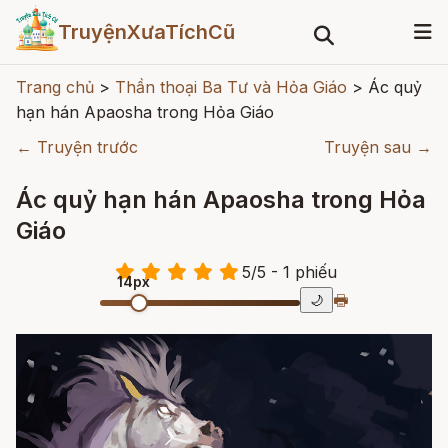
TruyệnXưaTíchCũ
Trang chủ
>
Thần thoại Ba Tư và Hỏa Giáo
>
Ác quỷ
hạn hán Apaosha trong Hỏa Giáo
← Truyện trước
Truyện sau →
Ác quỷ hạn hán Apaosha trong Hỏa
Giáo
5
/
5
- 1
phiếu
14px
🖶
🌙