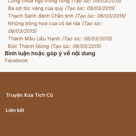
Công chúa ngủ trong rừng
(Tạo lúc: 05/03/2015)
Ba sợi tóc vàng của quỷ
(Tạo lúc: 05/03/2015)
Thạch Sanh đánh Chằn tinh
(Tạo lúc: 06/03/2015)
Những bông hoa của cô bé Ida
(Tạo lúc:
06/03/2015)
Thánh Mẫu Liễu Hạnh
(Tạo lúc: 08/03/2015)
Đức Thánh Gióng
(Tạo lúc: 08/03/2015)
Bình luận hoặc góp ý về nội dung
Facebook
Truyện Xưa Tích Cũ
Cổ tích Việt Nam
Liên kết
Lịch vạn niên
Hà Nội cũ - Món ngon Hà Nội
Truyện kiếm hiệp - Ngôn tình