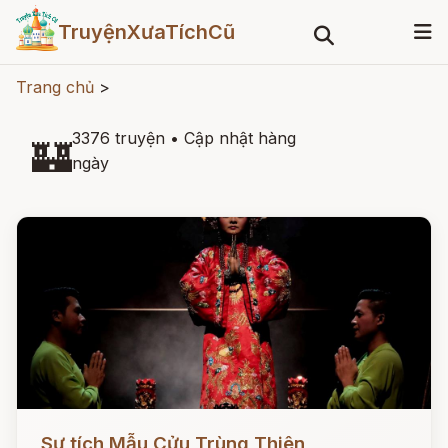
TruyệnXưaTíchCũ
Trang chủ
>
3376 truyện
•
Cập nhật hàng
🏰
ngày
Đọc ngay
Sự tích Mẫu Cửu Trùng Thiên