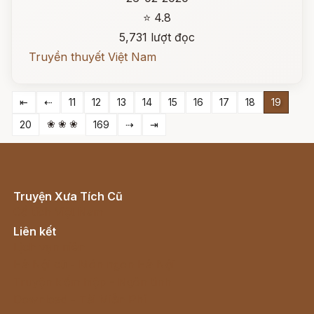
⭐ 4.8
5,731 lượt đọc
Truyền thuyết Việt Nam
⇤
⇠
11
12
13
14
15
16
17
18
19
❀ ❀ ❀
20
169
⇢
⇥
Truyện Xưa Tích Cũ
Cổ tích Việt Nam
Liên kết
Lịch vạn niên
Hà Nội cũ - Món ngon Hà Nội
Truyện kiếm hiệp - Ngôn tình
Download - Tải Miễn Phí