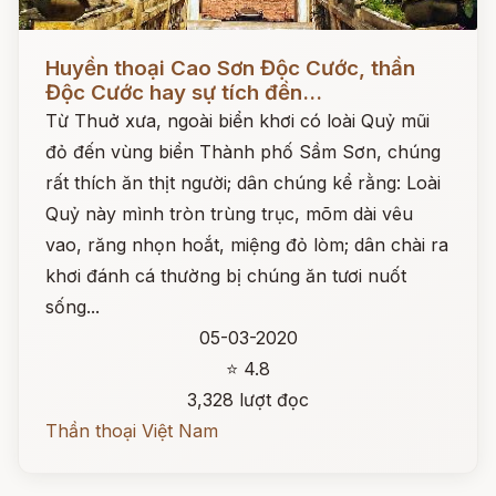
Đọc ngay
Huyền thoại Cao Sơn Độc Cước, thần
Độc Cước hay sự tích đền...
Từ Thuở xưa, ngoài biển khơi có loài Quỷ mũi
đỏ đến vùng biển Thành phố Sầm Sơn, chúng
rất thích ăn thịt người; dân chúng kể rằng: Loài
Quỷ này mình tròn trùng trục, mõm dài vêu
vao, răng nhọn hoắt, miệng đỏ lòm; dân chài ra
khơi đánh cá thường bị chúng ăn tươi nuốt
sống...
05-03-2020
⭐ 4.8
3,328 lượt đọc
Thần thoại Việt Nam