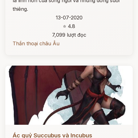
là linh hồn của sông ngòi và những dòng suối
thiêng.
13-07-2020
⭐ 4.8
7,099 lượt đọc
Thần thoại châu Âu
Đọc ngay
Ác quỷ Succubus và Incubus