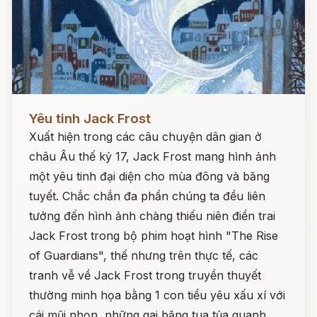
Đọc ngay
Yêu tinh Jack Frost
Xuất hiện trong các câu chuyện dân gian ở
châu Âu thế kỷ 17, Jack Frost mang hình ảnh
một yêu tinh đại diện cho mùa đông và băng
tuyết. Chắc chắn đa phần chúng ta đều liên
tưởng đến hình ảnh chàng thiếu niên điển trai
Jack Frost trong bộ phim hoạt hình "The Rise
of Guardians", thế nhưng trên thực tế, các
tranh vễ về Jack Frost trong truyền thuyết
thường minh họa bằng 1 con tiểu yêu xấu xí với
cái mũi nhọn, những gai băng tua tủa quanh