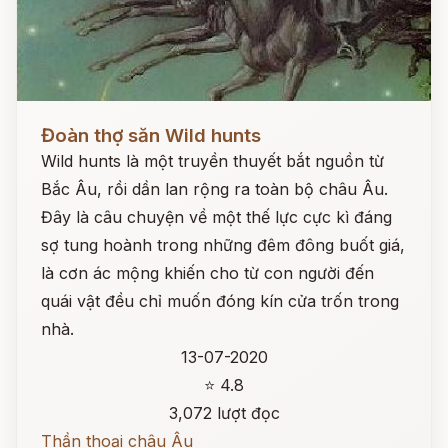
Đọc ngay
Đoàn thợ săn Wild hunts
Wild hunts là một truyền thuyết bắt nguồn từ
Bắc Âu, rồi dần lan rộng ra toàn bộ châu Âu.
Đây là câu chuyện về một thế lực cực kì đáng
sợ tung hoành trong những đêm đông buốt giá,
là cơn ác mộng khiến cho từ con người đến
quái vật đều chỉ muốn đóng kín cửa trốn trong
nhà.
13-07-2020
⭐ 4.8
3,072 lượt đọc
Thần thoại châu Âu