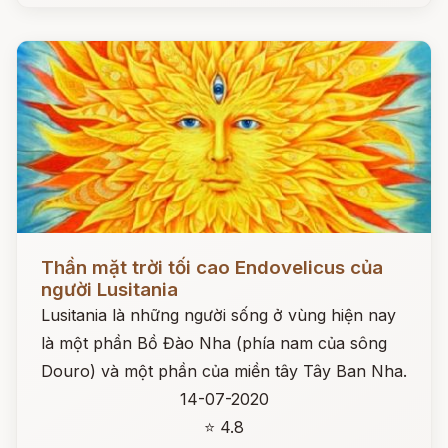
Đọc ngay
Thần mặt trời tối cao Endovelicus của
người Lusitania
Lusitania là những người sống ở vùng hiện nay
là một phần Bồ Đào Nha (phía nam của sông
Douro) và một phần của miền tây Tây Ban Nha.
14-07-2020
⭐ 4.8