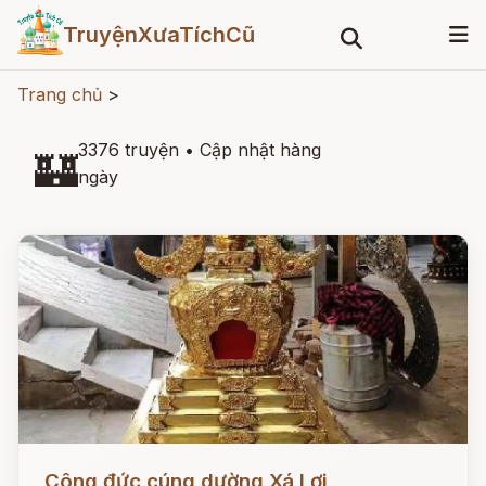
TruyệnXưaTíchCũ
Trang chủ
>
3376 truyện
•
Cập nhật hàng
🏰
ngày
Đọc ngay
Công đức cúng dường Xá Lợi