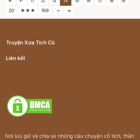
⇤
⇠
11
12
13
14
15
16
17
18
19
❀ ❀ ❀
20
169
⇢
⇥
Truyện Xưa Tích Cũ
Cổ tích Việt Nam
Liên kết
Lịch vạn niên
Hà Nội cũ - Món ngon Hà Nội
Truyện kiếm hiệp - Ngôn tình
Download - Tải Miễn Phí
Nơi lưu giữ và chia sẻ những câu chuyện cổ tích, thần