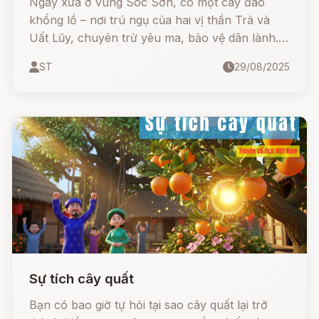
Ngày xưa ở vùng Sóc Sơn, có một cây đào
khổng lồ – nơi trú ngụ của hai vị thần Trà và
Uất Lũy, chuyên trừ yêu ma, bảo vệ dân lành.
Nhưng mỗi dịp cuối năm, khi hai vị thần phải
ST
29/08/2025
lên thiên đình chầu Ngọc Hoàng, lũ ma quỷ lại
tha hồ quấy phá. Người dân vì thế đã nghĩ ra
tục lệ bẻ cành đào về cắm trong nhà để xua
đuổi tà ma.
Sự tích cây quất
Bạn có bao giờ tự hỏi tại sao cây quất lại trở