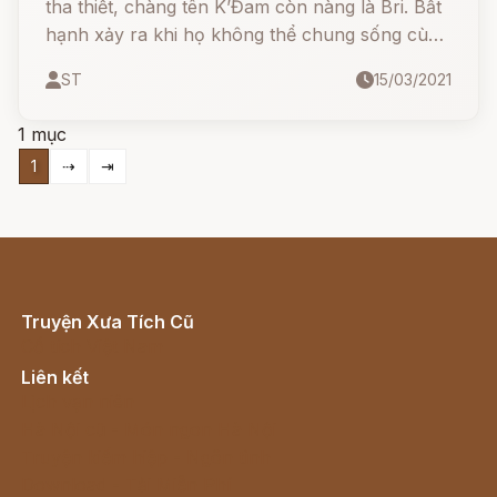
tha thiết, chàng tên K’Đam còn nàng là Bri. Bất
hạnh xảy ra khi họ không thể chung sống cùng
nhau vì những tranh chấp, xung đột giữa hai bộ
ST
15/03/2021
tộc.
1 mục
1
⇢
⇥
Truyện Xưa Tích Cũ
Cổ tích Việt Nam
Liên kết
Lịch vạn niên
Hà Nội cũ - Món ngon Hà Nội
Truyện kiếm hiệp - Ngôn tình
Download - Tải Miễn Phí