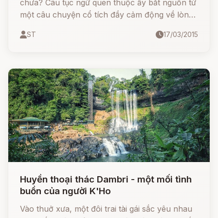
chưa? Câu tục ngữ quen thuộc ấy bắt nguồn từ
một câu chuyện cổ tích đầy cảm động về lòng
chung thủy son sắt của người vợ đi tìm chồng
ST
17/03/2015
qua biển cả.
Huyền thoại thác Dambri - một mối tình
buồn của người K'Ho
Vào thuở xưa, một đôi trai tài gái sắc yêu nhau