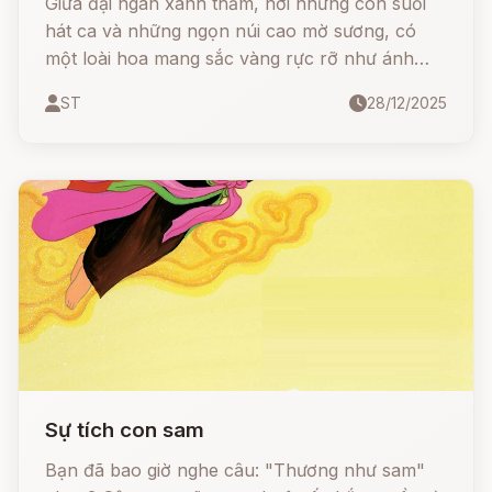
Giữa đại ngàn xanh thẳm, nơi những con suối
hát ca và những ngọn núi cao mờ sương, có
một loài hoa mang sắc vàng rực rỡ như ánh
mặt trời. Đó chính là hoa Dã Quỳ - loài hoa
ST
28/12/2025
tượng trưng cho tình yêu mãnh liệt và sự thủy
chung son sắt
Sự tích con sam
Bạn đã bao giờ nghe câu: "Thương như sam"