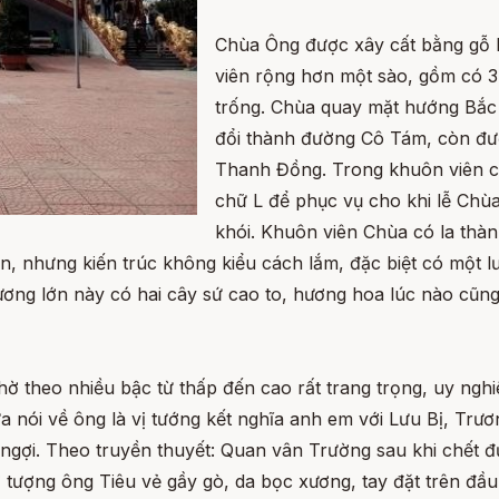
Chùa Ông được xây cất bằng gỗ l
viên rộng hơn một sào, gồm có 3 
trống. Chùa quay mặt hướng Bắc
đổi thành đường Cô Tám, còn đư
Thanh Đồng. Trong khuôn viên ch
chữ L để phục vụ cho khi lễ Chù
khói. Khuôn viên Chùa có la thà
, nhưng kiến trúc không kiểu cách lắm, đặc biệt có một l
hương lớn này có hai cây sứ cao to, hương hoa lúc nào cũ
 theo nhiều bậc từ thấp đến cao rất trang trọng, uy nghi
 nói về ông là vị tướng kết nghĩa anh em với Lưu Bị, Trư
gợi. Theo truyền thuyết: Quan vân Trường sau khi chết 
 tượng ông Tiêu vẻ gầy gò, da bọc xương, tay đặt trên đầu