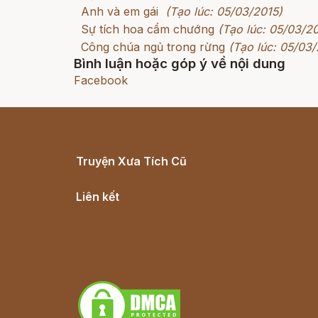
Anh và em gái
(Tạo lúc: 05/03/2015)
Sự tích hoa cẩm chướng
(Tạo lúc: 05/03/2
Công chúa ngủ trong rừng
(Tạo lúc: 05/03/
Bình luận hoặc góp ý về nội dung
Facebook
Truyện Xưa Tích Cũ
Cổ tích Việt Nam
Liên kết
Lịch vạn niên
Hà Nội cũ - Món ngon Hà Nội
Truyện kiếm hiệp - Ngôn tình
Download - Tải Miễn Phí