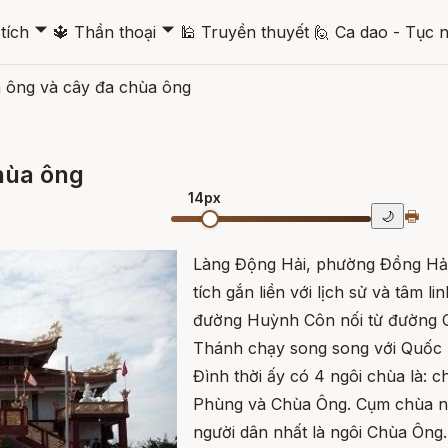
🞃
🞃
tích
🔱
Thần thoại
🕌
Truyền thuyết
🙋
Ca dao - Tục 
a ông và cây đa chùa ông
hùa ông
14px
🖶
🌙
Làng Động Hải, phường Đồng Hải
tích gắn liền với lịch sử và tâm l
đường Huỳnh Côn nối từ đường Q
Thánh chạy song song với Quốc 
Đình thời ấy có 4 ngôi chùa là:
Phùng và Chùa Ông. Cụm chùa này 
người dân nhất là ngôi Chùa Ông.