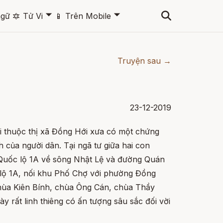
🞃
🞃
ngữ
🔯
Tử Vi
📱
Trên Mobile
Truyện sau →
23-12-2019
 thuộc thị xã Đồng Hới xưa có một chứng
inh của người dân. Tại ngã tư giữa hai con
uốc lộ 1A về sông Nhật Lệ và đường Quán
lộ 1A, nối khu Phố Chợ với phường Đồng
 chùa Kiên Bính, chùa Ông Cán, chùa Thầy
rất linh thiêng có ấn tượng sâu sắc đối vời