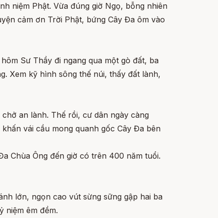
Đinh niệm Phật. Vừa đúng giờ Ngọ, bỗng nhiên
uyện cảm ơn Trời Phật, bứng Cây Đa ôm vào
t hôm Sư Thầy đi ngang qua một gò đất, ba
g. Xem kỹ hình sông thế núi, thấy đất lành,
 chở an lành. Thế rồi, cư dân ngày càng
g khấn vái cầu mong quanh gốc Cây Đa bên
Đa Chùa Ông đến giờ có trên 400 năm tuổi.
nh lớn, ngọn cao vút sừng sững gập hai ba
kỷ niệm êm đềm.