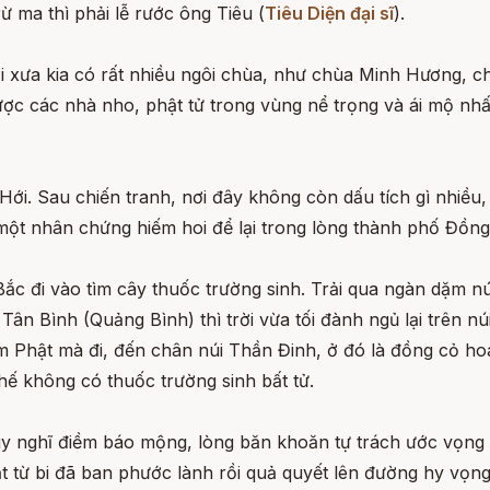
ừ ma thì phải lễ rước ông Tiêu (
Tiêu Diện đại sĩ
).
Hởi xưa kia có rất nhiều ngôi chùa, như chùa Minh Hương,
 các nhà nho, phật tử trong vùng nể trọng và ái mộ nhất, 
 Hới. Sau chiến tranh, nơi đây không còn dấu tích gì nhi
một nhân chứng hiếm hoi để lại trong lòng thành phố Đồng
c đi vào tìm cây thuốc trường sinh. Trải qua ngàn dặm nú
ân Bình (Quảng Bình) thì trời vừa tối đành ngủ lại trên 
 Phật mà đi, đến chân núi Thần Đinh, ở đó là đồng cỏ ho
hế không có thuốc trường sinh bất tử.
uy nghĩ điềm báo mộng, lòng băn khoăn tự trách ước vọng
ật từ bi đã ban phước lành rồi quả quyết lên đường hy vọn