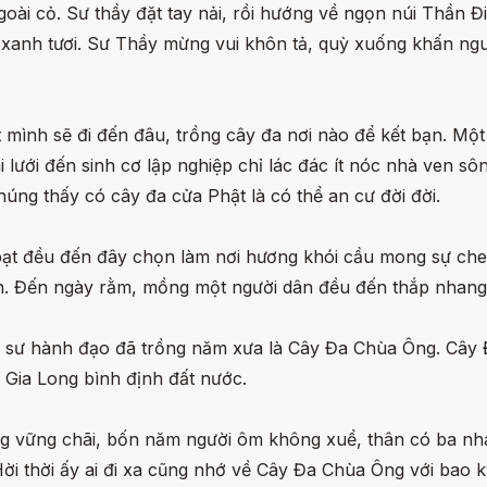
oài cỏ. Sư thầy đặt tay nải, rồi hướng về ngọn núi Thần 
xanh tươi. Sư Thầy mừng vui khôn tả, quỳ xuống khấn ng
mình sẽ đi đến đâu, trồng cây đa nơi nào để kết bạn. Mộ
 lưới đến sinh cơ lập nghiệp chỉ lác đác ít nóc nhà ven sôn
ng thấy có cây đa cửa Phật là có thể an cư đời đời.
u bạt đều đến đây chọn làm nơi hương khói cầu mong sự che
nh. Đến ngày rằm, mồng một người dân đều đến thắp nhan
hà sư hành đạo đã trồng năm xưa là Cây Đa Chùa Ông. Cây 
 Gia Long bình định đất nước.
g vững chãi, bốn năm người ôm không xuể, thân có ba nhá
ời thời ấy ai đi xa cũng nhớ về Cây Đa Chùa Ông với bao 