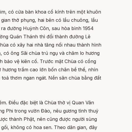
im, có cửa bàn khoa cổ kính trên một khuôn
gian thờ phụng, hai bên có lầu chuông, lầu
 ra đường Huỳnh Côn, sau hòa bình 1954
ờng Quán Thánh thì đổi thành đường Lê
ùa có xây hai nhà tăng nối nhau thành hình
a, có ông Sãi chùa trú ngụ và chăm lo hương
nh bảo vệ kiên cố. Trước mặt Chùa có cổng
ư hương trầm cao lớn bốn chân bề thế, nhìn
ng toả thơm ngan ngát. Nền sân chùa bằng đất
êm. Điều đặc biệt là Chùa thờ vị Quan Vân
ơng Phi trong vườn Đào, nêu gương tình thuỷ
được thành Phật, nên cũng được người sùng
 gối, không có hoa sen. Theo dân gian, đây