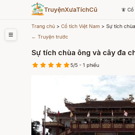
TruyệnXưaTíchCũ
🧚
Cổ 
Trang chủ
>
Cổ tích Việt Nam
>
Sự tích chù
← Truyện trước
Sự tích chùa ông và cây đa c
5
/
5
- 1
phiếu