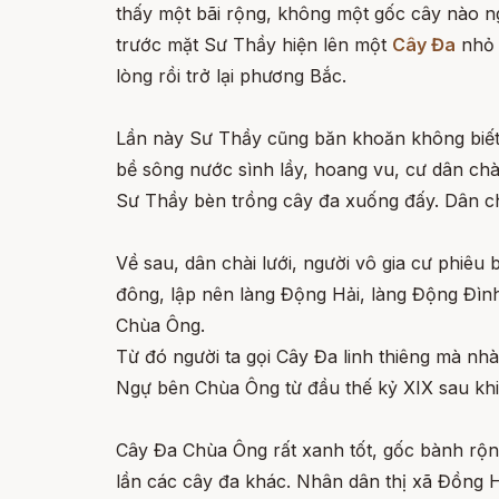
thấy một bãi rộng, không một gốc cây nào ng
trước mặt Sư Thầy hiện lên một
Cây Đa
nhỏ 
lòng rồi trở lại phương Bắc.
Lần này Sư Thầy cũng băn khoăn không biết 
bề sông nước sình lầy, hoang vu, cư dân chài
Sư Thầy bèn trồng cây đa xuống đấy. Dân chú
Về sau, dân chài lưới, người vô gia cư phiê
đông, lập nên làng Động Hải, làng Động Đì
Chùa Ông.
Từ đó người ta gọi Cây Đa linh thiêng mà n
Ngự bên Chùa Ông từ đầu thế kỷ XIX sau khi
Cây Đa Chùa Ông rất xanh tốt, gốc bành rộn
lần các cây đa khác. Nhân dân thị xã Đồng H