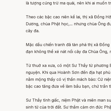
là tượng cúng trừ ma quái, nên khi ai muốn tr
Theo các bậc cao niên kể lai, thị xã Đồng 
Dương, chùa Phật học,... nhưng chùa Ông được
cây đa.
Mặc dầu chiến tranh đã tàn phá thị xã Đồng
đạn không thể xé nát nổi cây đa Chùa Ông, 
Từ thuở xa xưa, có một Sư Thầy từ phương Bắ
nguyện. Khi qua Hoành Sơn đến địa hạt phủ T
nằm mộng thấy có vị thần mách bảo: Cứ niệm
bậc cao tăng đưa về làm bầu bạn, chứ trần t
Sư Thầy tỉnh giấc, niệm Phật và miên man s
sinh tử của trời đất. Sư thầm cảm ơn đức Ph