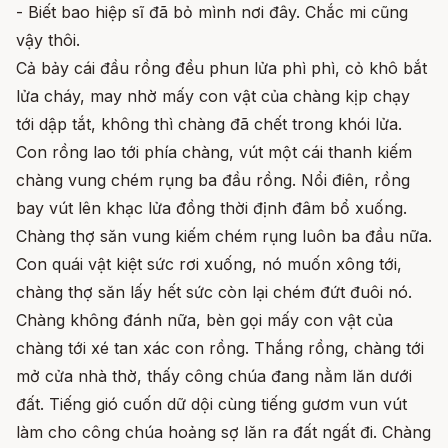
- Biết bao hiệp sĩ đã bỏ mình nơi đây. Chắc mi cũng
vậy thôi.
Cả bảy cái đầu rồng đều phun lửa phì phì, cỏ khô bắt
lửa cháy, may nhờ mấy con vật của chàng kịp chạy
tới dập tắt, không thì chàng đã chết trong khói lửa.
Con rồng lao tới phía chàng, vút một cái thanh kiếm
chàng vung chém rụng ba đầu rồng. Nổi điên, rồng
bay vút lên khạc lửa đồng thời định đâm bổ xuống.
Chàng thợ săn vung kiếm chém rụng luôn ba đầu nữa.
Con quái vật kiệt sức rơi xuống, nó muốn xông tới,
chàng thợ săn lấy hết sức còn lại chém đứt đuôi nó.
Chàng không đánh nữa, bèn gọi mấy con vật của
chàng tới xé tan xác con rồng. Thắng rồng, chàng tới
mở cửa nhà thờ, thấy công chúa đang nằm lăn dưới
đất. Tiếng gió cuốn dữ dội cùng tiếng gươm vun vút
làm cho công chúa hoảng sợ lăn ra đất ngất đi. Chàng