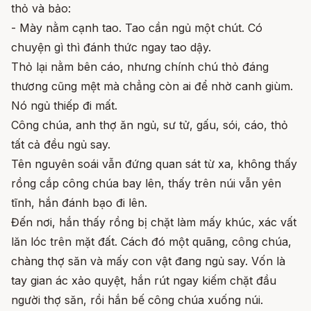
thỏ và bảo:
- Mày nằm cạnh tao. Tao cần ngủ một chút. Có
chuyện gì thì đánh thức ngay tao dậy.
Thỏ lại nằm bên cáo, nhưng chính chú thỏ đáng
thương cũng mệt mà chẳng còn ai để nhờ canh giùm.
Nó ngủ thiếp đi mất.
Công chúa, anh thợ ăn ngủ, sư tử, gấu, sói, cáo, thỏ
tất cả đều ngủ say.
Tên nguyên soái vẫn đứng quan sát từ xa, không thấy
rồng cắp công chúa bay lên, thấy trên núi vẫn yên
tĩnh, hắn đánh bạo đi lên.
Đến nơi, hắn thấy rồng bị chặt làm mấy khúc, xác vất
lăn lóc trên mặt đất. Cách đó một quãng, công chúa,
chàng thợ săn và mấy con vật đang ngủ say. Vốn là
tay gian ác xảo quyệt, hắn rút ngay kiếm chặt đầu
người thợ săn, rồi hắn bế công chúa xuống núi.