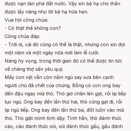
được nạn tàn phá đất nước. Vậy xin bệ hạ cho thần
được lấy nàng như lời bệ hạ hứa hẹn.
Vua hỏi công chúa:
- Có thật thế không con?
Công chúa đáp:
- Trời ơi, cái đó cũng có thể là thật, nhưng con xin đợi
một năm và một ngày nữa mới làm lễ cưới.
Nàng hy vọng, trong thời gian đó có thể được tin tức
về chàng thợ săn yêu quý.
Mấy con vật vẫn còn nằm ngủ say sưa bên cạnh
người chủ đã chết của chúng. Bỗng có con ong bay
đến đậu ngay mũi thỏ. Thỏ giơ chân lên gạt, rồi lại tiếp
tục ngủ. Ong bay đến lần thứ hai, thỏ cũng gạt đi, rồi
lại ngủ tiếp. Ong bay đến lần thứ ba, đốt luôn vào mũi
thỏ. Thỏ giật mình tỉnh dậy. Tỉnh hẳn, thỏ đánh thức
cáo, cáo đánh thức sói, sói đánh thức gấu, gấu đánh