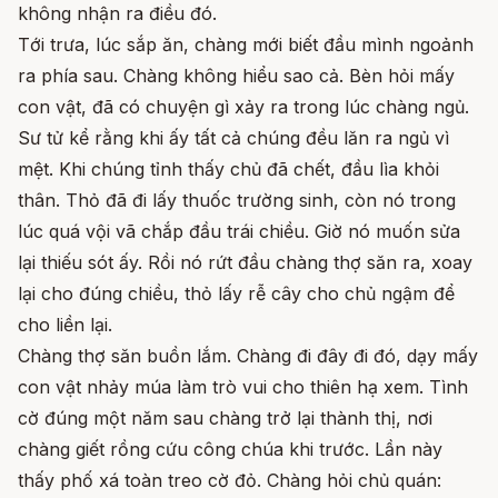
không nhận ra điều đó.
Tới trưa, lúc sắp ăn, chàng mới biết đầu mình ngoảnh
ra phía sau. Chàng không hiểu sao cả. Bèn hỏi mấy
con vật, đã có chuyện gì xảy ra trong lúc chàng ngủ.
Sư tử kể rằng khi ấy tất cả chúng đều lăn ra ngủ vì
mệt. Khi chúng tỉnh thấy chủ đã chết, đầu lìa khỏi
thân. Thỏ đã đi lấy thuốc trường sinh, còn nó trong
lúc quá vội vã chắp đầu trái chiều. Giờ nó muốn sửa
lại thiếu sót ấy. Rồi nó rứt đầu chàng thợ săn ra, xoay
lại cho đúng chiều, thỏ lấy rễ cây cho chủ ngậm để
cho liền lại.
Chàng thợ săn buồn lắm. Chàng đi đây đi đó, dạy mấy
con vật nhảy múa làm trò vui cho thiên hạ xem. Tình
cờ đúng một năm sau chàng trở lại thành thị, nơi
chàng giết rồng cứu công chúa khi trước. Lần này
thấy phố xá toàn treo cờ đỏ. Chàng hỏi chủ quán: