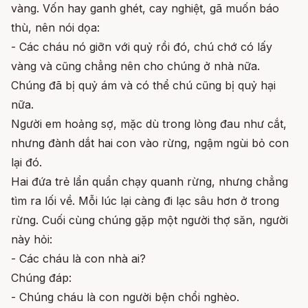
vàng. Vốn hay ganh ghét, cay nghiệt, gã muốn báo
thù, nên nói dọa:
- Các cháu nó giỡn với quỷ rồi đó, chú chớ có lấy
vàng và cũng chẳng nên cho chúng ở nhà nữa.
Chúng đã bị quỷ ám và có thể chú cũng bị quỷ hại
nữa.
Người em hoảng sợ, mặc dù trong lòng đau như cắt,
nhưng đành dắt hai con vào rừng, ngậm ngùi bỏ con
lại đó.
Hai đứa trẻ lẩn quẩn chạy quanh rừng, nhưng chẳng
tìm ra lối về. Mỗi lúc lại càng đi lạc sâu hơn ở trong
rừng. Cuối cùng chúng gặp một người thợ săn, người
này hỏi:
- Các cháu là con nhà ai?
Chúng đáp:
- Chúng cháu là con người bện chổi nghèo.