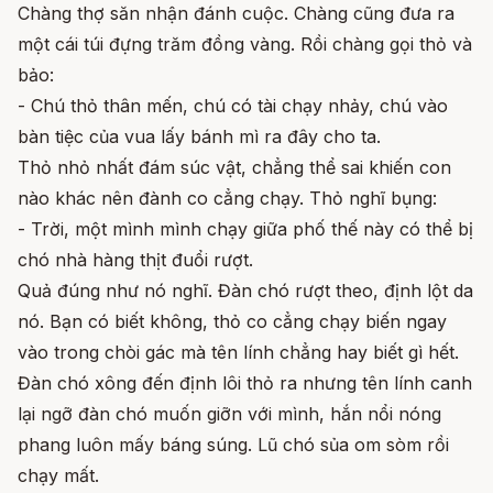
Chàng thợ săn nhận đánh cuộc. Chàng cũng đưa ra
một cái túi đựng trăm đồng vàng. Rồi chàng gọi thỏ và
bảo:
- Chú thỏ thân mến, chú có tài chạy nhảy, chú vào
bàn tiệc của vua lấy bánh mì ra đây cho ta.
Thỏ nhỏ nhất đám súc vật, chẳng thể sai khiến con
nào khác nên đành co cẳng chạy. Thỏ nghĩ bụng:
- Trời, một mình mình chạy giữa phố thế này có thể bị
chó nhà hàng thịt đuổi rượt.
Quả đúng như nó nghĩ. Đàn chó rượt theo, định lột da
nó. Bạn có biết không, thỏ co cẳng chạy biến ngay
vào trong chòi gác mà tên lính chẳng hay biết gì hết.
Đàn chó xông đến định lôi thỏ ra nhưng tên lính canh
lại ngỡ đàn chó muốn giỡn với mình, hắn nổi nóng
phang luôn mấy báng súng. Lũ chó sủa om sòm rồi
chạy mất.