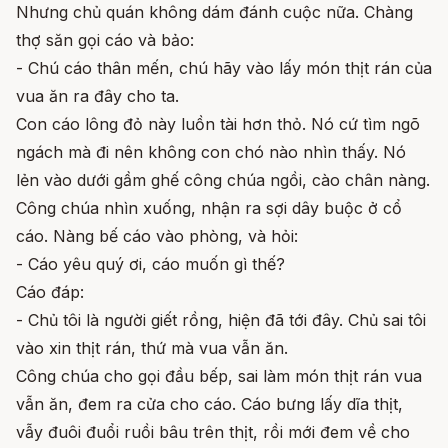
Nhưng chủ quán không dám đánh cuộc nữa. Chàng
thợ săn gọi cáo và bảo:
- Chú cáo thân mến, chú hãy vào lấy món thịt rán của
vua ăn ra đây cho ta.
Con cáo lông đỏ này luồn tài hơn thỏ. Nó cứ tìm ngõ
ngách mà đi nên không con chó nào nhìn thấy. Nó
lẻn vào dưới gầm ghế công chúa ngồi, cào chân nàng.
Công chúa nhìn xuống, nhận ra sợi dây buộc ở cổ
cáo. Nàng bế cáo vào phòng, và hỏi:
- Cáo yêu quý ơi, cáo muốn gì thế?
Cáo đáp:
- Chủ tôi là người giết rồng, hiện đã tới đây. Chủ sai tôi
vào xin thịt rán, thứ mà vua vẫn ăn.
Công chúa cho gọi đầu bếp, sai làm món thịt rán vua
vẫn ăn, đem ra cửa cho cáo. Cáo bưng lấy dĩa thịt,
vẫy đuôi đuổi ruồi bâu trên thịt, rồi mới đem về cho