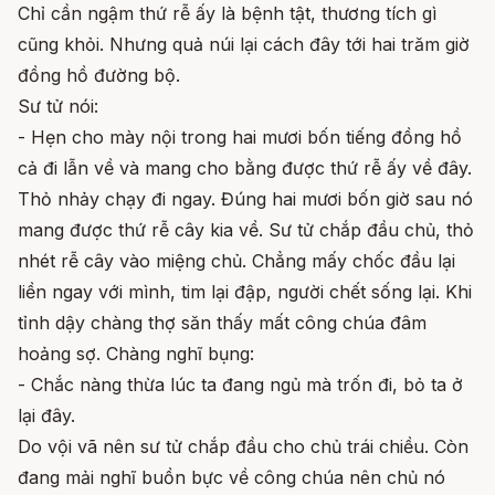
Chỉ cần ngậm thứ rễ ấy là bệnh tật, thương tích gì
cũng khỏi. Nhưng quả núi lại cách đây tới hai trăm giờ
đồng hồ đường bộ.
Sư tử nói:
- Hẹn cho mày nội trong hai mươi bốn tiếng đồng hồ
cả đi lẫn về và mang cho bằng được thứ rễ ấy về đây.
Thỏ nhảy chạy đi ngay. Đúng hai mươi bốn giờ sau nó
mang được thứ rễ cây kia về. Sư tử chắp đầu chủ, thỏ
nhét rễ cây vào miệng chủ. Chẳng mấy chốc đầu lại
liền ngay với mình, tim lại đập, người chết sống lại. Khi
tỉnh dậy chàng thợ săn thấy mất công chúa đâm
hoảng sợ. Chàng nghĩ bụng:
- Chắc nàng thừa lúc ta đang ngủ mà trốn đi, bỏ ta ở
lại đây.
Do vội vã nên sư tử chắp đầu cho chủ trái chiều. Còn
đang mải nghĩ buồn bực về công chúa nên chủ nó