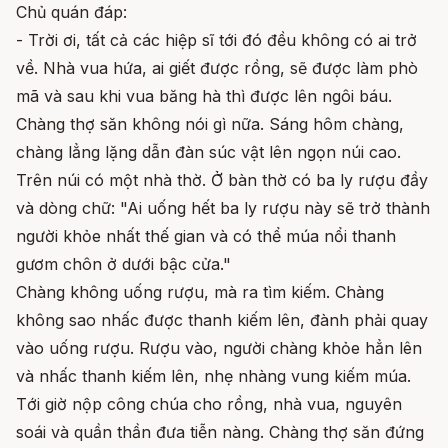
Chủ quán đáp:
- Trời ơi, tất cả các hiệp sĩ tới đó đều không có ai trở
về. Nhà vua hứa, ai giết được rồng, sẽ được làm phò
mã và sau khi vua băng hà thì được lên ngôi báu.
Chàng thợ săn không nói gì nữa. Sáng hôm chàng,
chàng lẳng lặng dẫn đàn súc vật lên ngọn núi cao.
Trên núi có một nhà thờ. Ở bàn thờ có ba ly rượu đầy
và dòng chữ: "Ai uống hết ba ly rượu này sẽ trở thành
người khỏe nhất thế gian và có thể múa nổi thanh
gươm chôn ở dưới bậc cửa."
Chàng không uống rượu, mà ra tìm kiếm. Chàng
không sao nhấc được thanh kiếm lên, đành phải quay
vào uống rượu. Rượu vào, người chàng khỏe hẳn lên
và nhấc thanh kiếm lên, nhẹ nhàng vung kiếm múa.
Tới giờ nộp công chúa cho rồng, nhà vua, nguyên
soái và quần thần đưa tiễn nàng. Chàng thợ săn đứng