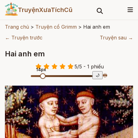
TruyệnXưaTíchCũ
Trang chủ
>
Truyện cổ Grimm
>
Hai anh em
← Truyện trước
Truyện sau →
Hai anh em
5
/
5
- 1
phiếu
14px
🖶
🌙