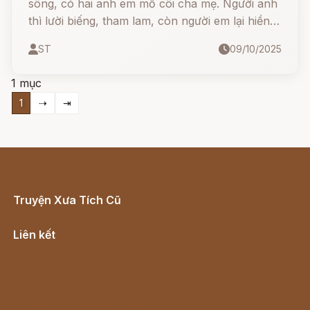
sông, có hai anh em mồ côi cha mẹ. Người anh
thì lười biếng, tham lam, còn người em lại hiền
lành, chăm chỉ.
ST
09/10/2025
1 mục
1
⇢
⇥
Truyện Xưa Tích Cũ
Cổ tích Việt Nam
Liên kết
Lịch vạn niên
Hà Nội cũ - Món ngon Hà Nội
Truyện kiếm hiệp - Ngôn tình
Download - Tải Miễn Phí