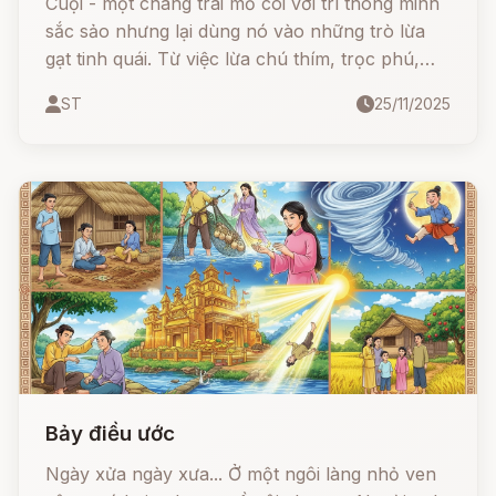
Cuội - một chàng trai mồ côi với trí thông minh
sắc sảo nhưng lại dùng nó vào những trò lừa
gạt tinh quái. Từ việc lừa chú thím, trọc phú,
quan lại cho đến cả nhà vua, Cuội đã đại diện
ST
25/11/2025
cho sự phản kháng của kẻ yếu thế nhưng cũng
là bài học cảnh tỉnh về sự dối trá.
Bảy điều ước
Ngày xửa ngày xưa... Ở một ngôi làng nhỏ ven