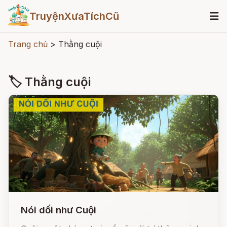
TruyệnXưaTíchCũ
Trang chủ
>
Thằng cuội
🏷 Thằng cuội
Nói dối như Cuội