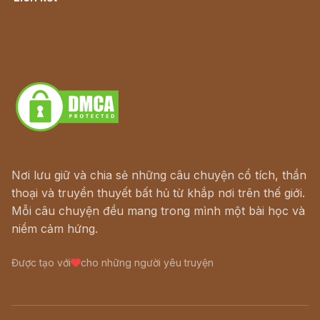
Lịch vạn niên
Hà Nội cũ - Món ngon Hà Nội
Truyện kiếm hiệp - Ngôn tình
Download - Tải Miễn Phí
Nơi lưu giữ và chia sẻ những câu chuyện cổ tích, thần
thoại và truyền thuyết bất hủ từ khắp nơi trên thế giới.
Mỗi câu chuyện đều mang trong mình một bài học và
niềm cảm hứng.
Được tạo với
cho những người yêu truyện