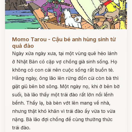
Đọc ngay
Momo Tarou - Cậu bé anh hùng sinh từ
quả đào
Ngày xửa ngày xưa, tại một vùng quê hẻo lánh
ở Nhật Bản có cặp vợ chồng già sinh sống. Họ
không có con cái nên cuộc sống rất buồn tẻ.
Hằng ngày, ông lão lên rừng đốn củi còn bà thì
giặt giũ bên bờ sông. Một ngày nọ, khi ở bên bờ
suối, bà lão thấy một trái đào rất lớn nổi lềnh
bềnh. Thấy lạ, bà bèn vớt lên mang về nhà,
nhưng thật khó khăn vì trái đào ấy vừa to vừa
nặng. Bà lão đợi chồng để cùng thưởng thức
trái đào.