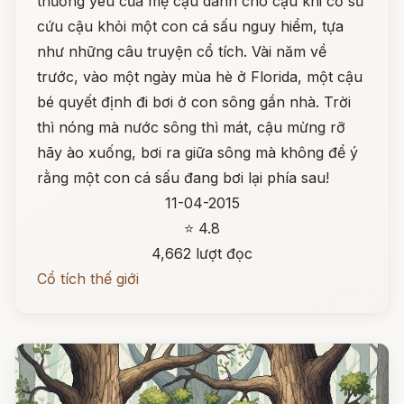
thương yêu của mẹ cậu dành cho cậu khi cố sữ
cứu cậu khỏi một con cá sấu nguy hiểm, tựa
như những câu truyện cổ tích. Vài năm về
trước, vào một ngày mùa hè ở Florida, một cậu
bé quyết định đi bơi ở con sông gần nhà. Trời
thì nóng mà nước sông thì mát, cậu mừng rỡ
hãy ào xuống, bơi ra giữa sông mà không để ý
rằng một con cá sấu đang bơi lại phía sau!
11-04-2015
⭐ 4.8
4,662 lượt đọc
Cổ tích thế giới