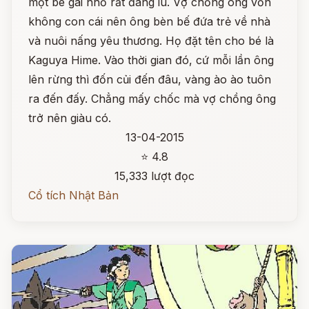
một bé gái nhỏ rất đáng iu. Vợ chồng ông vốn
không con cái nên ông bèn bế đứa trẻ về nhà
và nuôi nấng yêu thương. Họ đặt tên cho bé là
Kaguya Hime. Vào thời gian đó, cứ mỗi lần ông
lên rừng thì đốn củi đến đâu, vàng ào ào tuôn
ra đến đấy. Chẳng mấy chốc mà vợ chồng ông
trở nên giàu có.
13-04-2015
⭐ 4.8
15,333 lượt đọc
Cổ tích Nhật Bản