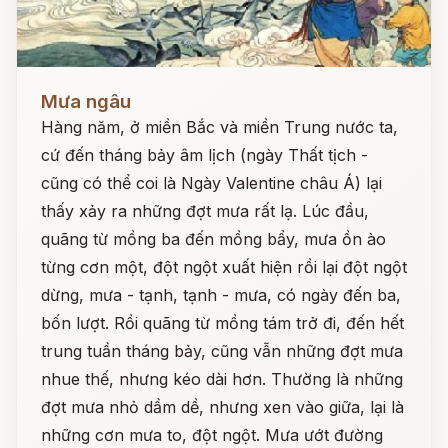
Đọc ngay
Mưa ngâu
Hàng năm, ở miền Bắc và miền Trung nước ta,
cứ đến tháng bảy âm lịch (ngày Thất tịch -
cũng có thể coi là Ngày Valentine châu Á) lại
thấy xảy ra những đợt mưa rất lạ. Lúc đầu,
quãng từ mồng ba đến mồng bẩy, mưa ồn ào
từng cơn một, đột ngột xuất hiện rồi lại đột ngột
dừng, mưa - tạnh, tạnh - mưa, có ngày đến ba,
bốn lượt. Rồi quãng từ mồng tám trở đi, đến hết
trung tuần tháng bảy, cũng vẫn những đợt mưa
nhue thế, nhưng kéo dài hơn. Thường là những
đợt mưa nhỏ dầm dề, nhưng xen vào giữa, lại là
những cơn mưa to, đột ngột. Mưa ướt đường