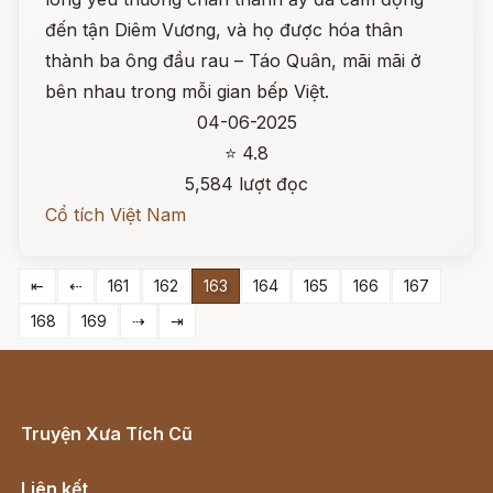
đến tận Diêm Vương, và họ được hóa thân
thành ba ông đầu rau – Táo Quân, mãi mãi ở
bên nhau trong mỗi gian bếp Việt.
04-06-2025
⭐ 4.8
5,584 lượt đọc
Cổ tích Việt Nam
⇤
⇠
161
162
163
164
165
166
167
168
169
⇢
⇥
Truyện Xưa Tích Cũ
Cổ tích Việt Nam
Liên kết