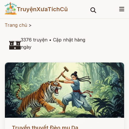
TruyệnXưaTíchCũ
Trang chủ
>
3376 truyện
•
Cập nhật hàng
🏰
ngày
Đọc ngay
Truyền thuyết Đèo mụ Dạ