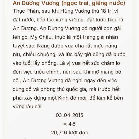
An Dương Vương (ngọc trai, giếng nước)
Thục Phán, sau khi Hùng Vương thứ 18 trị vì
đất nước, tiếp tục xưng vương, đặt tước hiệu là
An Dương. An Dương Vương có người con gái
tên gọi Mỵ Châu, thực là một trang giai nhân
tuyệt sắc. Nàng được vua cha rất mực nâng
niu, chiều chuộng, và lúc bấy giờ cũng đã bước
vào tuổi lấy chồng. Là vị vua hết sức chăm lo
đến việc triều chính, nên sau khi mở mang bờ
cõi, An Dương Vương đã nghỉ ngay đến việc
củng cố và phòng thủ quốc gia, mà trước hết
phải xây dựng một Kinh đô mới, để làm kế bền
vững lâu dài.
03-04-2015
⭐ 4.8
20,716 lượt đọc