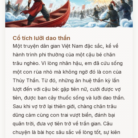
Đọc ngay
Cổ tích lưỡi dao thần
Một truyện dân gian Việt Nam đặc sắc, kể về
hành trình phi thường của một cậu bé chăn
trâu nghèo. Vì lòng nhân hậu, em đã cứu sống
một con rùa nhỏ mà không ngờ đó là con của
Thủy Thần. Từ đó, những ân huệ thần kỳ lần
lượt đến với cậu bé: gặp tiên nữ, cưới được vợ
tiên, được ban cây thuốc sống và lưỡi dao thần.
Sau khi vợ trở lại thiên giới, chàng chăn trâu
dũng cảm cùng con trai vượt biển, đánh bại
quân trời, đưa vợ tiên trở về trần gian. Câu
chuyện là bài học sâu sắc về lòng tốt, sự kiên