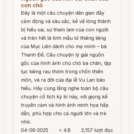
con chó
Đây là một câu chuyện dân gian đầy
cảm động và sâu sắc, kể về lòng thành
bị hiểu sai, sự tham lam của con người
và trên hết là tình mẫu tử thiêng liêng
của Mục Liên dành cho mẹ mình – bà
Thanh Đề. Câu chuyện lý giải nguồn
gốc của hình ảnh chú chó ba chân, tập
tục kiêng rau thơm trong chốn thiền
môn, và ra đời của đại lễ Vu Lan báo
hiếu. Hãy cùng lắng nghe toàn bộ câu
chuyện cổ tích kỳ bí này, với giọng kể
truyền cảm và hình ảnh minh họa hấp
dẫn, phù hợp cho cả người lớn và trẻ
nhỏ.
04-06-2025
⭐ 4.8
3,157 lượt đọc