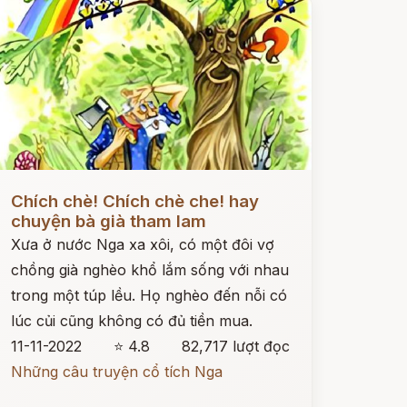
ọc ngay
Chích chè! Chích chè che! hay
chuyện bà già tham lam
Xưa ở nước Nga xa xôi, có một đôi vợ
chồng già nghèo khổ lắm sống với nhau
trong một túp lều. Họ nghèo đến nỗi có
lúc củi cũng không có đủ tiền mua.
11-11-2022
⭐ 4.8
82,717 lượt đọc
Những câu truyện cổ tích Nga