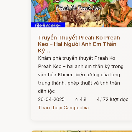
Đọc ngay
Truyền Thuyết Preah Ko Preah
Keo – Hai Người Anh Em Thần
Kỳ...
Khám phá truyền thuyết Preah Ko
Preah Keo – hai anh em thần kỳ trong
văn hóa Khmer, biểu tượng của lòng
trung thành, phép thuật và tinh thần
dân tộc
26-04-2025
⭐ 4.8
4,172 lượt đọc
Thần thoại Campuchia