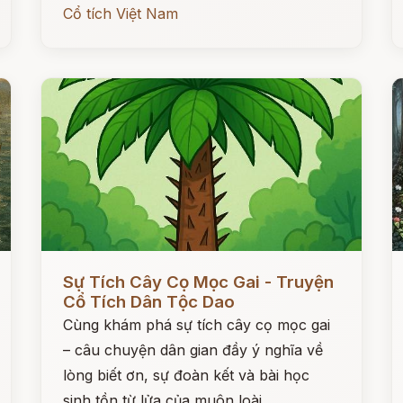
Cổ tích Việt Nam
Đọc ngay
Đ
Sự Tích Cây Cọ Mọc Gai - Truyện
Cổ Tích Dân Tộc Dao
Cùng khám phá sự tích cây cọ mọc gai
– câu chuyện dân gian đầy ý nghĩa về
lòng biết ơn, sự đoàn kết và bài học
sinh tồn từ lửa của muôn loài.