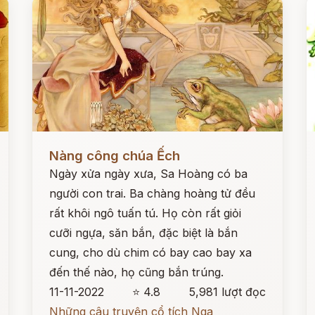
Đọc ngay
Đ
Nàng công chúa Ếch
Ngày xửa ngày xưa, Sa Hoàng có ba
người con trai. Ba chàng hoàng tử đều
rất khôi ngô tuấn tú. Họ còn rất giỏi
cưỡi ngựa, săn bắn, đặc biệt là bắn
cung, cho dù chim có bay cao bay xa
đến thế nào, họ cũng bắn trúng.
11-11-2022
⭐ 4.8
5,981 lượt đọc
Những câu truyện cổ tích Nga