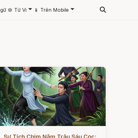
🞃
🞃
ngữ
🔯
Tử Vi
📱
Trên Mobile
ọc ngay
Sự Tích Chim Năm Trâu Sáu Cọc: